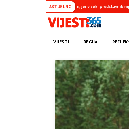
i ništavni, jer visoki predstavnik nije nikad imao zakonodavna ov
AKTUELNO
VIJESTI
REGIJA
REFLEKS