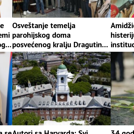
je
Osveštanje temelja
Amidži
emi
parohijskog doma
histeri
og
posvećenog kralju Dragutinu,
institu
prisustvuje Cvijanovićeva
nisu i 
zakona
a se
Autori sa Harvarda: Svi
34 god