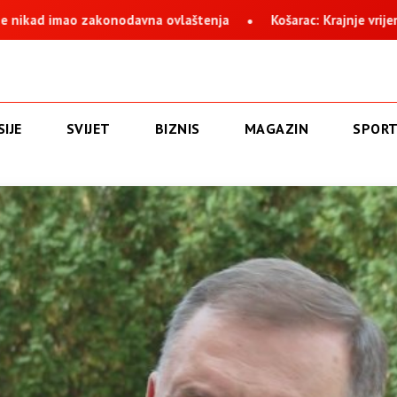
laštenja
Košarac: Krajnje vrijeme da se okonča najdugovječni
IJE
SVIJET
BIZNIS
MAGAZIN
SPOR