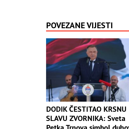
POVEZANE VIJESTI
DODIK ČESTITAO KRSNU
SLAVU ZVORNIKA: Sveta
Petka Trnova simbol duho