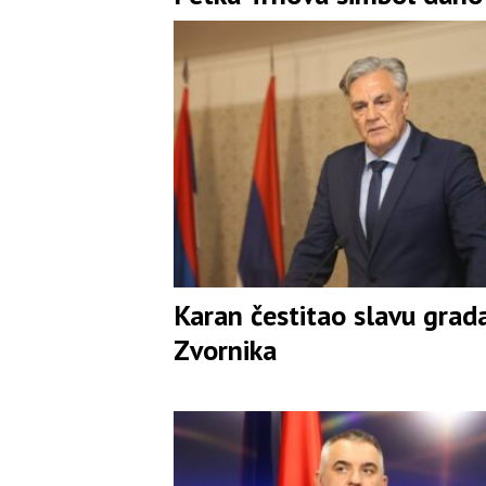
snage i blagoslova
Karan čestitao slavu grad
Zvornika