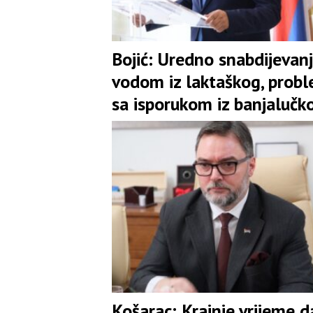
Bojić: Uredno snabdijevan
vodom iz laktaškog, probl
sa isporukom iz banjalučk
vodovoda
Košarac: Krajnje vrijeme d