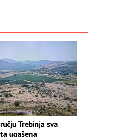
učju Trebinja sva
šta ugašena