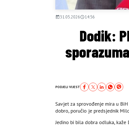
31.05.2026
14:56
Dodik: P
sporazuma 
PODJELI VIJEST
Savjet za sprovođenje mira u BiH
dobro, poručio je predsjednik Mil
Јedino bi bila dobra odluka, kaže