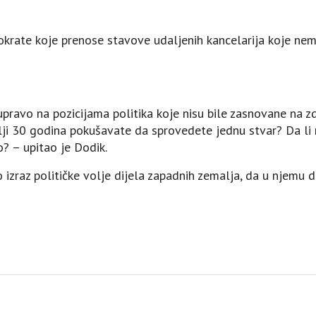
okrate koje prenose stavove udaljenih kancelarija koje ne
 upravo na pozicijama politika koje nisu bile zasnovane na z
ji 30 godina pokušavate da sprovedete jednu stvar? Da li 
? – upitao je Dodik.
zraz političke volje dijela zapadnih zemalja, da u njemu d