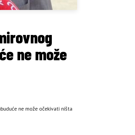
 mirovnog
uće ne može
ubuduće ne može očekivati ništa