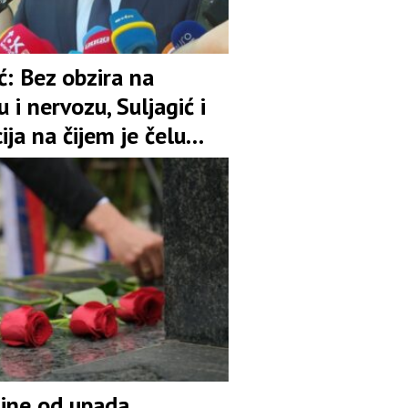
ć: Bez obzira na
ju i nervozu, Suljagić i
cija na čijem je čelu
ne mogu biti iznad
ine od upada