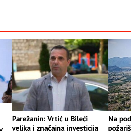
Parežanin: Vrtić u Bileći
Na podr
velika i značajna investicija
požari
vne