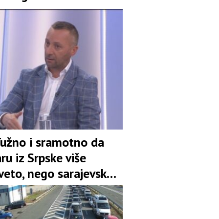
 Tužno i sramotno da
aru iz Srpske više
veto, nego sarajevsko
savanje