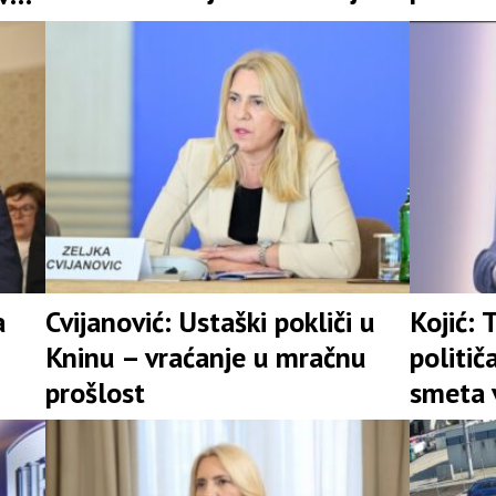
a
Cvijanović: Ustaški pokliči u
Kojić:
Kninu – vraćanje u mračnu
politič
prošlost
smeta 
pregla