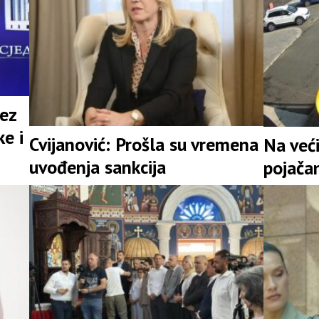
bez
e i
Cvijanović: Prošla su vremena
Na veći
uvođenja sankcija
pojača