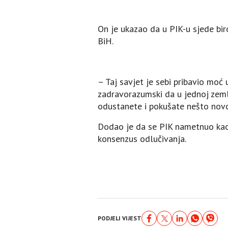
On je ukazao da u PIK-u sjede bir
BiH.
– Taj savjet je sebi pribavio moć
zadravorazumski da u jednoj zeml
odustanete i pokušate nešto novo
Dodao je da se PIK nametnuo kao i
konsenzus odlučivanja.
PODJELI VIJEST