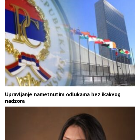
Upravljanje nametnutim odlukama bez ikakvog
nadzora