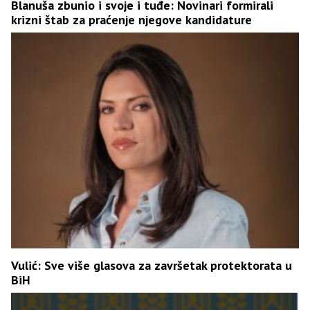
Blanuša zbunio i svoje i tuđe: Novinari formirali
krizni štab za praćenje njegove kandidature
Vulić: Sve više glasova za završetak protektorata u
BiH