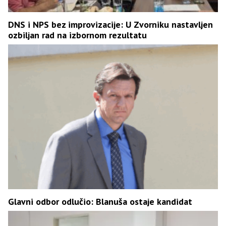
DNS i NPS bez improvizacije: U Zvorniku nastavljen
ozbiljan rad na izbornom rezultatu
Glavni odbor odlučio: Blanuša ostaje kandidat