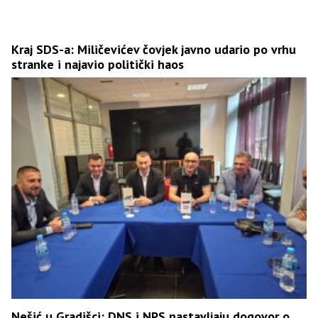
Kraj SDS-a: Miličevićev čovjek javno udario po vrhu
stranke i najavio politički haos
Nešić u Gradišci: DNS i NPS nastavljaju dogovor o