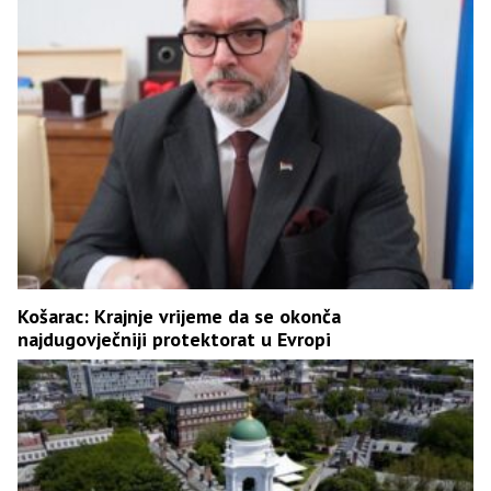
Košarac: Krajnje vrijeme da se okonča
najdugovječniji protektorat u Evropi