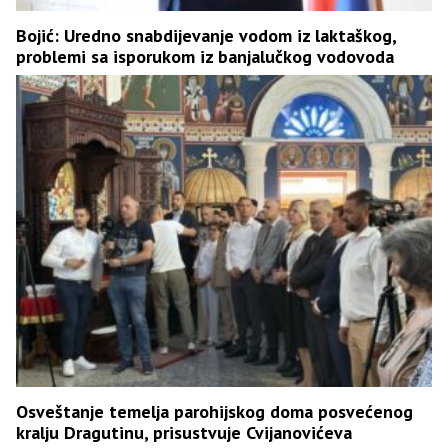
Bojić: Uredno snabdijevanje vodom iz laktaškog,
problemi sa isporukom iz banjalučkog vodovoda
Osveštanje temelja parohijskog doma posvećenog
kralju Dragutinu, prisustvuje Cvijanovićeva