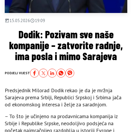
15.05.2026
19:09
Dodik: Pozivam sve naše
kompanije – zatvorite radnje,
ima posla i mimo Sarajeva
PODJELI VIJEST
Predsjednik Milorad Dodik rekao je da je mržnja
Sarajeva prema Srbiji, Republici Srpskoj i Srbima jača
od ekonomskog interesa i želje za saradnjom.
– To što je učinjeno na prodavnicama kompanija iz
Srbije i Republike Srpske, neodoljivo podsjeća na
početak najmračnijeg razdoblja u istoriji Evrope i