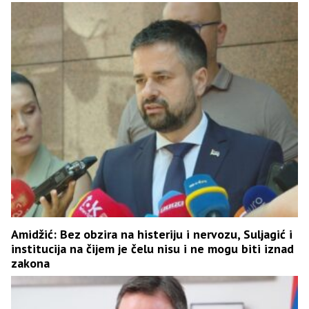
Amidžić: Bez obzira na histeriju i nervozu, Suljagić i
institucija na čijem je čelu nisu i ne mogu biti iznad
zakona