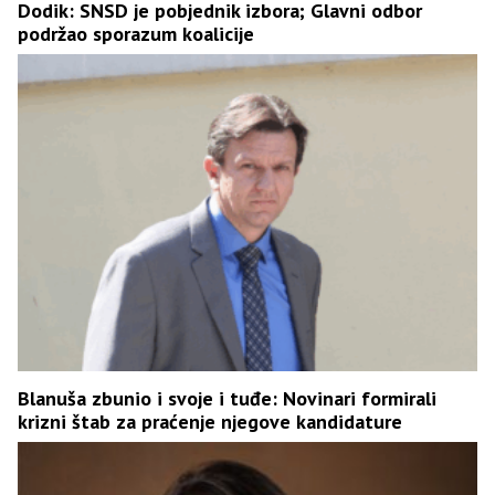
Dodik: SNSD je pobjednik izbora; Glavni odbor
podržao sporazum koalicije
Blanuša zbunio i svoje i tuđe: Novinari formirali
krizni štab za praćenje njegove kandidature