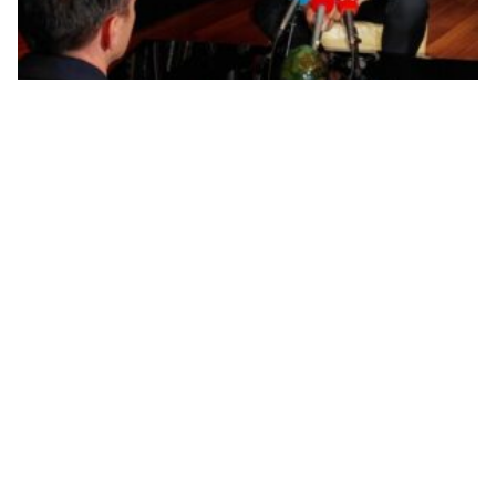
Dodik: Očekujem da Savjet bezbjednosti stavi van
snage sve Šmitove odluke