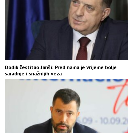
Dodik čestitao Janši: Pred nama je vrijeme bolje
saradnje i snažnijih veza