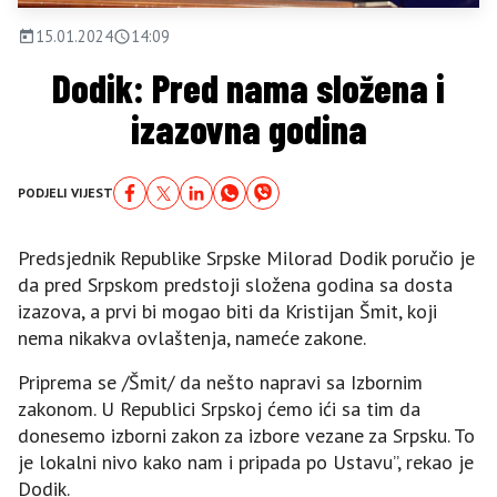
15.01.2024
14:09
Dodik: Pred nama složena i
izazovna godina
PODJELI VIJEST
Predsjednik Republike Srpske Milorad Dodik poručio je
da pred Srpskom predstoji složena godina sa dosta
izazova, a prvi bi mogao biti da Kristijan Šmit, koji
nema nikakva ovlaštenja, nameće zakone.
Priprema se /Šmit/ da nešto napravi sa Izbornim
zakonom. U Republici Srpskoj ćemo ići sa tim da
donesemo izborni zakon za izbore vezane za Srpsku. To
je lokalni nivo kako nam i pripada po Ustavu”, rekao je
Dodik.