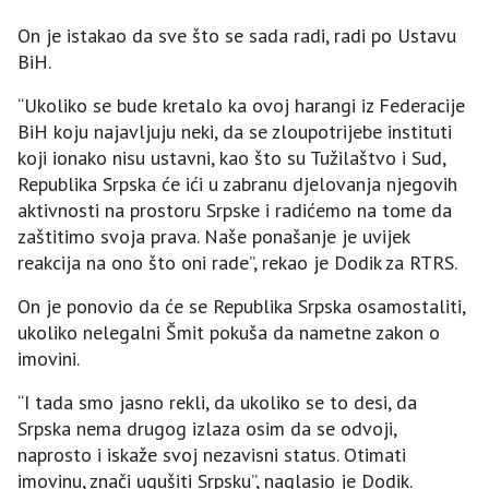
On je istakao da sve što se sada radi, radi po Ustavu
BiH.
“Ukoliko se bude kretalo ka ovoj harangi iz Federacije
BiH koju najavljuju neki, da se zloupotrijebe instituti
koji ionako nisu ustavni, kao što su Tužilaštvo i Sud,
Republika Srpska će ići u zabranu djelovanja njegovih
aktivnosti na prostoru Srpske i radićemo na tome da
zaštitimo svoja prava. Naše ponašanje je uvijek
reakcija na ono što oni rade”, rekao je Dodik za RTRS.
On je ponovio da će se Republika Srpska osamostaliti,
ukoliko nelegalni Šmit pokuša da nametne zakon o
imovini.
“I tada smo jasno rekli, da ukoliko se to desi, da
Srpska nema drugog izlaza osim da se odvoji,
naprosto i iskaže svoj nezavisni status. Otimati
imovinu, znači ugušiti Srpsku”, naglasio je Dodik.