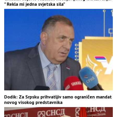
” Rekla mi jedna svjetska sila”
Dodik: Za Srpsku prihvatljiv samo ograničen mandat
novog visokog predstavnika