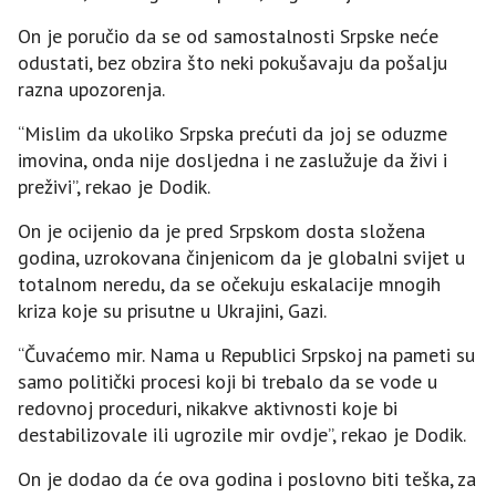
On je poručio da se od samostalnosti Srpske neće
odustati, bez obzira što neki pokušavaju da pošalju
razna upozorenja.
“Mislim da ukoliko Srpska prećuti da joj se oduzme
imovina, onda nije dosljedna i ne zaslužuje da živi i
preživi”, rekao je Dodik.
On je ocijenio da je pred Srpskom dosta složena
godina, uzrokovana činjenicom da je globalni svijet u
totalnom neredu, da se očekuju eskalacije mnogih
kriza koje su prisutne u Ukrajini, Gazi.
“Čuvaćemo mir. Nama u Republici Srpskoj na pameti su
samo politički procesi koji bi trebalo da se vode u
redovnoj proceduri, nikakve aktivnosti koje bi
destabilizovale ili ugrozile mir ovdje”, rekao je Dodik.
On je dodao da će ova godina i poslovno biti teška, za