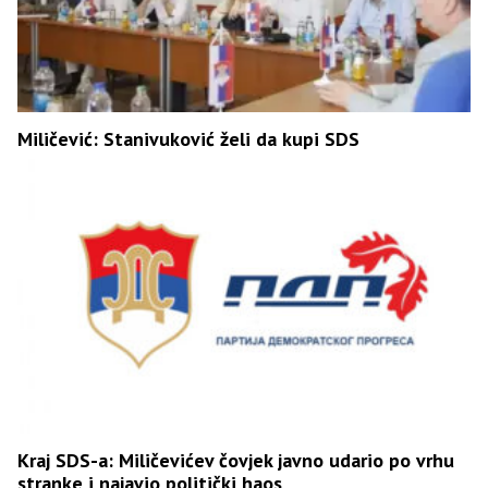
Miličević: Stanivuković želi da kupi SDS
Kraj SDS-a: Miličevićev čovjek javno udario po vrhu
stranke i najavio politički haos