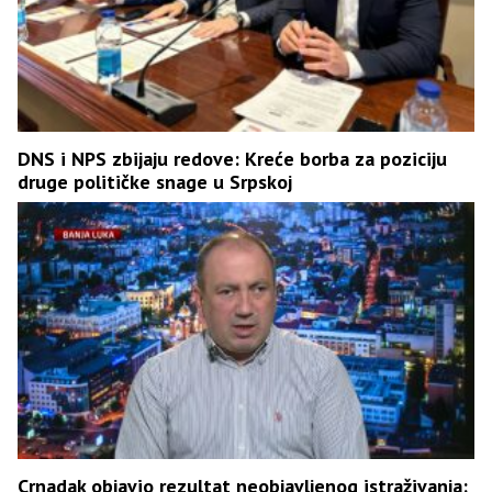
DNS i NPS zbijaju redove: Kreće borba za poziciju
druge političke snage u Srpskoj
Crnadak objavio rezultat neobjavljenog istraživanja: