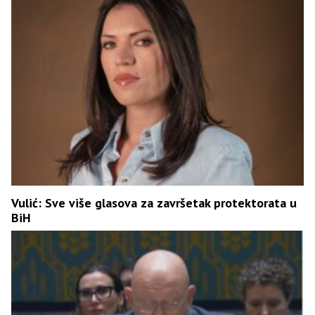
Vulić: Sve više glasova za završetak protektorata u
BiH