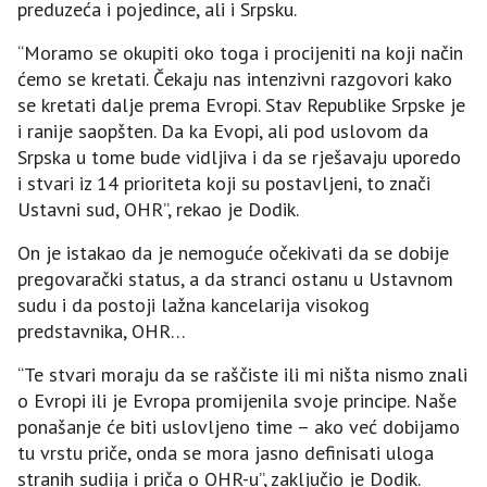
preduzeća i pojedince, ali i Srpsku.
“Moramo se okupiti oko toga i procijeniti na koji način
ćemo se kretati. Čekaju nas intenzivni razgovori kako
se kretati dalje prema Evropi. Stav Republike Srpske je
i ranije saopšten. Da ka Evopi, ali pod uslovom da
Srpska u tome bude vidljiva i da se rješavaju uporedo
i stvari iz 14 prioriteta koji su postavljeni, to znači
Ustavni sud, OHR”, rekao je Dodik.
On je istakao da je nemoguće očekivati da se dobije
pregovarački status, a da stranci ostanu u Ustavnom
sudu i da postoji lažna kancelarija visokog
predstavnika, OHR…
“Te stvari moraju da se raščiste ili mi ništa nismo znali
o Evropi ili je Evropa promijenila svoje principe. Naše
ponašanje će biti uslovljeno time – ako već dobijamo
tu vrstu priče, onda se mora jasno definisati uloga
stranih sudija i priča o OHR-u”, zaključio je Dodik.