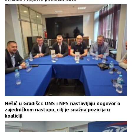
Nešić u Gradišci: DNS i NPS nastavljaju dogovor o
zajedničkom nastupu, cilj je snažna pozicija u
koaliciji