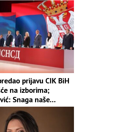
redao prijavu CIK BiH
šće na izborima;
vić: Snaga naše
 je garant stabilnosti