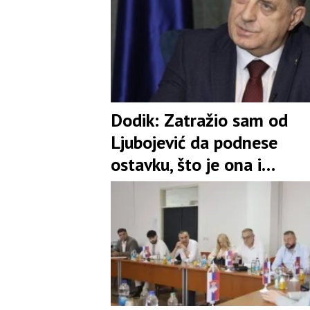
Dodik: Zatražio sam od
Ljubojević da podnese
ostavku, što je ona i
prihvatila