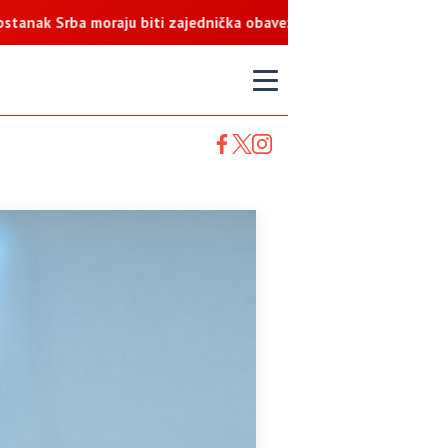
ba moraju biti zajednička obaveza
T