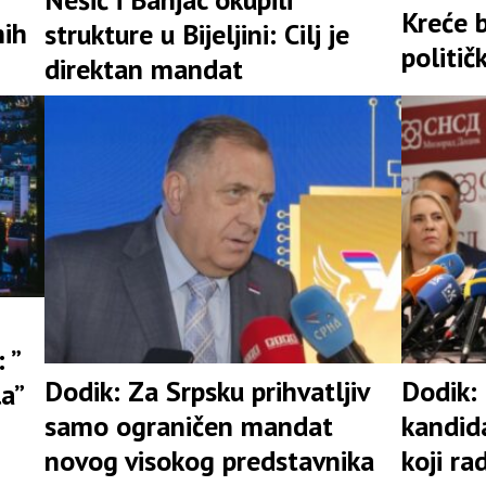
Kreće b
nih
strukture u Bijeljini: Cilj je
politič
direktan mandat
 ”
Dodik: Za Srpsku prihvatljiv
Dodik:
la”
samo ograničen mandat
kandid
novog visokog predstavnika
koji ra