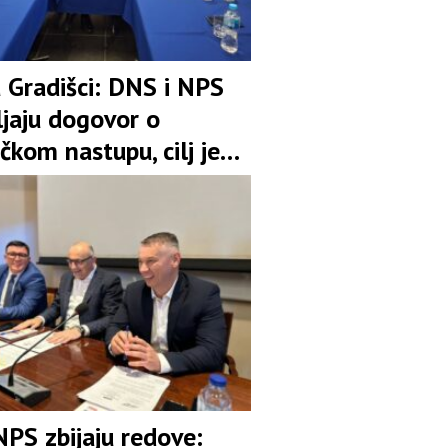
u Gradišci: DNS i NPS
ljaju dogovor o
čkom nastupu, cilj je
pozicija u koaliciji
NPS zbijaju redove: