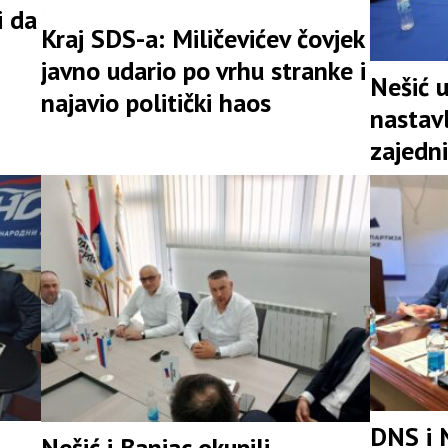
i da
Kraj SDS-a: Miličevićev čovjek
javno udario po vrhu stranke i
Nešić 
najavio politički haos
nastav
zajedni
snažna 
DNS i 
Nešić i Banjac okupili