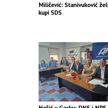
Miličević: Stanivuković žel
kupi SDS
Nešić u Gacku: DNS i NPS