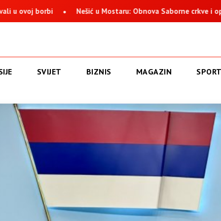
borbi
Nešić u Mostaru: Obnova Saborne crkve i opstanak Sr
IJE
SVIJET
BIZNIS
MAGAZIN
SPOR