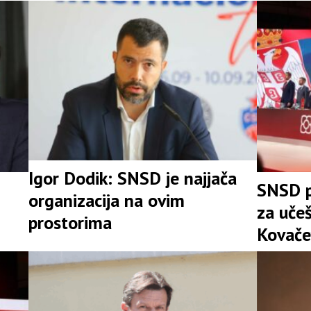
Igor Dodik: SNSD je najjača
SNSD p
organizacija na ovim
za uče
prostorima
Kovače
stranke
Srpske