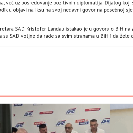
a, već uz posredovanje pozitivnih diplomatija. Dijalog koji 
dik u objavi na Iksu na svoj nedavni govor na posebnoj sj
retara SAD Kristofer Landau istakao je u govoru o BiH na
a su SAD voljne da rade sa svim stranama u BiH i da žele