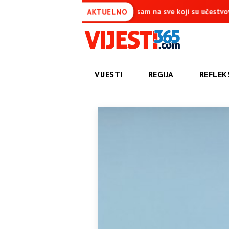
 je simbol pobjede – Ponosan sam na sve koji su učestvovali u ovoj 
AKTUELNO
VIJESTI
REGIJA
REFLEKS