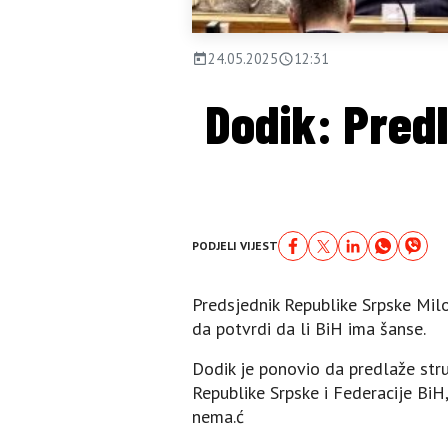
24.05.2025
12:31
Dodik: Predl
PODJELI VIJEST
Predsjednik Republike Srpske Mil
da potvrdi da li BiH ima šanse.
Dodik je ponovio da predlaže str
Republike Srpske i Federacije BiH, 
nema.ć