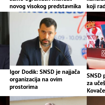
novog visokog predstavnika
koji ra
Igor Dodik: SNSD je najjača
SNSD p
organizacija na ovim
za uče
prostorima
Kovače
stranke