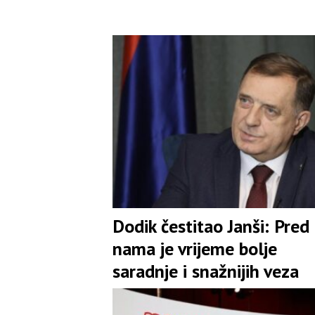
Dodik čestitao Janši: Pred
nama je vrijeme bolje
saradnje i snažnijih veza