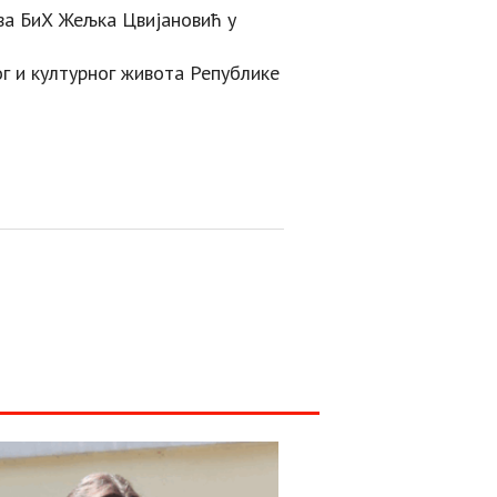
ва БиХ Жељка Цвијановић у
ог и културног живота Републике