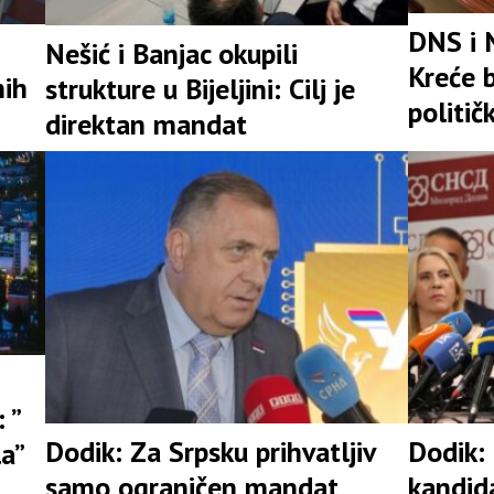
DNS i 
Nešić i Banjac okupili
Kreće b
nih
strukture u Bijeljini: Cilj je
politič
direktan mandat
 ”
Dodik: Za Srpsku prihvatljiv
Dodik:
la”
samo ograničen mandat
kandid