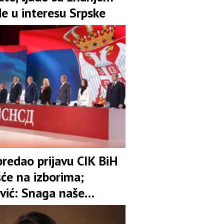
de u interesu Srpske
redao prijavu CIK BiH
šće na izborima;
vić: Snaga naše
 je garant stabilnosti