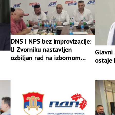
DNS i NPS bez improvizacije:
U Zvorniku nastavljen
Glavni
ozbiljan rad na izbornom
ostaje
rezultatu