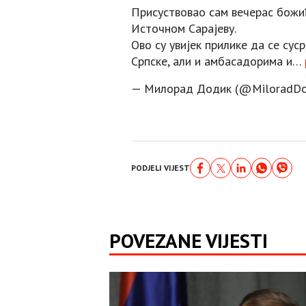
Присуствовао сам вечерас божи
Источном Сарајеву.
Ово су увијек прилике да се сус
Српске, али и амбасадорима и…
— Милорад Додик (@MiloradDo
PODJELI VIJEST
POVEZANE VIJESTI