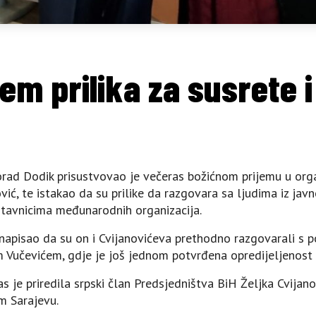
jem prilika za susrete 
orad Dodik prisustvovao je večeras božićnom prijemu u orga
ić, te istakao da su prilike da razgovara sa ljudima iz javn
stavnicima međunarodnih organizacija.
apisao da su on i Cvijanovićeva prethodno razgovarali s 
Vučevićem, gdje je još jednom potvrđena opredijeljenost S
as je priredila srpski član Predsjedništva BiH Željka Cvija
m Sarajevu.