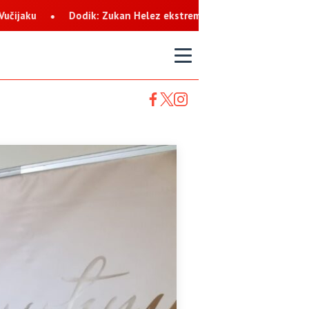
Helez ekstremista koji svaku priliku koristi za netrpeljivost prem
T