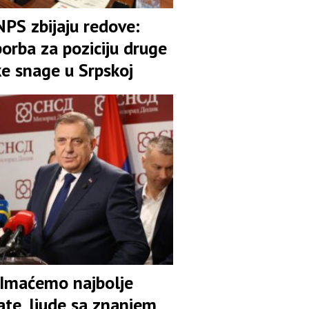
NPS zbijaju redove:
orba za poziciju druge
ke snage u Srpskoj
 Imaćemo najbolje
ate, ljude sa znanjem