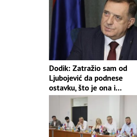
Dodik: Zatražio sam od
Ljubojević da podnese
ostavku, što je ona i
prihvatila