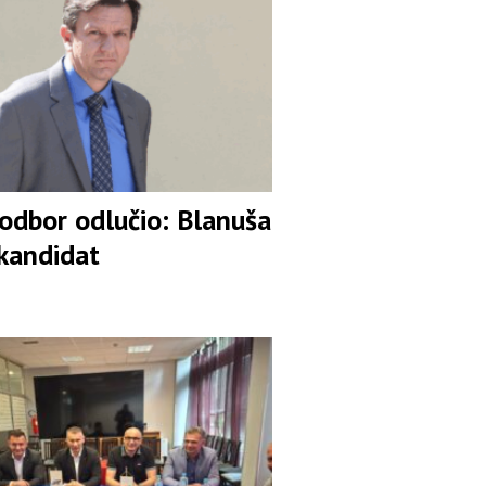
 odbor odlučio: Blanuša
 kandidat