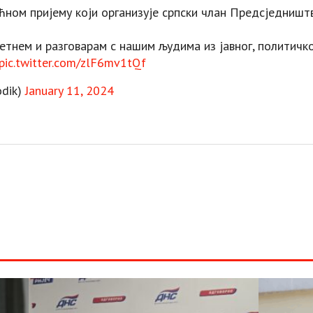
ћном пријему који организује српски члан Предсједништ
ретнем и разговарам с нашим људима из јавног, политичк
pic.twitter.com/zlF6mv1tQf
dik)
January 11, 2024