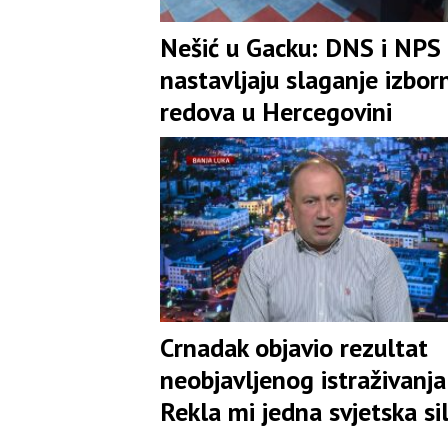
Nešić u Gacku: DNS i NPS
nastavljaju slaganje izbor
redova u Hercegovini
Crnadak objavio rezultat
neobjavljenog istraživanja:
Rekla mi jedna svjetska si