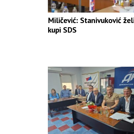
Miličević: Stanivuković žel
kupi SDS