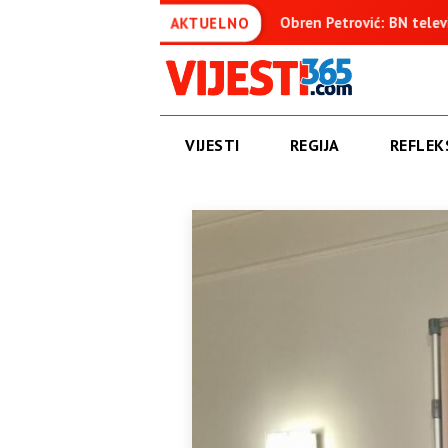
đenica
Obren Petrović: BN televizija ne informiše objektivn
AKTUELNO
VIJESTI
REGIJA
REFLEKS