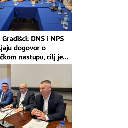
u Gradišci: DNS i NPS
ljaju dogovor o
čkom nastupu, cilj je
pozicija u koaliciji