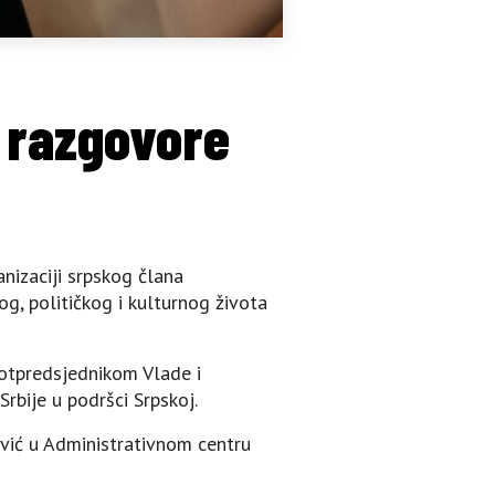
i razgovore
nizaciji srpskog člana
og, političkog i kulturnog života
potpredsjednikom Vlade i
rbije u podršci Srpskoj.
nović u Administrativnom centru