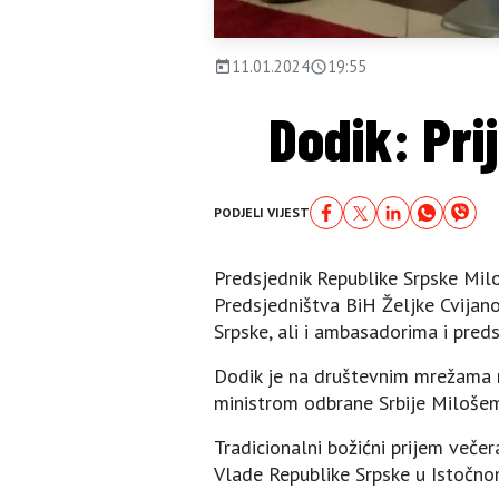
11.01.2024
19:55
Dodik: Pri
PODJELI VIJEST
Predsjednik Republike Srpske Mil
Predsjedništva BiH Željke Cvijanov
Srpske, ali i ambasadorima i pred
Dodik je na društevnim mrežama n
ministrom odbrane Srbije Milošem 
Tradicionalni božićni prijem večer
Vlade Republike Srpske u Istočno