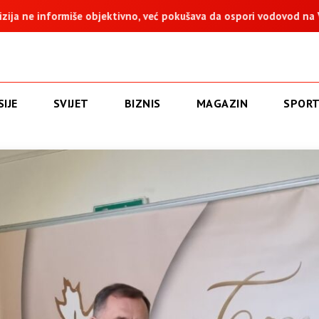
o, već pokušava da ospori vodovod na Vučijaku
Dodik: Zukan 
IJE
SVIJET
BIZNIS
MAGAZIN
SPOR