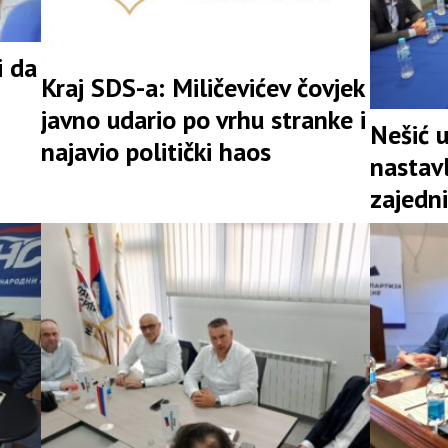
i da
Kraj SDS-a: Miličevićev čovjek
javno udario po vrhu stranke i
Nešić 
najavio politički haos
nastav
zajedni
snažna 