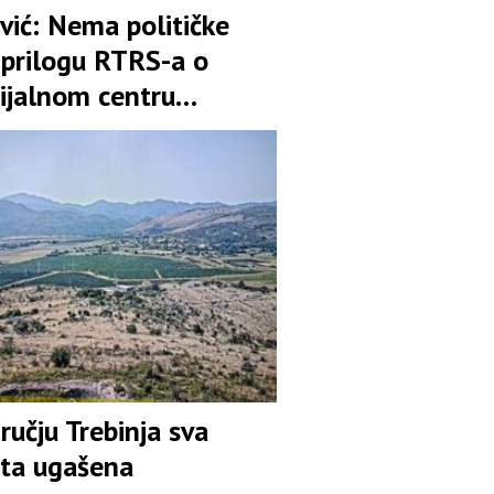
vić: Nema političke
 prilogu RTRS-a o
jalnom centru
nica
učju Trebinja sva
šta ugašena