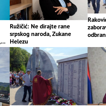
Rakovi
Ružičić: Ne dirajte rane
zaborav
srpskog naroda, Zukane
odbrani
,
Helezu
a