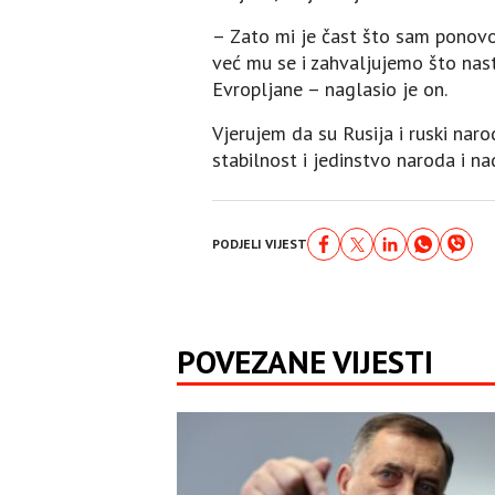
– Zato mi je čast što sam ponovo
već mu se i zahvaljujemo što nas
Evropljane – naglasio je on.
Vjerujem da su Rusija i ruski nar
stabilnost i jedinstvo naroda i n
PODJELI VIJEST
POVEZANE VIJESTI