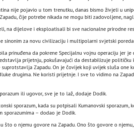
utina nije pojavio u tom trenutku, danas bismo živjeli u uni
apadu, čije potrebe nikada ne mogu biti zadovoljene, nagl
jeli, na dijelove i eksploatisali bi sve nacionalne prirodne re
je sinonim za novu civilizaciju i multipolarni svjetski poreda
 bila prinuđena da pokrene Specijalnu vojnu operaciju jer je
edstavlja prijetnju, pokušavajući da destabilizuje političku 
suprotstavlja Zapadu. On je čovijek koji uvijek sluša one ko
dluke drugima. Ne koristi prijetnje. I sve to vidimo na Zapa
porazum ili ugovor, sve je to laž, dodaje Dodik.
tonski sporazum, kada su potpisali Kumanovski sporazum, koj
kim sporazumima – dodao je Dodik.
u što o njemu govore na Zapadu. Ono što govore o njemu, o