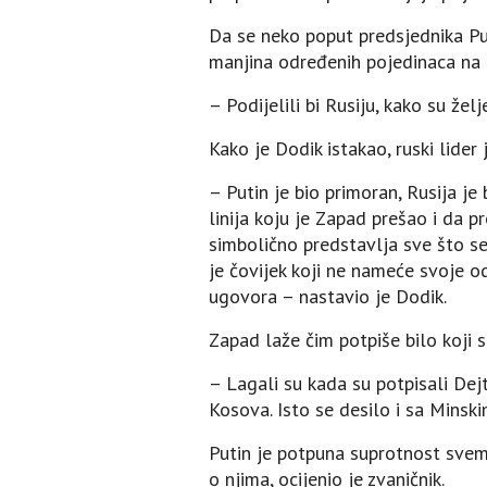
Da se ​​neko poput predsjednika P
manjina određenih pojedinaca na Z
– Podijelili bi Rusiju, kako su žel
Kako je Dodik istakao, ruski lider 
– Putin je bio primoran, Rusija je
linija koju je Zapad prešao i da pr
simbolično predstavlja sve što se 
je čovijek koji ne nameće svoje o
ugovora – nastavio je Dodik.
Zapad laže čim potpiše bilo koji s
– Lagali su kada su potpisali Dej
Kosova. Isto se desilo i sa Mins
Putin je potpuna suprotnost svem
o njima, ocijenio je zvaničnik.