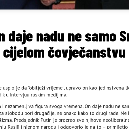
n daje nadu ne samo S
cijelom čovječanstvu
 uspio je da “obilježi vrijeme”, upravo on kao jedinstvena lič
ik u intervjuu ruskim medijima.
 i nezamenljiva figura svoga vremena. On daje nadu ne samo Ru
za slobodu bori drugačije, ne onako kako to drugi rade. Ne 
izma. Predsjednik Putin je prozreo sve njihove neoliberalne
ju Rusiji i njenom narodu i odgovorio je na to – primijetio 