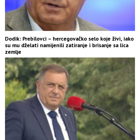
Dodik: Prebilovci – hercegovačko selo koje živi, iako
su mu dželati namijenili zatiranje i brisanje sa lica
zemlje