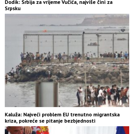
Dodik: Srbija za vrijeme Vučića, najviše čini za
Srpsku
Kaluža: Najveći problem EU trenutno migrantska
kriza, pokreće se pitanje bezbjednosti