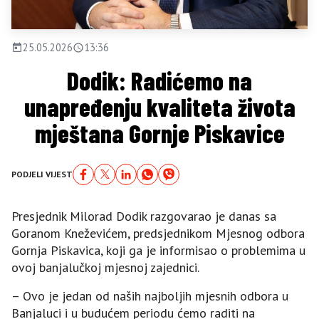
25.05.2026
13:36
Dodik: Radićemo na
unapređenju kvaliteta života
mještana Gornje Piskavice
PODJELI VIJEST
Presjednik Milorad Dodik razgovarao je danas sa
Goranom Kneževićem, predsjednikom Mjesnog odbora
Gornja Piskavica, koji ga je informisao o problemima u
ovoj banjalučkoj mjesnoj zajednici.
– Ovo je jedan od naših najboljih mjesnih odbora u
Banjaluci i u budućem periodu ćemo raditi na