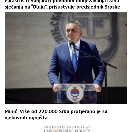
Parastos u Banjaluci povodom obilježavanja Dana
sjećanja na “Oluju”, prisustvuje predsjednik Srpske
Minić: Više od 220.000 Srba protjerano je sa
vjekovnih ognjišta