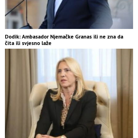
Dodik: Ambasador Njemačke Granas ili ne zna da
čita ili svjesno laže