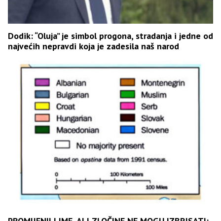
Dodik: “Oluja” je simbol progona, stradanja i jedne od
najvećih nepravdi koja je zadesila naš narod
PROMIJENILI IME, ALI ZLOČINE NE MOGU IZBRISATI: