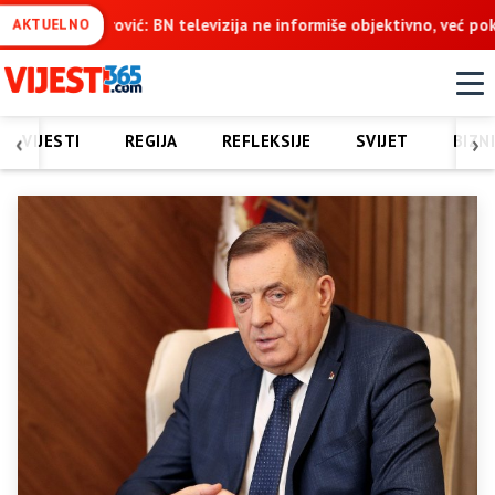
formiše objektivno, već pokušava da ospori vodovod na Vučijaku
AKTUELNO
‹
›
VIJESTI
REGIJA
REFLEKSIJE
SVIJET
BIZN