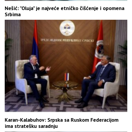
Nešić: ”Oluja” je najveće etničko čišćenje i opomena
Srbima
Karan-Kalabuhov: Srpska sa Ruskom Federacijom
ima stratešku saradnju