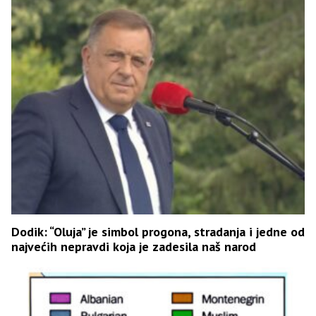
Dodik: “Oluja” je simbol progona, stradanja i jedne od
najvećih nepravdi koja je zadesila naš narod