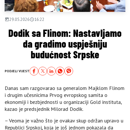
29.05.2026
16:22
Dodik sa Flinom: Nastavljamo
da gradimo uspješniju
budućnost Srpske
PODJELI VIJEST
Danas sam razgovarao sa generalom Majklom Flinom
i drugim učesnicima Prvog evropskog samita o
ekonomiji i bezbjednosti u organizaciji Gold instituta,
kazao je predsjednik Milorad Dodik.
– Veoma je važno što je ovakav skup održan upravo u
Republici Srpskoj, koja je još jednom pokazala da