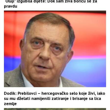
“Oluji” izgubila dijete: Dok sam živa boriću se za
pravdu
Dodik: Prebilovci – hercegovačko selo koje živi, iako
su mu dželati namijenili zatiranje i brisanje sa lica
zemlje