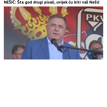
NEŠIĆ: Šta god drugi pisali, uvijek ću biti vaš Nešić
Dodik: Ostajemo posvećeni našim zajedničkim
interesima i našem narodu