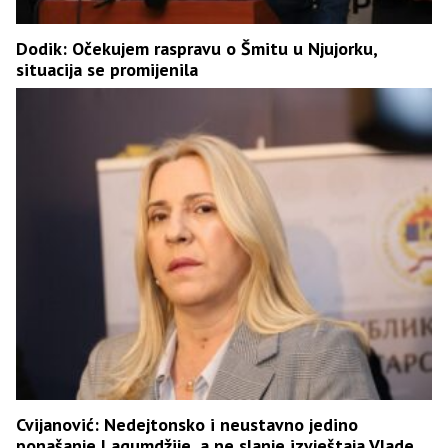
Dodik: Očekujem raspravu o Šmitu u Njujorku,
situacija se promijenila
Cvijanović: Nedejtonsko i neustavno jedino
ponašanje Lagumdžije, a ne slanje izvještaja Vlade