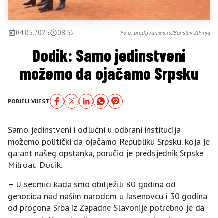
04.05.2025
08:52
Foto: predsjednikrs.rs/Borislav Zdrinja
Dodik: Samo jedinstveni
možemo da ojačamo Srpsku
PODJELI VIJEST
Samo jedinstveni i odlučni u odbrani institucija
možemo politički da ojačamo Republiku Srpsku, koja je
garant našeg opstanka, poručio je predsjednik Srpske
Milroad Dodik.
– U sedmici kada smo obilježili 80 godina od
genocida nad našim narodom u Јasenovcu i 30 godina
od progona Srba iz Zapadne Slavonije potrebno je da