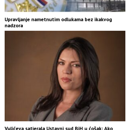
Upravljanje nametnutim odlukama bez ikakvog
nadzora
Vulićeva satjerala Ustavni sud BiH u ćošak: Ako