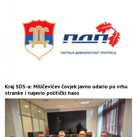
Kraj SDS-a: Miličevićev čovjek javno udario po vrhu
stranke i najavio politički haos