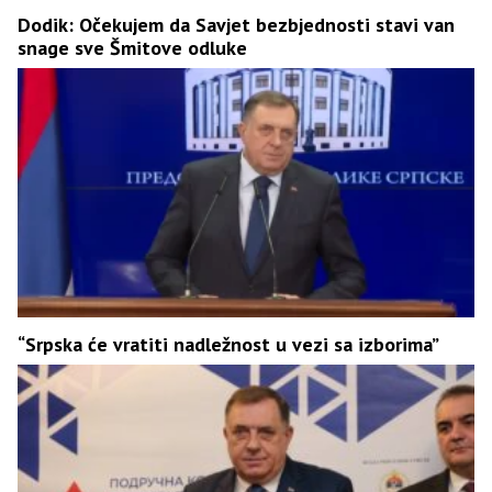
Dodik: Očekujem da Savjet bezbjednosti stavi van
snage sve Šmitove odluke
“Srpska će vratiti nadležnost u vezi sa izborima”