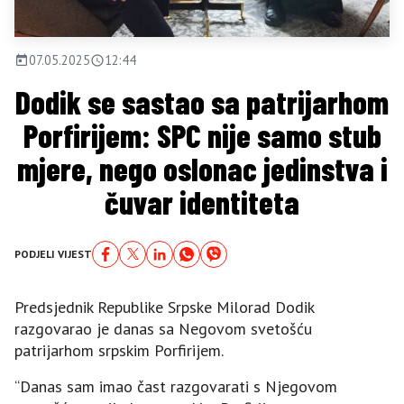
07.05.2025
12:44
Dodik se sastao sa patrijarhom
Porfirijem: SPC nije samo stub
mjere, nego oslonac jedinstva i
čuvar identiteta
PODJELI VIJEST
Predsjednik Republike Srpske Milorad Dodik
razgovarao je danas sa Negovom svetošću
patrijarhom srpskim Porfirijem.
“Danas sam imao čast razgovarati s Njegovom