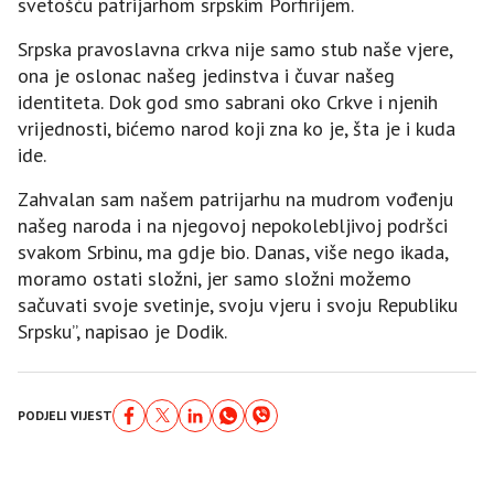
svetošću patrijarhom srpskim Porfirijem.
Srpska pravoslavna crkva nije samo stub naše vjere,
ona je oslonac našeg jedinstva i čuvar našeg
identiteta. Dok god smo sabrani oko Crkve i njenih
vrijednosti, bićemo narod koji zna ko je, šta je i kuda
ide.
Zahvalan sam našem patrijarhu na mudrom vođenju
našeg naroda i na njegovoj nepokolebljivoj podršci
svakom Srbinu, ma gdje bio. Danas, više nego ikada,
moramo ostati složni, jer samo složni možemo
sačuvati svoje svetinje, svoju vjeru i svoju Republiku
Srpsku”, napisao je Dodik.
PODJELI VIJEST