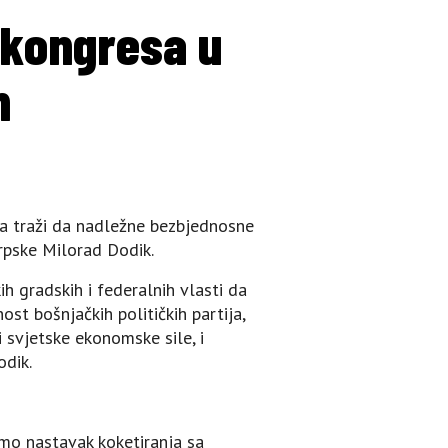
 kongresa u
n
ka traži da nadležne bezbjednosne
rpske Milorad Dodik.
h gradskih i federalnih vlasti da
st bošnjačkih političkih partija,
i svjetske ekonomske sile, i
odik.
mo nastavak koketiranja sa