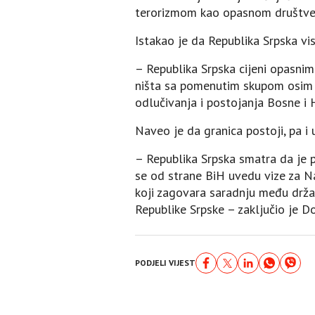
terorizmom kao opasnom društven
Istakao je da Republika Srpska vi
– Republika Srpska cijeni opasnim
ništa sa pomenutim skupom osim o
odlučivanja i postojanja Bosne i 
Naveo je da granica postoji, pa 
– Republika Srpska smatra da je p
se od strane BiH uvedu vize za Na
koji zagovara saradnju među drža
Republike Srpske – zaključio je Do
PODJELI VIJEST