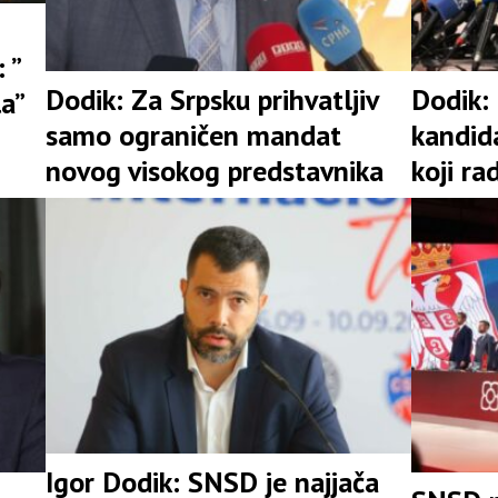
 ”
Dodik: Za Srpsku prihvatljiv
Dodik:
la”
samo ograničen mandat
kandid
novog visokog predstavnika
koji ra
Igor Dodik: SNSD je najjača