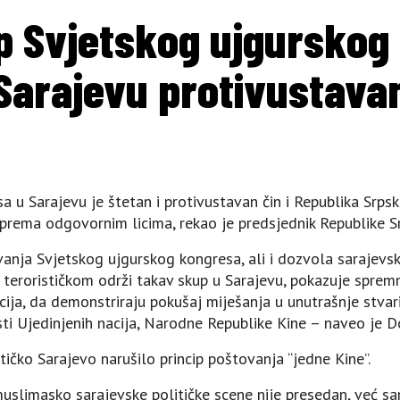
p Svjetskog ujgurskog
Sarajevu protivustava
 u Sarajevu je štetan i protivustavan čin i Republika Srps
 prema odgovornim licima, rekao je predsjednik Republike S
anja Svjetskog ujgurskog kongresa, ali i dozvola sarajevski
 terorističkom održi takav skup u Sarajevu, pokazuje spremno
acija, da demonstriraju pokušaj miješanja u unutrašnje stvar
ti Ujedinjenih nacija, Narodne Republike Kine – naveo je D
tičko Sarajevo narušilo princip poštovanja “jedne Kine”.
slimasko sarajevske političke scene nije presedan, već sa