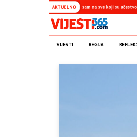
a je simbol pobjede – Ponosan sam na sve koji su učestvovali u ovo
AKTUELNO
VIJESTI
REGIJA
REFLEKS