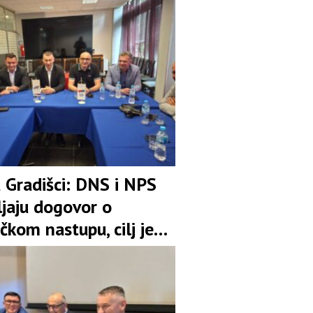
u Gradišci: DNS i NPS
ljaju dogovor o
čkom nastupu, cilj je
pozicija u koaliciji