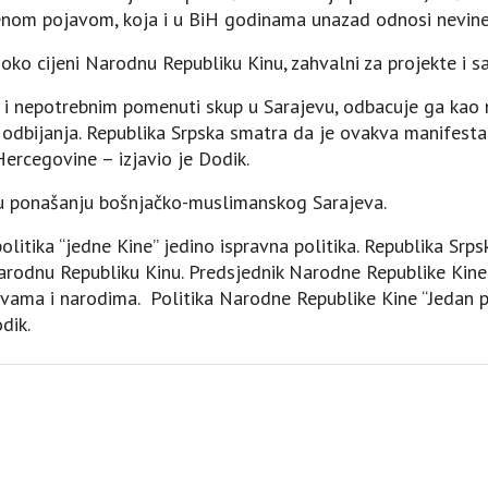
om pojavom, koja i u BiH godinama unazad odnosi nevine 
soko cijeni Narodnu Republiku Kinu, zahvalni za projekte i 
 i nepotrebnim pomenuti skup u Sarajevu, odbacuje ga kao n
dbijanja. Republika Srpska smatra da je ovakva manifestaci
Hercegovine – izjavio je Dodik.
i u ponašanju bošnjačko-muslimanskog Sarajeva.
olitika “jedne Kine” jedino ispravna politika. Republika Srp
rodnu Republiku Kinu. Predsjednik Narodne Republike Kine S
vama i narodima. Politika Narodne Republike Kine “Јedan p
dik.