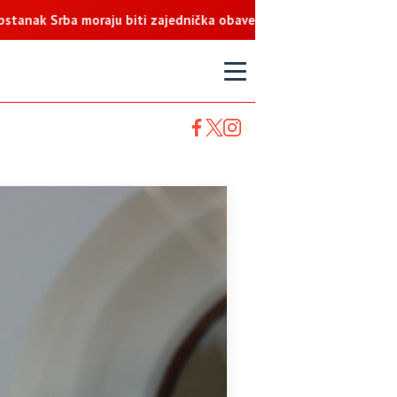
rba moraju biti zajednička obaveza
T