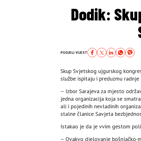
Dodik: Sku
PODJELI VIJEST
Skup Svjetskog ujgurskog kongresa
službe ispitaju i preduzmu radnje
– Izbor Sarajeva za mjesto održav
jedna organizacija koja se smatra
ali i pojedinih nevladinih organiz
stalne članice Savjeta bezbjednos
Istakao je da je vvim gestom poli
– Ovakvo djelovanje bošnjačko-mu