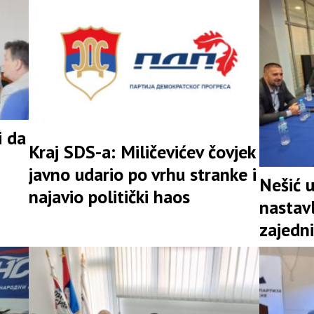
i da
Kraj SDS-a: Miličevićev čovjek
javno udario po vrhu stranke i
Nešić 
najavio politički haos
nastav
zajedni
snažna 