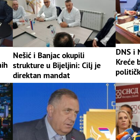
DNS i 
Nešić i Banjac okupili
Kreće b
nih
strukture u Bijeljini: Cilj je
politič
direktan mandat