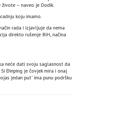
živote – naveo je Dodik.
saradnju koju imamo.
ačin rada i izjavljuje da nema
ja direkto rušenje BiH, načina
ska neće dati svoju saglasnost da
i Đinping je čovjek mira i onaj
ojas jedan put” ima punu podršku