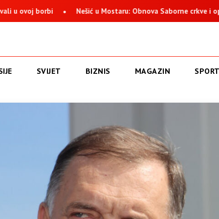
j borbi
Nešić u Mostaru: Obnova Saborne crkve i opstanak S
IJE
SVIJET
BIZNIS
MAGAZIN
SPOR