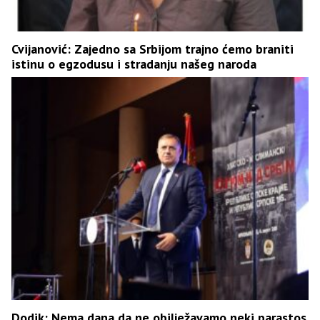
Cvijanović: Zajedno sa Srbijom trajno ćemo braniti
istinu o egzodusu i stradanju našeg naroda
Dodik: Nema dana da ne obilježavamo neki parastos