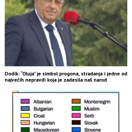
Dodik: “Oluja” je simbol progona, stradanja i jedne od
najvećih nepravdi koja je zadesila naš narod