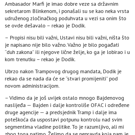
Ambasador Marfi je imao dobre veze sa državnim
sekretarom Blinkenom, i ponašali su se kao neka vrsta
udruženog zločinačkog poduhvata u vezi sa onim što
se ovde dešavalo – rekao je Dodik.
– Propisi nisu bili važni, Ustavi nisu bili važni, ništa što
je napisano nije bilo važno. Važno je bilo pogađati
“duh zakona” ili njegove lične želje, ko ga je lobirao i u
kom trenutku – rekao je Dodik.
Ubrzo nakon Trampovog drugog mandata, Dodik je
rekao da se nada da će se “stvari promijeniti” pod
novom administracijom.
– Vidimo da je još uvijek ostalo mnogo Bajdenovog
naslijeđa — Bajden i dalje kontroliše OFAC i određene
druge agencije — a predsjednik Tramp i dalje ima
poteškoća da uspostavi potpunu kontrolu nad svim
segmentima vladine politike. To je razumljivo, ali mi
zbog toga patimo. Želimo da se nepravda koja nam je