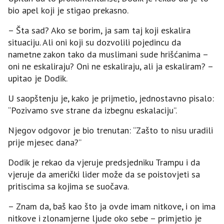
bio apel koji je stigao prekasno.
– Šta sad? Ako se borim, ja sam taj koji eskalira
situaciju. Ali oni koji su dozvolili pojedincu da
nametne zakon tako da muslimani sude hrišćanima –
oni ne eskaliraju? Oni ne eskaliraju, ali ja eskaliram? –
upitao je Dodik.
U saopštenju je, kako je prijmetio, jednostavno pisalo:
“Pozivamo sve strane da izbegnu eskalaciju”.
Njegov odgovor je bio trenutan: “Zašto to nisu uradili
prije mjesec dana?”
Dodik je rekao da vjeruje predsjedniku Trampu i da
vjeruje da američki lider može da se poistovjeti sa
pritiscima sa kojima se suočava.
– Znam da, baš kao što ja ovde imam nitkove, i on ima
nitkove i zlonamjerne ljude oko sebe – primjetio je