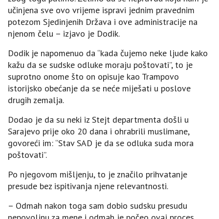
učinjena sve ovo vrijeme ispravi jednim pravednim
potezom Sjedinjenih Država i ove administracije na
njenom čelu – izjavo je Dodik.
Dodik je napomenuo da “kada čujemo neke ljude kako
kažu da se sudske odluke moraju poštovati”, to je
suprotno onome što on opisuje kao Trampovo
istorijsko obećanje da se neće miješati u poslove
drugih zemalja.
Dodao je da su neki iz Stejt departmenta došli u
Sarajevo prije oko 20 dana i ohrabrili muslimane,
govoreći im: “Stav SAD je da se odluka suda mora
poštovati”.
Po njegovom mišljenju, to je značilo prihvatanje
presude bez ispitivanja njene relevantnosti.
– Odmah nakon toga sam dobio sudsku presudu
nepovoljnu za mene i odmah je počeo ovaj proces