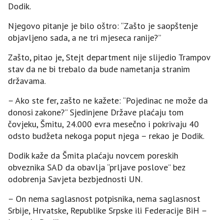
Dodik.
Njegovo pitanje je bilo oštro: “Zašto je saopštenje
objavljeno sada, a ne tri mjeseca ranije?”
Zašto, pitao je, Stejt department nije slijedio Trampov
stav da ne bi trebalo da bude nametanja stranim
državama.
– Ako ste fer, zašto ne kažete: “Pojedinac ne može da
donosi zakone?” Sjedinjene Države plaćaju tom
čovjeku, Šmitu, 24.000 evra mesečno i pokrivaju 40
odsto budžeta nekoga poput njega – rekao je Dodik.
Dodik kaže da Šmita plaćaju novcem poreskih
obveznika SAD da obavlja “prljave poslove” bez
odobrenja Savjeta bezbjednosti UN.
– On nema saglasnost potpisnika, nema saglasnost
Srbije, Hrvatske, Republike Srpske ili Federacije BiH –