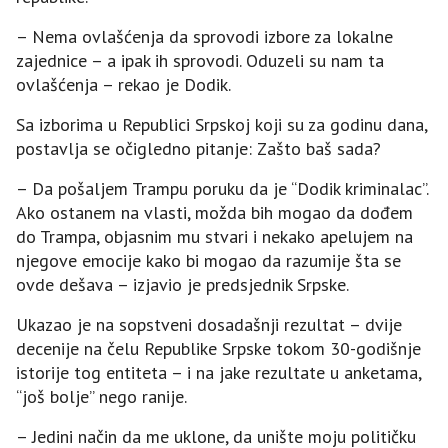
– Nema ovlašćenja da sprovodi izbore za lokalne
zajednice – a ipak ih sprovodi. Oduzeli su nam ta
ovlašćenja – rekao je Dodik.
Sa izborima u Republici Srpskoj koji su za godinu dana,
postavlja se očigledno pitanje: Zašto baš sada?
– Da pošaljem Trampu poruku da je “Dodik kriminalac”.
Ako ostanem na vlasti, možda bih mogao da dođem
do Trampa, objasnim mu stvari i nekako apelujem na
njegove emocije kako bi mogao da razumije šta se
ovde dešava – izjavio je predsjednik Srpske.
Ukazao je na sopstveni dosadašnji rezultat – dvije
decenije na čelu Republike Srpske tokom 30-godišnje
istorije tog entiteta – i na jake rezultate u anketama,
“još bolje” nego ranije.
– Јedini način da me uklone, da unište moju političku