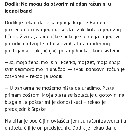
Dodik: Ne mogu da otvorim nijedan račun ni u
jednoj banci
Dodik je rekao da je kampanja koju je Bajden
pokrenuo protiv njega dosegla svaki kutak njegovog
ličnog života, a američke sankcije su njega i njegovu
porodicu odvojile od osnovnih alata modernog
postojanja – uključujući pristup bankarskom sistemu.
– Јa, moja žena, moj sin i kćerka, moj zet, moja snaja i
svih sedmoro mojih unučadi — svaki bankovni račun je
zatvoren – rekao je Dodik.
– U bankama ne možemo ništa da uradimo. Platu
primam poštom. Moja plata se isplaćuje u gotovini na
blagajni, a poštar mi je donosi kući – rekao je
predsjednik Srpske.
Na pitanje pod čijim ovlašćenjem su računi zatvoreni u
entitetu čiji je on predsjednik, Dodik je rekao da je