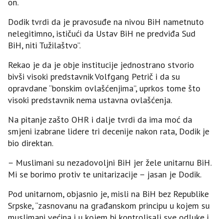
on.
Dodik tvrdi da je pravosuđe na nivou BiH nametnuto
nelegitimno, ističući da Ustav BiH ne predviđa Sud
BiH, niti Tužilaštvo”.
Rekao je da je obje institucije jednostrano stvorio
bivši visoki predstavnik Volfgang Petrič i da su
opravdane “bonskim ovlašćenjima”, uprkos tome što
visoki predstavnik nema ustavna ovlašćenja.
Na pitanje zašto OHR i dalje tvrdi da ima moć da
smjeni izabrane lidere tri decenije nakon rata, Dodik je
bio direktan.
– Muslimani su nezadovoljni BiH jer žele unitarnu BiH.
Mi se borimo protiv te unitarizacije – jasan je Dodik.
Pod unitarnom, objasnio je, misli na BiH bez Republike
Srpske, “zasnovanu na građanskom principu u kojem su
muslimani većina i u kojem bi kontrolisali sve odluke i