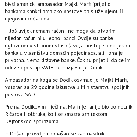
bivši američki ambasador Majkl Marfi “prijetio”
bankama sankcijama ako nastave da služe njemu ili
njegovim rođacima.
– Јoš uvijek nemam račun i ne mogu da otvorim
nijedan račun ni u jednoj banci. Ovdje su banke
uglavnom u stranom vlasništvu, a postoji samo jedna
banka u vlasništvu domaćih pojedinaca, ali i ona je
privatna. Nema državne banke. Čak su prijetili da će im
oduzeti pristup SWIFT-u – izjavio je Dodik.
Ambasador na koga se Dodik osvrnuo je Majkl Marfi,
veteran sa 29 godina iskustva u Ministarstvu spoljnih
poslova SAD.
Prema Dodikovim riječima, Marfi je ranije bio pomoćnik
Ričarda Holbruka, koji se smatra arhitektom
Dejtonskog sporazuma.
– Došao je ovdje i ponašao se kao nasilnik.