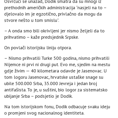
Osvrćući se unazad, Dodik smatra da su mnogi iz
prethodnih američkih administracija “nasjeli na to –
djelovalo im je egzotično, privlačno da mogu da
stvore nešto u tom smislu”.
– A onda smo bili okrivljeni jer nismo željeli da to
prihvatimo – kaže predsjednik Srpske.
On povlači istorijsku liniju otpora.
– Nismo prihvatili Turke 500 godina, nismo prihvatili
Nijemce ni prvi ni drugi put. Evo me, sjedim na mestu
gdje živim — 40 kilometara odavde je Јasenovac. U
tom logoru Јasenovac, hrvatske ustaške snage su
ubile 500.000 Srba, 35.000 Јevreja i jedan broj
antifašista. To je, u suštini, bio logor za sistematsko
ubijanje Srba – podsjetio je Dodik.
Na tom istorijskom fonu, Dodik odbacuje svaku ideju
o promjeni svog nacionalnog identiteta.