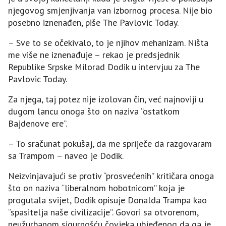
njegovog smjenjivanja van izbornog procesa. Nije bio
posebno iznenađen, piše The Pavlovic Today.
– Sve to se očekivalo, to je njihov mehanizam. Ništa
me više ne iznenađuje – rekao je predsjednik
Republike Srpske Milorad Dodik u intervjuu za The
Pavlovic Today.
Za njega, taj potez nije izolovan čin, već najnoviji u
dugom lancu onoga što on naziva “ostatkom
Bajdenove ere”.
– To sračunat pokušaj, da me spriječe da razgovaram
sa Trampom – naveo je Dodik.
Neizvinjavajući se protiv “prosvećenih” kritičara onoga
što on naziva “liberalnom hobotnicom” koja je
progutala svijet, Dodik opisuje Donalda Trampa kao
“spasitelja naše civilizacije”. Govori sa otvorenom,
neužurbanom sigurnošću čovjeka ubjeđenog da ga je