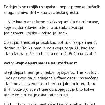
Podsjetio se ranijih ustupaka – poput prenosa Iružanih
snaga na nivo BiH – kao stratešku grešku.
– Nije imalo apsolutno nikakvog smisla da tri strane,
koje su donedavno bile u ratu, sada stvaraju
jedinstvenu vojsku – rekao je Dodik.
Opisujući trenutni pritisak kao politički “eksperiment”,
dodao je: “Muka nam je od svega toga. Ali, kao što
stara izreka kaže, gruba sila ne traži Božju dozvolu”.
Poziv Stejt departmenta na uzdržanost
Stejt department je u nedavnoj izjavi za The Pavlovic
Today naveo da „Sjedinjene Države ostaju posvećene
stabilnosti, suverenitetu i teritorijalnom integritetu
BiH i pozivaju sve strane da izbjegavaju bilo kakve
akcije koje bi dalje eskalirale situaciju.
Upitan da to prokomentariše, Dodik je rekao da je to