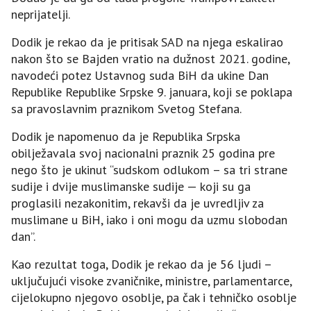
neprijatelji.
Dodik je rekao da je pritisak SAD na njega eskalirao
nakon što se Bajden vratio na dužnost 2021. godine,
navodeći potez Ustavnog suda BiH da ukine Dan
Republike Republike Srpske 9. januara, koji se poklapa
sa pravoslavnim praznikom Svetog Stefana.
Dodik je napomenuo da je Republika Srpska
obilježavala svoj nacionalni praznik 25 godina pre
nego što je ukinut “sudskom odlukom – sa tri strane
sudije i dvije muslimanske sudije — koji su ga
proglasili nezakonitim, rekavši da je uvredljiv za
muslimane u BiH, iako i oni mogu da uzmu slobodan
dan”.
Kao rezultat toga, Dodik je rekao da je 56 ljudi –
uključujući visoke zvaničnike, ministre, parlamentarce,
cijelokupno njegovo osoblje, pa čak i tehničko osoblje