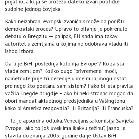
prijatno, a koja se protežu daleko izvan političke
sudbine jednog čovjeka.
Kako neizabrani evropski zvaničnik može da poništi
demokratski proces? Upravo to pitanje je pokrenulo
debatu o Bregzitu — pa ipak, EU sada ima takav
autoritet u zemljama u kojima ne odobrava vladu ili
ishod izbora.
Da li je BiH “poslednja kolonija Evrope”? Ko zaista
vlada zemljom? Koliko dugo “privremene” moći,
nametnute prije tri decenije u ime mira, mogu ostati
pre nego što postanu sam sistem? I ako bi ista pravila
važila i negde drugdje – ako bi neki stranac mogao da
obori mandat aktuelnog predsjednika u Vašingtonu –
kako bi Amerika reagovala? Ili Britanija? Ili Francuska?
– To je apsurdna odluka. Venecijanska komisija Savjeta
Evrope, “ako to još uvek ima ikakvu težinu”, jasno je
stavila do znanja 2005. godine da je Ustav BiH