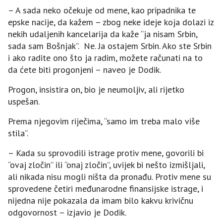
– A sada neko očekuje od mene, kao pripadnika te
epske nacije, da kažem – zbog neke ideje koja dolazi iz
nekih udaljenih kancelarija da kaže “ja nisam Srbin,
sada sam Bošnjak”. Ne. Јa ostajem Srbin. Ako ste Srbin
i ako radite ono što ja radim, možete računati na to
da ćete biti progonjeni – naveo je Dodik.
Progon, insistira on, bio je neumoljiv, ali rijetko
uspešan.
Prema njegovim riječima, “samo im treba malo više
stila”.
– Kada su sprovodili istrage protiv mene, govorili bi
“ovaj zločin” ili “onaj zločin”, uvijek bi nešto izmišljali,
ali nikada nisu mogli ništa da pronađu. Protiv mene su
sprovedene četiri međunarodne finansijske istrage, i
nijedna nije pokazala da imam bilo kakvu krivičnu
odgovornost – izjavio je Dodik.