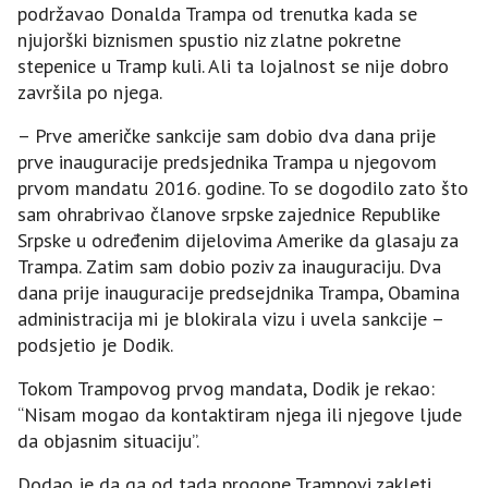
podržavao Donalda Trampa od trenutka kada se
njujorški biznismen spustio niz zlatne pokretne
stepenice u Tramp kuli. Ali ta lojalnost se nije dobro
završila po njega.
– Prve američke sankcije sam dobio dva dana prije
prve inauguracije predsjednika Trampa u njegovom
prvom mandatu 2016. godine. To se dogodilo zato što
sam ohrabrivao članove srpske zajednice Republike
Srpske u određenim dijelovima Amerike da glasaju za
Trampa. Zatim sam dobio poziv za inauguraciju. Dva
dana prije inauguracije predsejdnika Trampa, Obamina
administracija mi je blokirala vizu i uvela sankcije –
podsjetio je Dodik.
Tokom Trampovog prvog mandata, Dodik je rekao:
“Nisam mogao da kontaktiram njega ili njegove ljude
da objasnim situaciju”.
Dodao je da ga od tada progone Trampovi zakleti