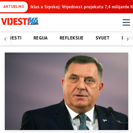
 ciklus u Srpskoj: Vrijednost projekata 7,4 milijarde KM u naredne t
AKTUELNO
‹
›
VIJESTI
REGIJA
REFLEKSIJE
SVIJET
BIZN