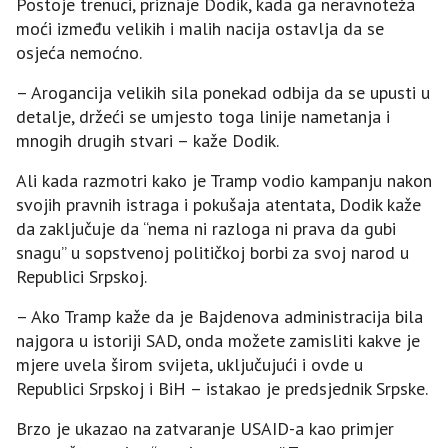
Postoje trenuci, priznaje Dodik, kada ga neravnoteža
moći između velikih i malih nacija ostavlja da se
osjeća nemoćno.
– Arogancija velikih sila ponekad odbija da se upusti u
detalje, držeći se umjesto toga linije nametanja i
mnogih drugih stvari – kaže Dodik.
Ali kada razmotri kako je Tramp vodio kampanju nakon
svojih pravnih istraga i pokušaja atentata, Dodik kaže
da zaključuje da “nema ni razloga ni prava da gubi
snagu” u sopstvenoj političkoj borbi za svoj narod u
Republici Srpskoj.
– Ako Tramp kaže da je Bajdenova administracija bila
najgora u istoriji SAD, onda možete zamisliti kakve je
mjere uvela širom svijeta, uključujući i ovde u
Republici Srpskoj i BiH – istakao je predsjednik Srpske.
Brzo je ukazao na zatvaranje USAID-a kao primjer