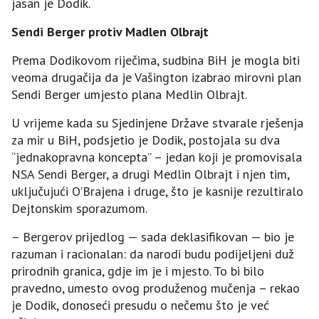
jasan je Dodik.
Sendi Berger protiv Madlen Olbrajt
Prema Dodikovom riječima, sudbina BiH je mogla biti
veoma drugačija da je Vašington izabrao mirovni plan
Sendi Berger umjesto plana Medlin Olbrajt.
U vrijeme kada su Sjedinjene Države stvarale rješenja
za mir u BiH, podsjetio je Dodik, postojala su dva
“jednakopravna koncepta” – jedan koji je promovisala
NSA Sendi Berger, a drugi Medlin Olbrajt i njen tim,
uključujući O'Brajena i druge, što je kasnije rezultiralo
Dejtonskim sporazumom.
– Bergerov prijedlog — sada deklasifikovan — bio je
razuman i racionalan: da narodi budu podijeljeni duž
prirodnih granica, gdje im je i mjesto. To bi bilo
pravedno, umesto ovog produženog mučenja – rekao
je Dodik, donoseći presudu o nečemu što je već