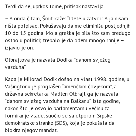
Tvrdi da se, uprkos tome, pritisak nastavlja.
– A onda čitam, Šmit kaže: “Idete u zatvor”. A ja nisam
ništa potpisao. Pokušavaju da me eliminišu posljednjih
10 do 15 godina. Moja greška je bila što sam predugo
ostao u politici; trebalo je da odem mnogo ranije –
izjavio je on.
Olbrajtova je nazvala Dodika “dahom svježeg
vazduha”
Kada je Milorad Dodik došao na vlast 1998. godine, u
Vašingtonu je proglašen “američkim čovjekom”, a
državna sekretarka Madlen Olbrajt ga je nazvala
“dahom svježeg vazduha na Balkanu”. Iste godine,
nakon što je osvojio parlamentarnu većinu za
formiranje vlade, suočio se sa otporom Srpske
demokratske stranke (SDS), koja je pokušala da
blokira njegov mandat.