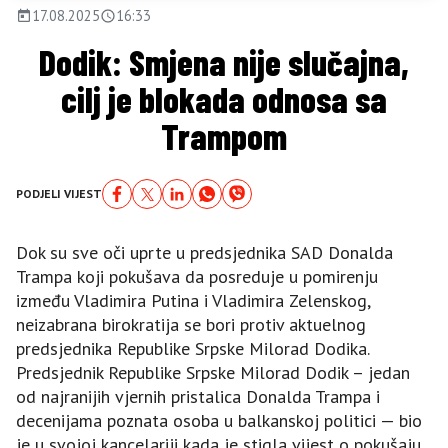
17.08.2025
16:33
Dodik: Smjena nije slučajna,
cilj je blokada odnosa sa
Trampom
PODJELI VIJEST
Dok su sve oči uprte u predsjednika SAD Donalda
Trampa koji pokušava da posreduje u pomirenju
između Vladimira Putina i Vladimira Zelenskog,
neizabrana birokratija se bori protiv aktuelnog
predsjednika Republike Srpske Milorad Dodika.
Predsjednik Republike Srpske Milorad Dodik – jedan
od najranijih vjernih pristalica Donalda Trampa i
decenijama poznata osoba u balkanskoj politici — bio
je u svojoj kancelariji kada je stigla vijest o pokušaju