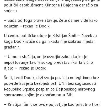
politički establišment Klintona i Bajdena označio za
smjenu.
– Sada od toga prave slavlje. Žele da me vide kako
odlazim – rekao je Dodik.
U centru političke oluje je Kristijan Šmit – čovek za
koga Dodik ističe da ga nikada nije izabrao nijedan
građanin.
– U mom slučaju, on je usvojio zakon kojim je
nepoštovanje tzv. “visokog predstavnika” krivično
djelo – rekao je Dodik.
Šmit, tvrdi Dodik, drži svoju poziciju nelegitimno bez
potvrde Savjeta bezbjednosti UN i bez saglasnosti
Republike Srpske, potpisnice Dejtonskog mirovnog
sporazuma kojim je okončan rat u BiH.
– Kristijan Šmit se ovde pojavljuje kao privatno lice i