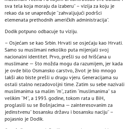
sva tela koja moraju da izaberu” – vizija za koju je
rekao da se unapređuje “zahvaljujući podršci
elemenata prethodnih američkih administracija”.
Dodik potpuno odbacuje tu viziju.
– Osjećam se kao Srbin. Hrvati se osjećaju kao Hrvati.
Samo su muslimani nekoliko puta mijenjali svoj
nacionalni identitet. Prvo, prešli su od hrišćana u
muslimane — što možda mogu da razumijem, jer kada
je ovde bilo Osmansko carstvo, život je bio mnogo
lakši ako biste prešli u drugu vjeru. Generacijama su
ostali stalno nezadovoljni time. Zatim su sebe nazivali
muslimanima sa malim “m”, zatim “muslimanima” sa
velikim “M”, a 1993. godine, tokom rata u BiH,
proglasili su se Bošnjacima — zainteresovanim za
jedinstvenu” bosansku državu i bosansku naciju” –
pojasnio je Dodik.