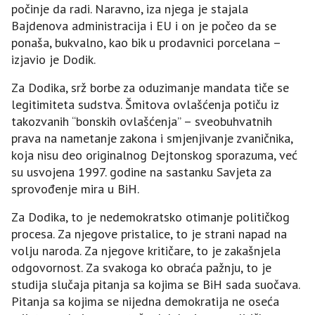
počinje da radi. Naravno, iza njega je stajala
Bajdenova administracija i EU i on je počeo da se
ponaša, bukvalno, kao bik u prodavnici porcelana –
izjavio je Dodik.
Za Dodika, srž borbe za oduzimanje mandata tiče se
legitimiteta sudstva. Šmitova ovlašćenja potiču iz
takozvanih “bonskih ovlašćenja” – sveobuhvatnih
prava na nametanje zakona i smjenjivanje zvaničnika,
koja nisu deo originalnog Dejtonskog sporazuma, već
su usvojena 1997. godine na sastanku Savjeta za
sprovođenje mira u BiH.
Za Dodika, to je nedemokratsko otimanje političkog
procesa. Za njegove pristalice, to je strani napad na
volju naroda. Za njegove kritičare, to je zakašnjela
odgovornost. Za svakoga ko obraća pažnju, to je
studija slučaja pitanja sa kojima se BiH sada suočava.
Pitanja sa kojima se nijedna demokratija ne oseća