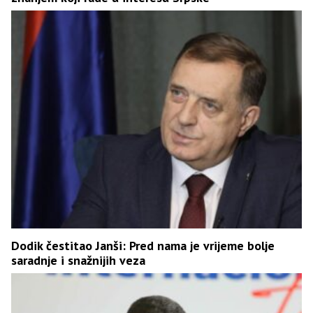
Dodik čestitao Janši: Pred nama je vrijeme bolje
saradnje i snažnijih veza