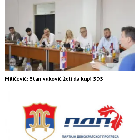
Miličević: Stanivuković želi da kupi SDS