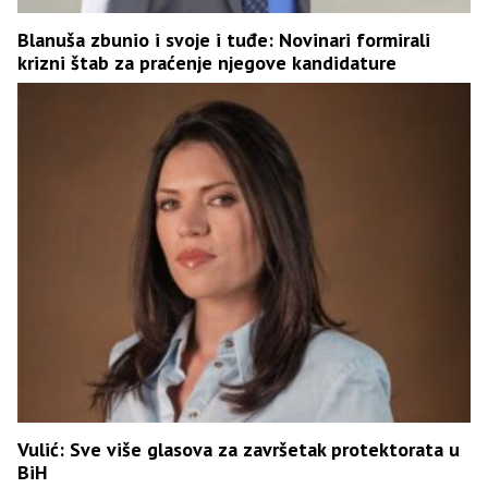
Blanuša zbunio i svoje i tuđe: Novinari formirali
krizni štab za praćenje njegove kandidature
Vulić: Sve više glasova za završetak protektorata u
BiH