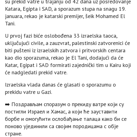
su prekid vatre u trajanju od 42 dana uz posredovanje
Katara, Egipta i SAD, a sporazum stupa na snagu 19.
januara, rekao je katarski premijer, šeik Mohamed El
Tani.
U prvoj fazi biće oslobođena 33 izraelska taoca,
uključujući civile, a zauzvrat, palestinski zatvorenici će
biti pušteni iz izraelskih zatvora i pritvorskih centara
kao dio sporazuma, rekao je El Tani, dodajući da će
Katar, Egipat i SAD formirati zajednički tim u Kairu koji
će nadgledati prekid vatre.
Izraelska vlada danas će glasati o sporazumu o
prekidu vatre u Gazi.
➡️ Поздрављам споразум о прекиду ватре који су
постигли Израел и Хамас, а који ће зауставити
борбе и омогућити ослобађање талаца како би се
поново ујединили са својим породицама с обје
стране.