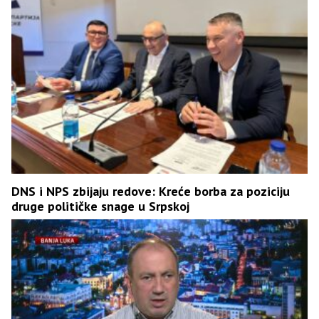
DNS i NPS zbijaju redove: Kreće borba za poziciju
druge političke snage u Srpskoj