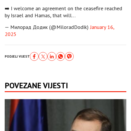
➡️ I welcome an agreement on the ceasefire reached
by Israel and Hamas, that will…
— Милорад Додик (@MiloradDodik)
January 16,
2025
PODJELI VIJEST
POVEZANE VIJESTI