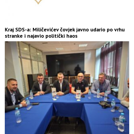
Kraj SDS-a: Miličevićev čovjek javno udario po vrhu
stranke i najavio politički haos