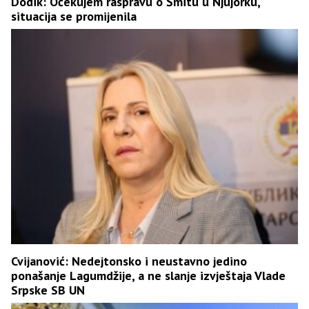
Dodik: Očekujem raspravu o Šmitu u Njujorku,
situacija se promijenila
Cvijanović: Nedejtonsko i neustavno jedino
ponašanje Lagumdžije, a ne slanje izvještaja Vlade
Srpske SB UN