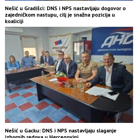
Nešić u Gradišci: DNS i NPS nastavljaju dogovor o
zajedničkom nastupu, cilj je snažna pozicija u
koaliciji
Nešić u Gacku: DNS i NPS nastavljaju slaganje
izbornih redova u Hercegovini