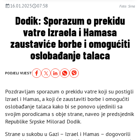
16.01.2025
07:58
Foto: Srna
Dodik: Sporazum o prekidu
vatre Izraela i Hamasa
zaustaviće borbe i omogućiti
oslobađanje talaca
PODJELI VIJEST
Pozdravljam sporazum o prekidu vatre koji su postigli
Izrael i Hamas, a koji će zaustaviti borbe i omogućiti
oslobađanje talaca kako bi se ponovo ujedinili sa
svojim porodicama s obje strane, naveo je predsjednik
Republike Srpske Milorad Dodik.
Strane u sukobu u Gazi – Izrael i Hamas – dogovorili