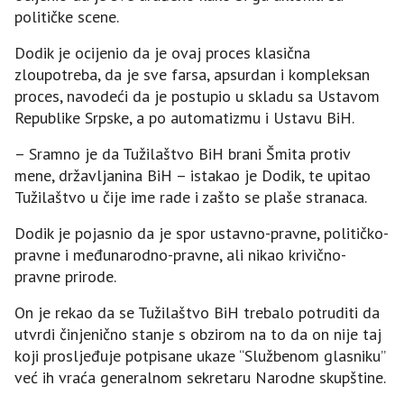
političke scene.
Dodik je ocijenio da je ovaj proces klasična
zloupotreba, da je sve farsa, apsurdan i kompleksan
proces, navodeći da je postupio u skladu sa Ustavom
Republike Srpske, a po automatizmu i Ustavu BiH.
– Sramno je da Tužilaštvo BiH brani Šmita protiv
mene, državljanina BiH – istakao je Dodik, te upitao
Tužilaštvo u čije ime rade i zašto se plaše stranaca.
Dodik je pojasnio da je spor ustavno-pravne, političko-
pravne i međunarodno-pravne, ali nikao krivično-
pravne prirode.
On je rekao da se Tužilaštvo BiH trebalo potruditi da
utvrdi činjenično stanje s obzirom na to da on nije taj
koji prosljeđuje potpisane ukaze “Službenom glasniku”
već ih vraća generalnom sekretaru Narodne skupštine.