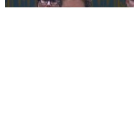
Na početku sjednice Savjeta bezbjednosti Rusija se
odmah usprotivila prisustvu Kristijana Šmita