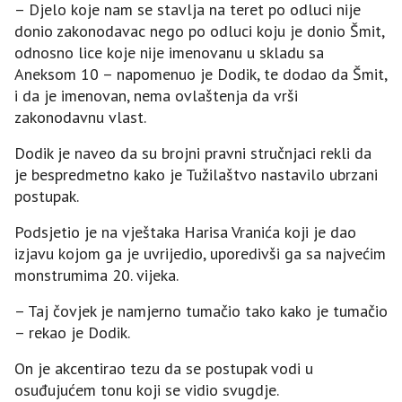
– Djelo koje nam se stavlja na teret po odluci nije
donio zakonodavac nego po odluci koju je donio Šmit,
odnosno lice koje nije imenovanu u skladu sa
Aneksom 10 – napomenuo je Dodik, te dodao da Šmit,
i da je imenovan, nema ovlaštenja da vrši
zakonodavnu vlast.
Dodik je naveo da su brojni pravni stručnjaci rekli da
je bespredmetno kako je Tužilaštvo nastavilo ubrzani
postupak.
Podsjetio je na vještaka Harisa Vranića koji je dao
izjavu kojom ga je uvrijedio, uporedivši ga sa najvećim
monstrumima 20. vijeka.
– Taj čovjek je namjerno tumačio tako kako je tumačio
– rekao je Dodik.
On je akcentirao tezu da se postupak vodi u
osuđujućem tonu koji se vidio svugdje.