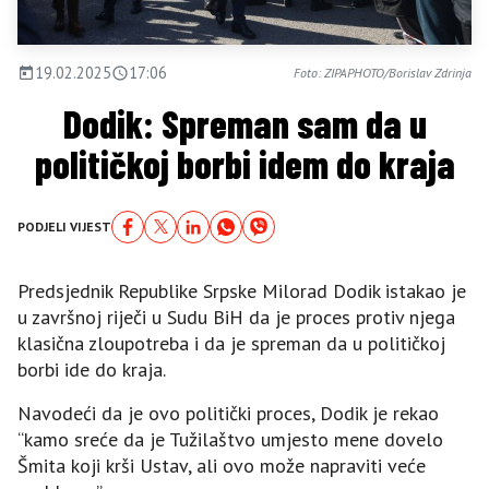
19.02.2025
17:06
Foto: ZIPAPHOTO/Borislav Zdrinja
Dodik: Spreman sam da u
političkoj borbi idem do kraja
PODJELI VIJEST
Predsjednik Republike Srpske Milorad Dodik istakao je
u završnoj riječi u Sudu BiH da je proces protiv njega
klasična zloupotreba i da je spreman da u političkoj
borbi ide do kraja.
Navodeći da je ovo politički proces, Dodik je rekao
“kamo sreće da je Tužilaštvo umjesto mene dovelo
Šmita koji krši Ustav, ali ovo može napraviti veće