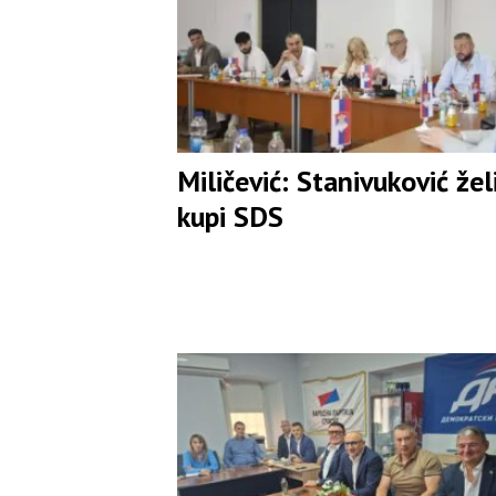
Miličević: Stanivuković žel
kupi SDS