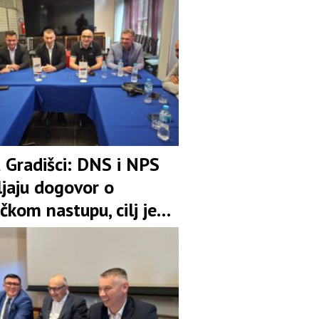
u Gradišci: DNS i NPS
ljaju dogovor o
čkom nastupu, cilj je
pozicija u koaliciji