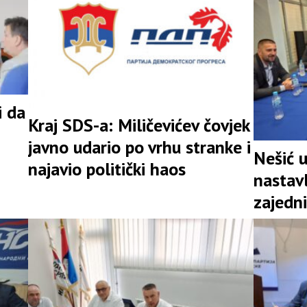
i da
Kraj SDS-a: Miličevićev čovjek
javno udario po vrhu stranke i
Nešić 
najavio politički haos
nastav
zajedni
snažna 