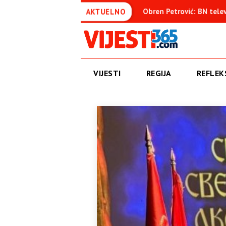
suđenica
Obren Petrović: BN televizija ne informiše objekti
AKTUELNO
VIJESTI
REGIJA
REFLEKS