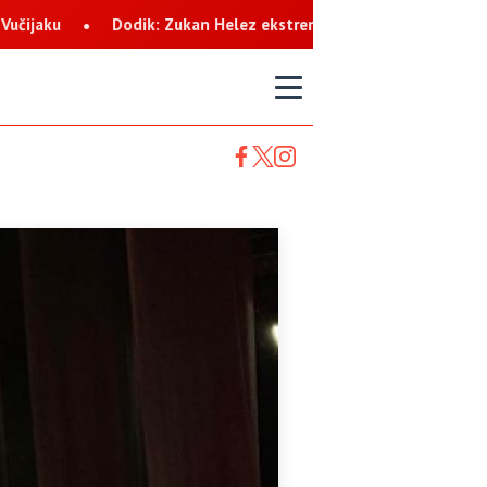
n Helez ekstremista koji svaku priliku koristi za netrpeljivost pr
T