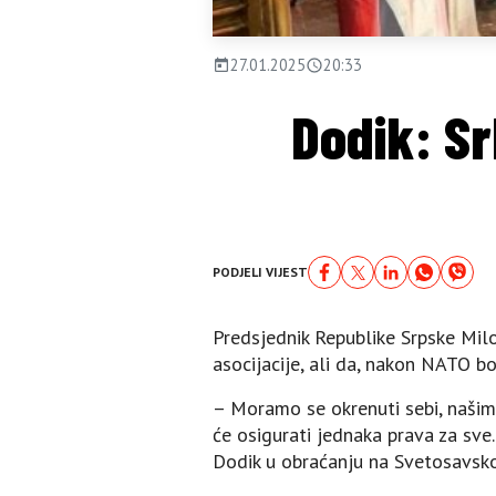
27.01.2025
20:33
Dodik: Sr
PODJELI VIJEST
Predsjednik Republike Srpske Milo
asocijacije, ali da, nakon NATO b
– Moramo se okrenuti sebi, našim n
će osigurati jednaka prava za sve.
Dodik u obraćanju na Svetosavsko