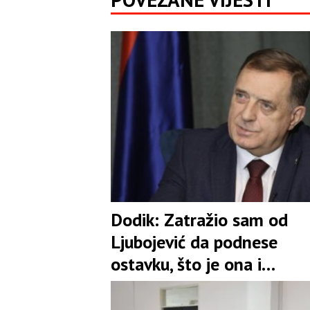
Dodik: Zatražio sam od
Ljubojević da podnese
ostavku, što je ona i
prihvatila