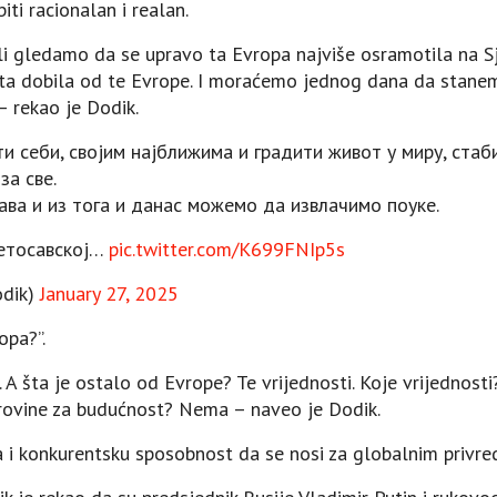
ti racionalan i realan.
i gledamo da se upravo ta Evropa najviše osramotila na Sj
ta dobila od te Evrope. I moraćemo jednog dana da stanemo
– rekao je Dodik.
и себи, својим најближима и градити живот у миру, стаб
за све.
ава и из тога и данас можемо да извлачимо поуке.
ветосавској…
pic.twitter.com/K699FNIp5s
dik)
January 27, 2025
opa?”.
. A šta je ostalo od Evrope? Te vrijednosti. Koje vrijednos
irovine za budućnost? Nema – naveo je Dodik.
 i konkurentsku sposobnost da se nosi za globalnim privred