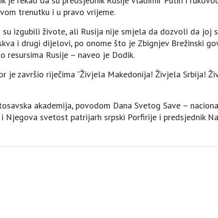
ik je rekao da su predsjednik Rusije Vladimir Putin i rukovo
vom trenutku i u pravo vrijeme.
i su izgubili živote, ali Rusija nije smjela da dozvoli da j
va i drugi dijelovi, po onome što je Zbignjev Brežinski go
o resursima Rusije – naveo je Dodik.
 je završio riječima “Živjela Makedonija! Živjela Srbija! Ži
etosavska akademija, povodom Dana Svetog Save – nacional
 i Njegova svetost patrijarh srpski Porfirije i predsjednik 