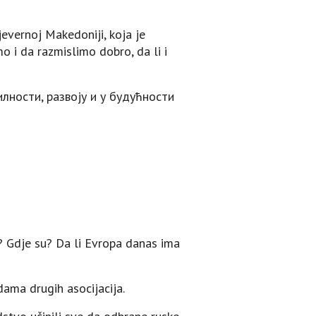
evernoj Makedoniji, koja je
 i da razmislimo dobro, da li i
илности, развоју и у будућности
ti? Gdje su? Da li Evropa danas ima
ama drugih asocijacija.