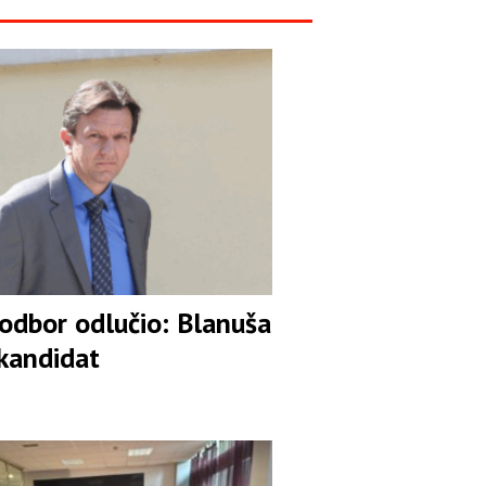
 odbor odlučio: Blanuša
 kandidat