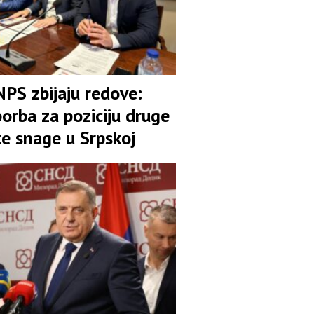
NPS zbijaju redove:
orba za poziciju druge
ke snage u Srpskoj