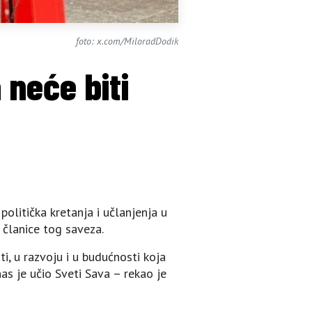
foto: x.com/MiloradDodik
 neće biti
olitička kretanja i učlanjenja u
 članice tog saveza.
ti, u razvoju i u budućnosti koja
as je učio Sveti Sava – rekao je