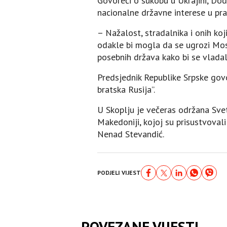
Govoreći o sukobu u Ukrajini, Dod
nacionalne državne interese u pra
– Nažalost, stradalnika i onih koj
odakle bi mogla da se ugrozi Mosk
posebnih država kako bi se vladal
Predsjednik Republike Srpske govor
bratska Rusija”.
U Skoplju je večeras održana Sv
Makedoniji, kojoj su prisustvovali
Nenad Stevandić.
PODJELI VIJEST
POVEZANE VIJESTI