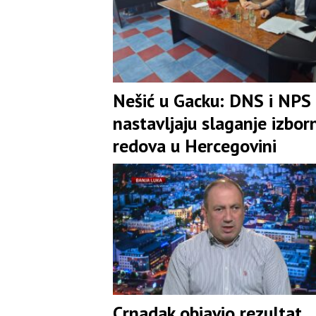
Nešić u Gacku: DNS i NPS
nastavljaju slaganje izbor
redova u Hercegovini
Crnadak objavio rezultat