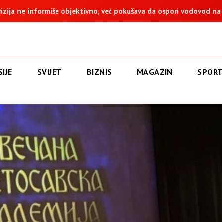
vno, već pokušava da ospori vodovod na Vučijaku
Dodik: Zuka
IJE
SVIJET
BIZNIS
MAGAZIN
SPOR