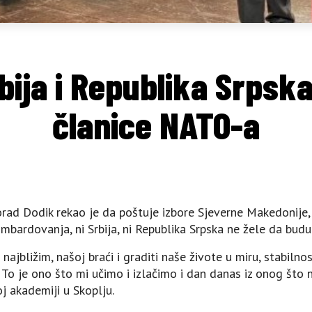
bija i Republika Srpska
članice NATO-a
rad Dodik rekao je da poštuje izbore Sjeverne Makedonije, p
ombardovanja, ni Srbija, ni Republika Srpska ne žele da budu
ajbližim, našoj braći i graditi naše živote u miru, stabilnos
 To je ono što mi učimo i izlačimo i dan danas iz onog što n
j akademiji u Skoplju.