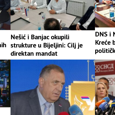
DNS i 
Nešić i Banjac okupili
Kreće b
nih
strukture u Bijeljini: Cilj je
politič
direktan mandat