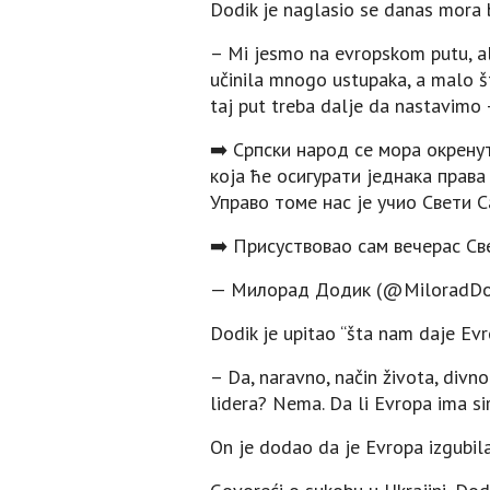
Dodik je naglasio se danas mora bi
– Mi jesmo na evropskom putu, al
učinila mnogo ustupaka, a malo š
taj put treba dalje da nastavimo 
➡️ Српски народ се мора окренут
која ће осигурати једнака права 
Управо томе нас је учио Свети С
➡️ Присуствовао сам вечерас С
— Милорад Додик (@MiloradDo
Dodik je upitao “šta nam daje Evr
– Da, naravno, način života, divno
lidera? Nema. Da li Evropa ima s
On je dodao da je Evropa izgubila