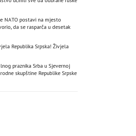
dstvo učinili sve da odbrane ruske
oj se NATO postavi na mjesto
vorio, da se rasparča u desetak
vjela Republika Srpska! Živjela
nog praznika Srba u Sjevernoj
Narodne skupštine Republike Srpske