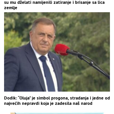
su mu dželati namijenili zatiranje i brisanje sa lica
zemlje
Dodik: “Oluja” je simbol progona, stradanja i jedne od
najvećih nepravdi koja je zadesila naš narod