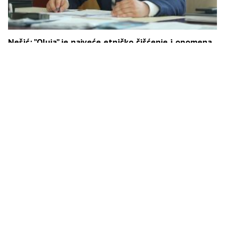
Nešić: ”Oluja” je najveće etničko čišćenje i opomena
Srbima