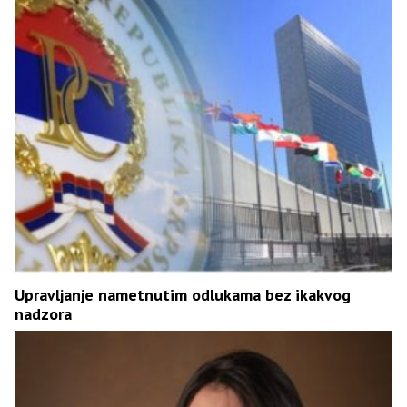
Upravljanje nametnutim odlukama bez ikakvog
nadzora