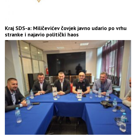
Kraj SDS-a: Miličevićev čovjek javno udario po vrhu
stranke i najavio politički haos