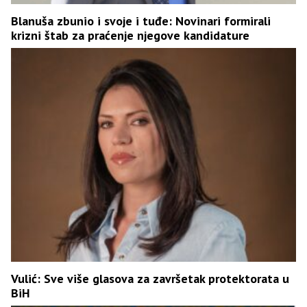
Blanuša zbunio i svoje i tuđe: Novinari formirali
krizni štab za praćenje njegove kandidature
Vulić: Sve više glasova za završetak protektorata u
BiH