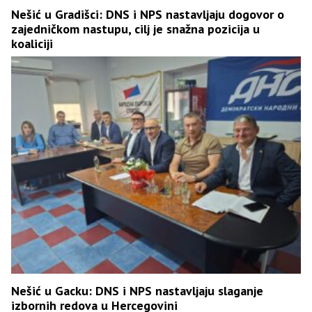
Nešić u Gradišci: DNS i NPS nastavljaju dogovor o
zajedničkom nastupu, cilj je snažna pozicija u
koaliciji
Nešić u Gacku: DNS i NPS nastavljaju slaganje
izbornih redova u Hercegovini