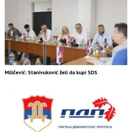
Miličević: Stanivuković želi da kupi SDS