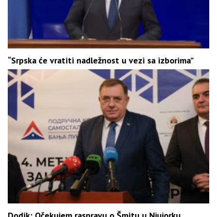
“Srpska će vratiti nadležnost u vezi sa izborima”
Dodik: Očekujem raspravu o Šmitu u Njujorku,