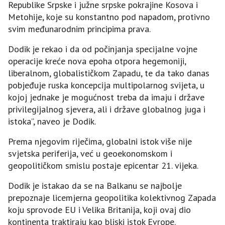
Republike Srpske i južne srpske pokrajine Kosova i
Metohije, koje su konstantno pod napadom, protivno
svim međunarodnim principima prava.
Dodik je rekao i da od počinjanja specijalne vojne
operacije kreće nova epoha otpora hegemoniji,
liberalnom, globalističkom Zapadu, te da tako danas
pobjeđuje ruska koncepcija multipolarnog svijeta, u
kojoj jednake je mogućnost treba da imaju i države
privilegijalnog sjevera, ali i države globalnog juga i
istoka”, naveo je Dodik.
Prema njegovim riječima, globalni istok više nije
svjetska periferija, već u geoekonomskom i
geopolitičkom smislu postaje epicentar 21. vijeka.
Dodik je istakao da se na Balkanu se najbolje
prepoznaje licemjerna geopolitika kolektivnog Zapada
koju sprovode EU i Velika Britanija, koji ovaj dio
kontinenta traktiraju kao bliski istok Evrope.