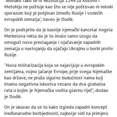
“Jednako tako se ni Rezolucija 1244 za Kosovo i
Metohiju ne poštuje kao što se nije poštovao ni minski
sporazum koji je potpisan između Rusije i vodećih
evropskih zemalja”, naveo je Dodik.
On je podsjetio da je kasnije njemački kancelar Angela
Merkelova rekla da je to imalo samo ulogu da
omogući novo preslaganje i ojačavanje zapadnih
zemalja u nastojanju da ojačaju Ukrajinu u borbi protiv
Rusije.
“Nova militarizacija koja se najavljuje u evropskim
zemljama, vojno jačanje Evrope, prije svega Njemačke
kao države, ne pruža sigurno budućnost nama koji
imamo negativna iskustva vezano da dva globalna
rata u kojim je Njemačka vodila glavnu riječ”, dodao
je Dodik.
On je ukazao da se to kako izgleda zapadni koncept
međunarodne bezbjednosti, najbolje vidi na primjeru