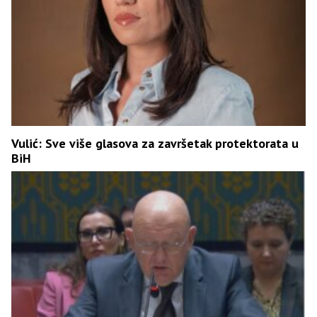
Vulić: Sve više glasova za završetak protektorata u
BiH