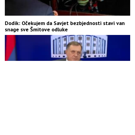
Dodik: Očekujem da Savjet bezbjednosti stavi van
snage sve Šmitove odluke
“Srpska će vratiti nadležnost u vezi sa izborima”