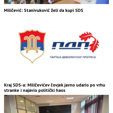
Miličević: Stanivuković želi da kupi SDS
Kraj SDS-a: Miličevićev čovjek javno udario po vrhu
stranke i najavio politički haos