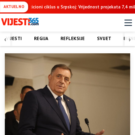
Srpskoj: Vrijednost projekata 7,4 milijarde KM u naredne tri godine
AKTUELNO
‹
›
VIJESTI
REGIJA
REFLEKSIJE
SVIJET
BIZN