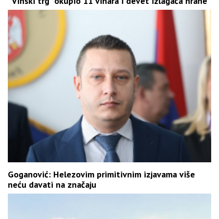
“Vinski trg” okupio 11 vinara i devet izlagača hrane
Goganović: Helezovim primitivnim izjavama više
neću davati na značaju