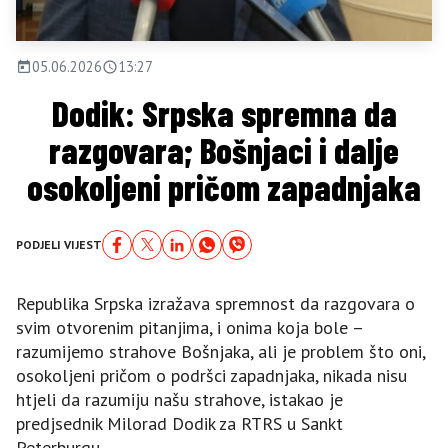
05.06.2026
13:27
Dodik: Srpska spremna da
razgovara; Bošnjaci i dalje
osokoljeni pričom zapadnjaka
PODJELI VIJEST
Republika Srpska izražava spremnost da razgovara o
svim otvorenim pitanjima, i onima koja bole –
razumijemo strahove Bošnjaka, ali je problem što oni,
osokoljeni pričom o podršci zapadnjaka, nikada nisu
htjeli da razumiju našu strahove, istakao je
predjsednik Milorad Dodik za RTRS u Sankt
Peterburgu.