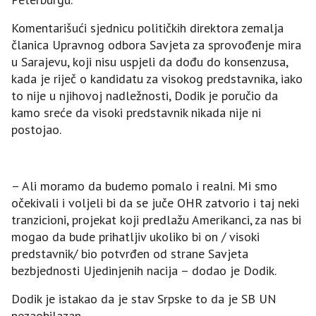
Komentarišući sjednicu političkih direktora zemalja
članica Upravnog odbora Savjeta za sprovođenje mira
u Sarajevu, koji nisu uspjeli da dođu do konsenzusa,
kada je riječ o kandidatu za visokog predstavnika, iako
to nije u njihovoj nadležnosti, Dodik je poručio da
kamo sreće da visoki predstavnik nikada nije ni
postojao.
– Ali moramo da budemo pomalo i realni. Mi smo
očekivali i voljeli bi da se juče OHR zatvorio i taj neki
tranzicioni, projekat koji predlažu Amerikanci, za nas bi
mogao da bude prihatljiv ukoliko bi on / visoki
predstavnik/ bio potvrđen od strane Savjeta
bezbjednosti Ujedinjenih nacija – dodao je Dodik.
Dodik je istakao da je stav Srpske to da je SB UN
nezaobilazan.