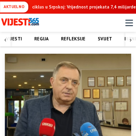
nost projekata 7,4 milijarde KM u naredne tri godine
Goganović
AKTUELNO
‹
›
VIJESTI
REGIJA
REFLEKSIJE
SVIJET
BIZN