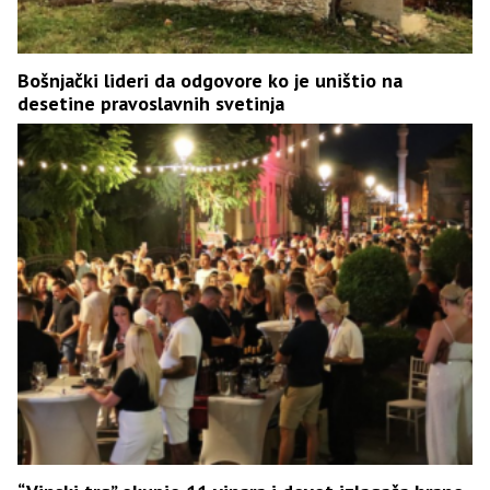
Bošnjački lideri da odgovore ko je uništio na
desetine pravoslavnih svetinja