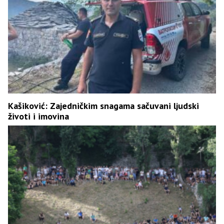
Kašiković: Zajedničkim snagama sačuvani ljudski
životi i imovina