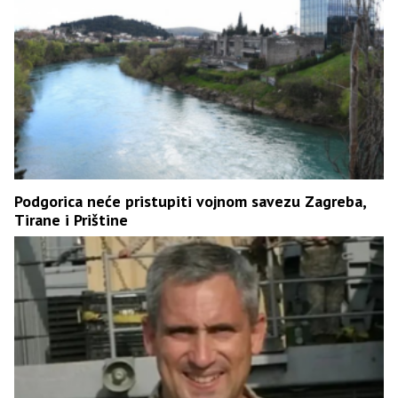
Podgorica neće pristupiti vojnom savezu Zagreba,
Tirane i Prištine