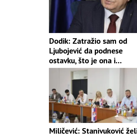
Dodik: Zatražio sam od
Ljubojević da podnese
ostavku, što je ona i
prihvatila
Miličević: Stanivuković žel