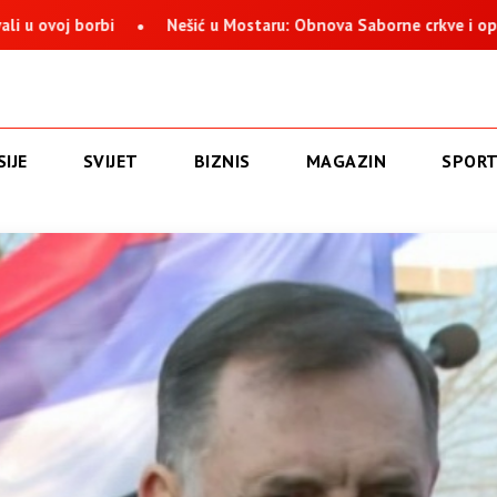
borbi
Nešić u Mostaru: Obnova Saborne crkve i opstanak Srb
IJE
SVIJET
BIZNIS
MAGAZIN
SPOR