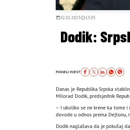
02.02.2025
13:05
Dodik: Srps
PODJELI VIJEST
Danas je Republika Srpska stabilna 
Milorad Dodik, predsjednik Republ
– I ukoliko se ne krene ka tome i
dovode u odnos prema Dejtonu, mi
Dodik naglašava da je pokušaj da