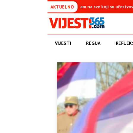
 je simbol pobjede – Ponosan sam na sve koji su učestvovali u ovoj 
AKTUELNO
VIJESTI
REGIJA
REFLEKS