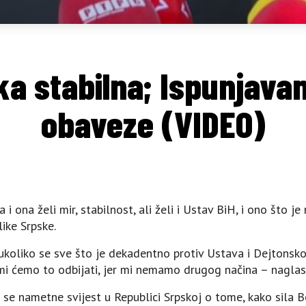
ka stabilna; Ispunjava
obaveze (VIDEO)
i ona želi mir, stabilnost, ali želi i Ustav BiH, i ono što j
ike Srpske.
 ukoliko se sve što je dekadentno protiv Ustava i Dejtonsk
 ćemo to odbijati, jer mi nemamo drugog načina – naglasi
 se nametne svijest u Republici Srpskoj o tome, kako sila