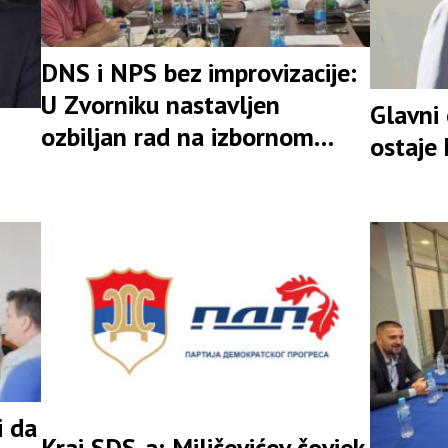
DNS i NPS bez improvizacije:
U Zvorniku nastavljen
Glavni
ozbiljan rad na izbornom
ostaje
rezultatu
i da
Kraj SDS-a: Miličevićev čovjek