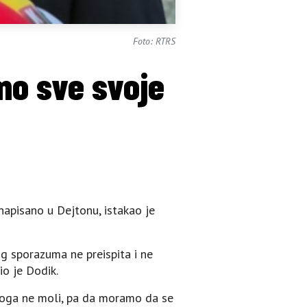
Foto: RTRS
mo sve svoje
e napisano u Dejtonu, istakao je
og sporazuma ne preispita i ne
o je Dodik.
 Boga ne moli, pa da moramo da se