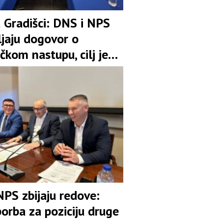
u Gradišci: DNS i NPS
ljaju dogovor o
čkom nastupu, cilj je
pozicija u koaliciji
NPS zbijaju redove:
orba za poziciju druge