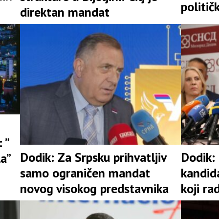
politič
direktan mandat
 ”
Dodik: Za Srpsku prihvatljiv
Dodik:
la”
samo ograničen mandat
kandid
novog visokog predstavnika
koji ra