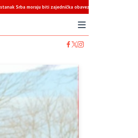
a moraju biti zajednička obaveza
T