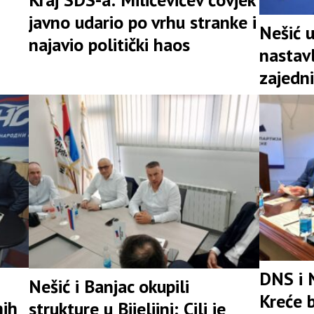
javno udario po vrhu stranke i
Nešić 
najavio politički haos
nastav
zajedni
snažna 
DNS i 
Nešić i Banjac okupili
Kreće b
nih
strukture u Bijeljini: Cilj je