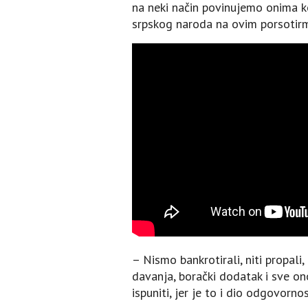
na neki način povinujemo onima ko
srpskog naroda na ovim porsotirma
– Nismo bankrotirali, niti propali
davanja, borački dodatak i sve o
ispuniti, jer je to i dio odgovor