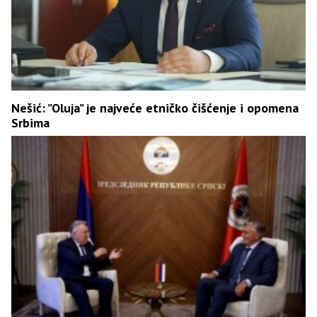
Nešić: ”Oluja” je najveće etničko čišćenje i opomena
Srbima