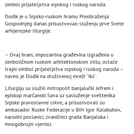
simbol prijateljstva srpskog i ruskog naroda.
Dodik je u Srpsko-ruskom hramu Preobraženja
Gospodnjeg danas prisustvovao služenju prve Svete
arhijerejske liturgije.
– Ovaj hram, impozantna građevina izgrađena u
simboličnom ruskom arhitektonskom stilu, ostaće
trajni simbol prijateljstva srpskog i ruskog naroda –
naveo je Dodik na društvenoj mreži “Iks”.
Liturgiju su služili mitropolit banjalučki Јefrem i
episkop marčanski Sava uz sasluženje sveštenika
Srpske pravoslavne crkve, a prisustvovali su
ambasador Ruske Federacije u BiH Igor Kalabuhov,
narodni poslanici, zvaničnici grada Banjaluka i
mnogobrojni vjernici.