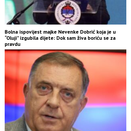
Bolna ispovijest majke Nevenke Dobrić koja je u
“Oluji” izgubila dijete: Dok sam živa boriću se za
pravdu