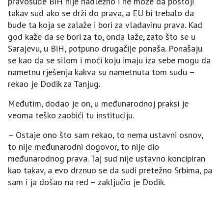
pravosuđe BiH nije nadležno i ne može da postoji
takav sud ako se drži do prava, a EU bi trebalo da
bude ta koja se zalaže i bori za vladavinu prava. Kad
god kaže da se bori za to, onda laže, zato što se u
Sarajevu, u BiH, potpuno drugačije ponaša. Ponašaju
se kao da se silom i moći koju imaju iza sebe mogu da
nametnu rješenja kakva su nametnuta tom sudu –
rekao je Dodik za Tanjug.
Međutim, dodao je on, u međunarodnoj praksi je
veoma teško zaobići tu instituciju.
– Ostaje ono što sam rekao, to nema ustavni osnov,
to nije međunarodni dogovor, to nije dio
međunarodnog prava. Taj sud nije ustavno koncipiran
kao takav, a evo drznuo se da sudi pretežno Srbima, pa
sam i ja došao na red – zaključio je Dodik.