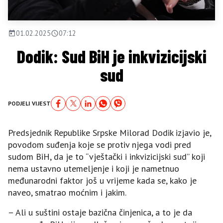
01.02.2025
07:12
Dodik: Sud BiH je inkvizicijski
sud
PODJELI VIJEST
Predsjednik Republike Srpske Milorad Dodik izjavio je,
povodom suđenja koje se protiv njega vodi pred
sudom BiH, da je to “vještački i inkvizicijski sud” koji
nema ustavno utemeljenje i koji je nametnuo
međunarodni faktor još u vrijeme kada se, kako je
naveo, smatrao moćnim i jakim.
– Ali u suštini ostaje bazična činjenica, a to je da