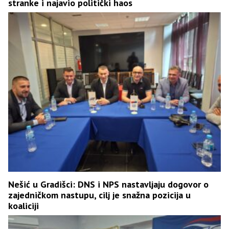
stranke i najavio politički haos
Nešić u Gradišci: DNS i NPS nastavljaju dogovor o
zajedničkom nastupu, cilj je snažna pozicija u
koaliciji