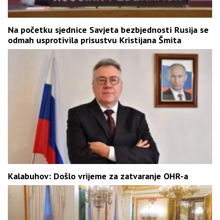
Na početku sjednice Savjeta bezbjednosti Rusija se
odmah usprotivila prisustvu Kristijana Šmita
Kalabuhov: Došlo vrijeme za zatvaranje OHR-a