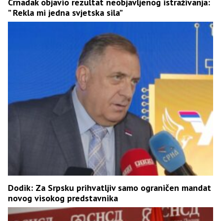
Crnadak objavio rezultat neobjavljenog istraživanja:
” Rekla mi jedna svjetska sila”
Dodik: Za Srpsku prihvatljiv samo ograničen mandat
novog visokog predstavnika