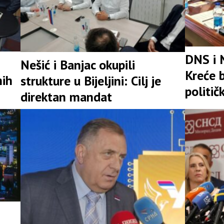
DNS i 
Nešić i Banjac okupili
Kreće b
nih
strukture u Bijeljini: Cilj je
politič
direktan mandat