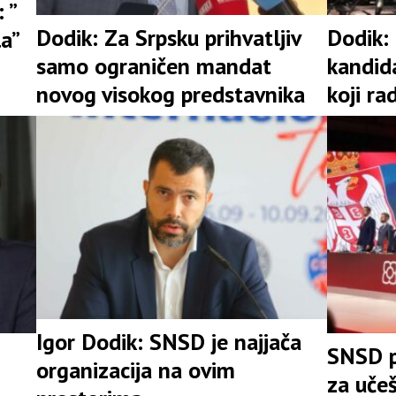
 ”
Dodik: Za Srpsku prihvatljiv
Dodik:
la”
samo ograničen mandat
kandid
novog visokog predstavnika
koji ra
Igor Dodik: SNSD je najjača
SNSD p
organizacija na ovim
za uče