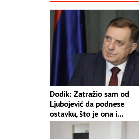
Dodik: Zatražio sam od
Ljubojević da podnese
ostavku, što je ona i
prihvatila