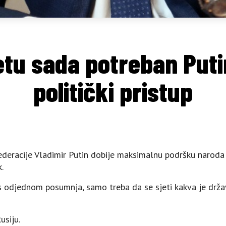
jetu sada potreban Put
politički pristup
deracije Vladimir Putin dobije maksimalnu podršku naroda n
.
us odjednom posumnja, samo treba da se sjeti kakva je držav
usiju.