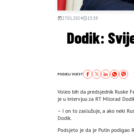
27.01.2024
15:39
Dodik: Svi
PODJELI VIJEST
Voleo bih da predsjednik Ruske Fe
je u intervjuu za RT Milorad Dodik
– I on to zaslužuje, a ako neki R
Dodik.
Podsjeto je da je Putin podigao R