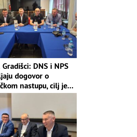
u Gradišci: DNS i NPS
ljaju dogovor o
čkom nastupu, cilj je
pozicija u koaliciji