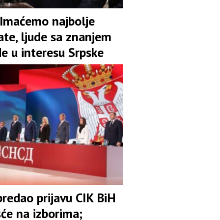
 Imaćemo najbolje
ate, ljude sa znanjem
de u interesu Srpske
redao prijavu CIK BiH
šće na izborima;