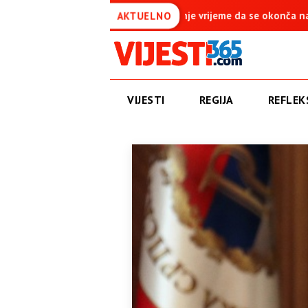
jeme da se okonča najdugovječniji protektorat u Evropi
Amidž
AKTUELNO
VIJESTI
REGIJA
REFLEKS