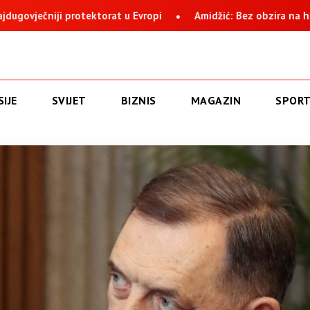
ić: Bez obzira na histeriju i nervozu, Suljagić i institucija na čije
IJE
SVIJET
BIZNIS
MAGAZIN
SPOR