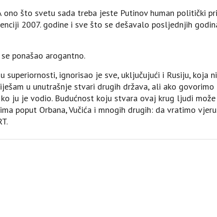
. A ono što svetu sada treba jeste Putinov human politički p
ciji 2007. godine i sve što se dešavalo posljednjih godina,
 se ponašao arogantno.
superiornosti, ignorisao je sve, uključujući i Rusiju, koja n
 miješam u unutrašnje stvari drugih država, ali ako govorimo
 ko ju je vodio. Budućnost koju stvara ovaj krug ljudi može
ima poput Orbana, Vučića i mnogih drugih: da vratimo vjeru 
RT.