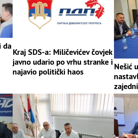
i da
Kraj SDS-a: Miličevićev čovjek
javno udario po vrhu stranke i
Nešić 
najavio politički haos
nastav
zajedni
snažna 