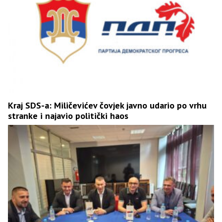
Kraj SDS-a: Miličevićev čovjek javno udario po vrhu
stranke i najavio politički haos