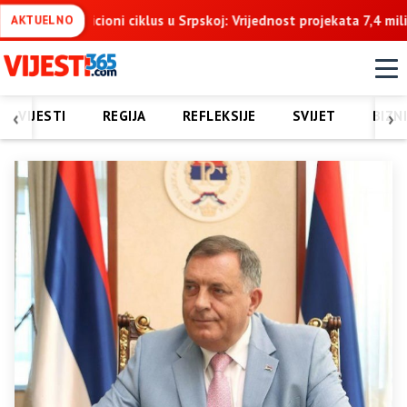
rpskoj: Vrijednost projekata 7,4 milijarde KM u naredne tri godine
AKTUELNO
‹
›
VIJESTI
REGIJA
REFLEKSIJE
SVIJET
BIZN