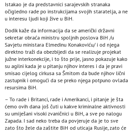
Istakao je da predstavnici sarajevskih stranaka
očigledno rade po instrukcijama svojih staratelja, a ne
u interesu ljudi koji žive u BiH.
Dodik kaže da informacija da se američki državni
sekretar obraća ministru spoljnih poslova BiH /u
Savjetu ministara Elmedinu Konakoviću/ i od njega
direktno traži da obezbijedi da se realizuje projekat
južne interkonekcije, i to što prije, jasno pokazuje kako
su agilni kada je u pitanju njihov interes i da je pravi
smisao cijelog cirkusa sa Šmitom da bude njihov lični
zastupnik i omogući da se preko njega potpuno ovlada
resursima BiH.
– To rade i Britanci, rade i Amerikanci, i pitanje je šta
ćemo ovih dana još čuti u kakve kriminalne aktivnosti
su umiješani visoki zvaničnici u BiH, a sve po nalogu
Zapada. I sad neko treba da povjeruje da je to sve
zato što žele da zaštite BiH od uticaja Rusije, zato će