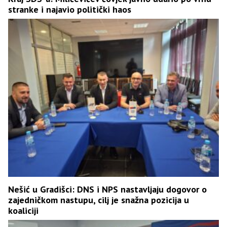
stranke i najavio politički haos
Nešić u Gradišci: DNS i NPS nastavljaju dogovor o
zajedničkom nastupu, cilj je snažna pozicija u
koaliciji