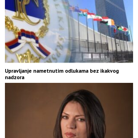
Upravljanje nametnutim odlukama bez ikakvog
nadzora