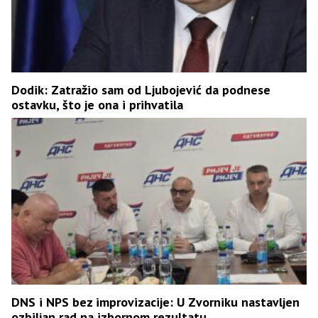
Dodik: Zatražio sam od Ljubojević da podnese
ostavku, što je ona i prihvatila
DNS i NPS bez improvizacije: U Zvorniku nastavljen
ozbiljan rad na izbornom rezultatu