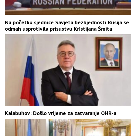
Na početku sjednice Savjeta bezbjednosti Rusija se
odmah usprotivila prisustvu Kristijana Šmita
Kalabuhov: Došlo vrijeme za zatvaranje OHR-a