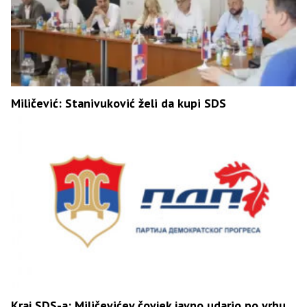
Miličević: Stanivuković želi da kupi SDS
Kraj SDS-a: Miličevićev čovjek javno udario po vrhu