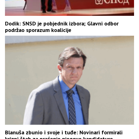
Dodik: SNSD je pobjednik izbora; Glavni odbor
podržao sporazum koalicije
Blanuša zbunio i svoje i tuđe: Novinari formirali
krizni štab za praćenje njegove kandidature