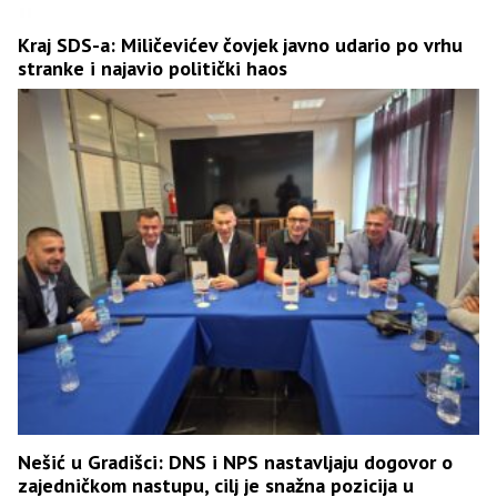
Kraj SDS-a: Miličevićev čovjek javno udario po vrhu
stranke i najavio politički haos
Nešić u Gradišci: DNS i NPS nastavljaju dogovor o
zajedničkom nastupu, cilj je snažna pozicija u