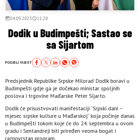
04.09.2025
11:29
Dodik u Budimpešti; Sastao se
sa Sijartom
PODJELI VIJEST
Predsjednik Republike Srpske Milorad Dodik boravi u
Budimpešti gdje ga je dočekao ministar spoljnih
poslova i trgovine Mađarske Peter Sijarto.
Dodik će prisustvovati manifestaciji “Srpski dani –
mjesec srpske kulture u Mađarskoj” koja počinje danas
u Budimpešti tokom koje će do 24. septembra u ovom
gradu i Sentandreji biti priređen veoma bogat i
raznovrstan program.