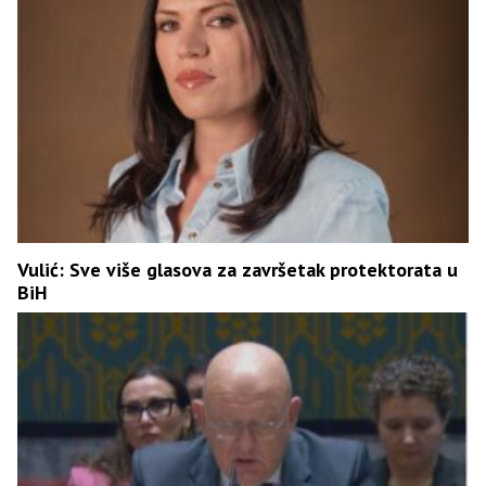
Vulić: Sve više glasova za završetak protektorata u
BiH