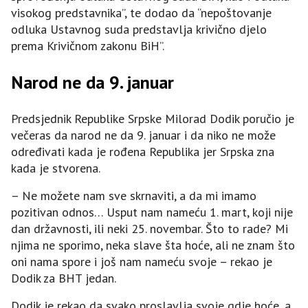
visokog predstavnika”, te dodao da “nepoštovanje
odluka Ustavnog suda predstavlja krivično djelo
prema Krivičnom zakonu BiH”.
Narod ne da 9. januar
Predsjednik Republike Srpske Milorad Dodik poručio je
večeras da narod ne da 9. januar i da niko ne može
određivati kada je rođena Republika jer Srpska zna
kada je stvorena.
– Ne možete nam sve skrnaviti, a da mi imamo
pozitivan odnos… Usput nam nameću 1. mart, koji nije
dan državnosti, ili neki 25. novembar. Što to rade? Mi
njima ne sporimo, neka slave šta hoće, ali ne znam što
oni nama spore i još nam nameću svoje – rekao je
Dodik za BHT jedan.
Dodik je rekao da svako proslavlja svoje gdje hoće, a