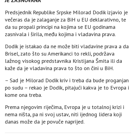
ЈE ZASNOVANA
Predsjednik Republike Srpske Milorad Dodik izjavio je
večeras da je zalaganje za BiH u EU deklarativno, te
da su propali principi na kojima se EU godinama
zasnivala i širila, među kojima i vladavina prava.
Dodik je istakao da ne može biti vladavine prava a da
Brisel, zato što su Amerikanci to rekli, podržava
lažnog visokog predstavnika Kristijana Šmita ili da
kaže da je vladavina prava to što on čini u BiH.
– Sad je Milorad Dodik kriv i treba da bude proganjan
po sudu – rekao je Dodik, pitajući kakva je to Evropa i
kome ona treba.
Prema njegovim riječima, Evropa je u totalnoj krizi i
nema ništa, pa ni svoj ustav, niti ijednog lidera koji
danas može da je povuče naprijed.