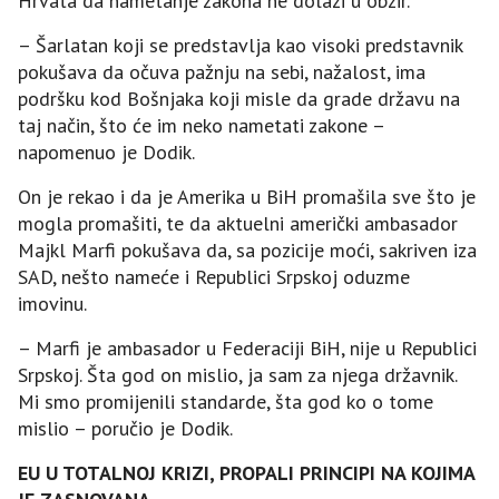
Hrvata da nametanje zakona ne dolazi u obzir.
– Šarlatan koji se predstavlja kao visoki predstavnik
pokušava da očuva pažnju na sebi, nažalost, ima
podršku kod Bošnjaka koji misle da grade državu na
taj način, što će im neko nametati zakone –
napomenuo je Dodik.
On je rekao i da je Amerika u BiH promašila sve što je
mogla promašiti, te da aktuelni američki ambasador
Majkl Marfi pokušava da, sa pozicije moći, sakriven iza
SAD, nešto nameće i Republici Srpskoj oduzme
imovinu.
– Marfi je ambasador u Federaciji BiH, nije u Republici
Srpskoj. Šta god on mislio, ja sam za njega državnik.
Mi smo promijenili standarde, šta god ko o tome
mislio – poručio je Dodik.
EU U TOTALNOЈ KRIZI, PROPALI PRINCIPI NA KOЈIMA