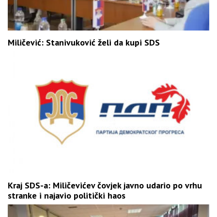
Miličević: Stanivuković želi da kupi SDS
Kraj SDS-a: Miličevićev čovjek javno udario po vrhu
stranke i najavio politički haos