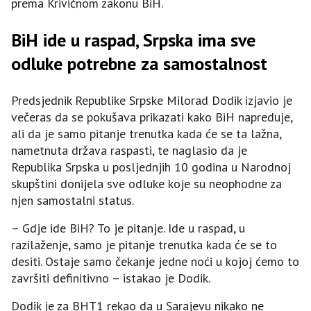
prema Krivičnom zakonu BiH.
BiH ide u raspad, Srpska ima sve
odluke potrebne za samostalnost
Predsjednik Republike Srpske Milorad Dodik izjavio je
večeras da se pokušava prikazati kako BiH napreduje,
ali da je samo pitanje trenutka kada će se ta lažna,
nametnuta država raspasti, te naglasio da je
Republika Srpska u posljednjih 10 godina u Narodnoj
skupštini donijela sve odluke koje su neophodne za
njen samostalni status.
– Gdje ide BiH? To je pitanje. Ide u raspad, u
razilaženje, samo je pitanje trenutka kada će se to
desiti. Ostaje samo čekanje jedne noći u kojoj ćemo to
završiti definitivno – istakao je Dodik.
Dodik je za BHT1 rekao da u Sarajevu nikako ne