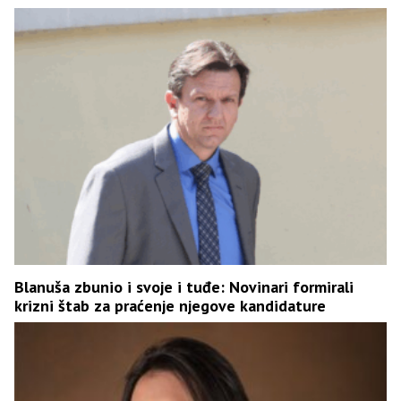
Blanuša zbunio i svoje i tuđe: Novinari formirali
krizni štab za praćenje njegove kandidature