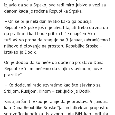
izjavio da se u Srpskoj sve radi miroljubivo u vezi sa
danom kada je rođena Republika Srpska.
– On se prije neki dan hvalio kako ga policija
Republike Srpske još nije uhvatila, ali treba da zna da
ga pratimo i kad bude prilika biće uhapšen. Ako
tužilaštvo proba da reaguje na 9. januar, zabranićemo i
njihovo djelovanje na prostoru Republike Srpske –
istakao je Dodik.
On je dodao da ko neće da dođe na proslavu Dana
Republike “ni mi nećemo da s njim slavimo njihove
praznike”.
– Ko dođe, mi rado uzvratimo kao što slavimo sa
Srbijom, Rusijom, Kinom – zaključio je Dodik.
Kristijan Šmit rekao je ranije da je proslava 9. januara
kao Dana Republike Srpske “jasan i direktan propust u
sprovođenju odluka Ustavnog suda BiH, kao i odluka