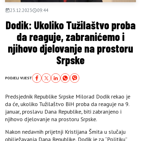
23.12.2023
09:44
Dodik: Ukoliko Tužilaštvo proba
da reaguje, zabranićemo i
njihovo djelovanje na prostoru
Srpske
PODJELI VIJEST
Predsjednik Republike Srpske Milorad Dodik rekao je
da će, ukoliko Tužilaštvo BiH proba da reaguje na 9.
januar, proslavu Dana Republike, biti zabranjeno i
njihovo djelovanje na prostoru Srpske.
Nakon nedavnih prijetnji Kristijana Šmita u slučaju
obilježavanja Dana Republike, Dodik je za “Politiku”