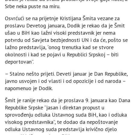
Srbe neka puste na miru.
Osvrćući se na prijetnje Kristijana Šmita vezane za
proslavu Devetog januara, Dodik je rekao da je Šmit
ušao u BiH kao lažni visoki predstavnik jer nema
potvrdu od Savjeta bezbjednosti UN i da će, pošto se
lažno predstavlja, “onog trenutka kad se stvore
okolnosti i kad se pojavi u Republici Srpskoj – biti
deportovan”.
– Stalno nešto prijeti. Deveti januar je Dan Republike,
javno usvojen i od vlasti i od opozicije i od naroda –
napomenuo je Dodik.
Šmit je ranije rekao da je proslava 9. januara kao Dana
Republike Srpske “jasan i direktan propust u
sprovođenju odluka Ustavnog suda BiH, kao i odluka
visokog predstavnika”, te dodao da nepoštovanje
odluka Ustavnog suda predstavlja krivično djelo