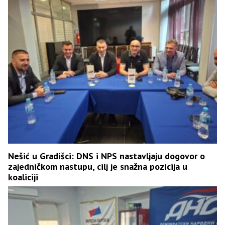
Nešić u Gradišci: DNS i NPS nastavljaju dogovor o
zajedničkom nastupu, cilj je snažna pozicija u
koaliciji