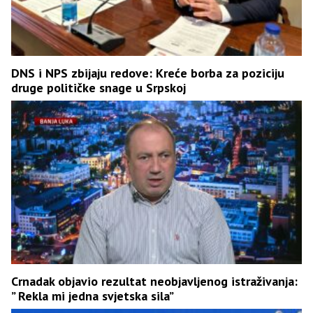
DNS i NPS zbijaju redove: Kreće borba za poziciju
druge političke snage u Srpskoj
Crnadak objavio rezultat neobjavljenog istraživanja:
” Rekla mi jedna svjetska sila”