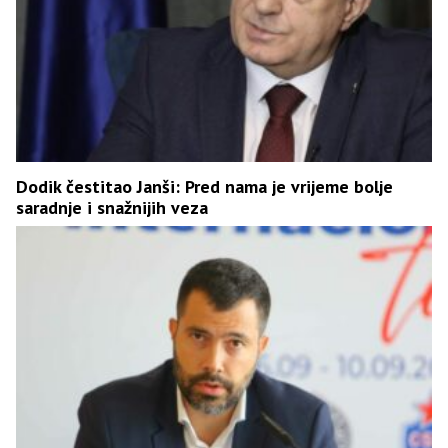
Dodik čestitao Janši: Pred nama je vrijeme bolje
saradnje i snažnijih veza