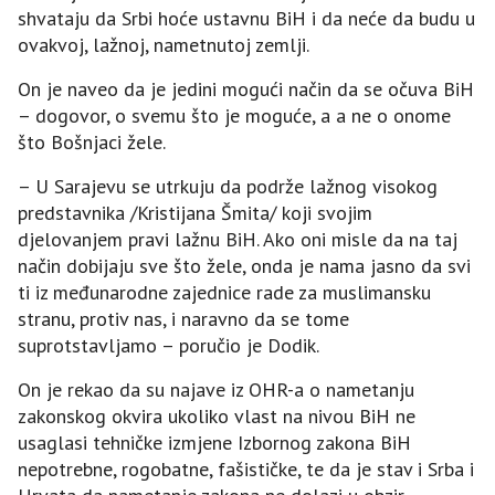
shvataju da Srbi hoće ustavnu BiH i da neće da budu u
ovakvoj, lažnoj, nametnutoj zemlji.
On je naveo da je jedini mogući način da se očuva BiH
– dogovor, o svemu što je moguće, a a ne o onome
što Bošnjaci žele.
– U Sarajevu se utrkuju da podrže lažnog visokog
predstavnika /Kristijana Šmita/ koji svojim
djelovanjem pravi lažnu BiH. Ako oni misle da na taj
način dobijaju sve što žele, onda je nama jasno da svi
ti iz međunarodne zajednice rade za muslimansku
stranu, protiv nas, i naravno da se tome
suprotstavljamo – poručio je Dodik.
On je rekao da su najave iz OHR-a o nametanju
zakonskog okvira ukoliko vlast na nivou BiH ne
usaglasi tehničke izmjene Izbornog zakona BiH
nepotrebne, rogobatne, fašističke, te da je stav i Srba i