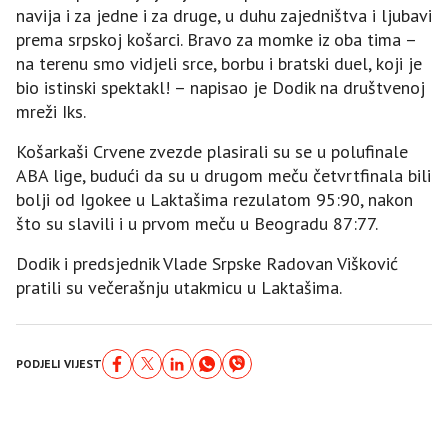
navija i za jedne i za druge, u duhu zajedništva i ljubavi
prema srpskoj košarci. Bravo za momke iz oba tima –
na terenu smo vidjeli srce, borbu i bratski duel, koji je
bio istinski spektakl! – napisao je Dodik na društvenoj
mreži Iks.
Košarkaši Crvene zvezde plasirali su se u polufinale
ABA lige, budući da su u drugom meču četvrtfinala bili
bolji od Igokee u Laktašima rezulatom 95:90, nakon
što su slavili i u prvom meču u Beogradu 87:77.
Dodik i predsjednik Vlade Srpske Radovan Višković
pratili su večerašnju utakmicu u Laktašima.
PODJELI VIJEST