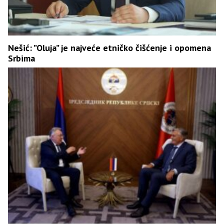
Nešić: ”Oluja” je najveće etničko čišćenje i opomena
Srbima