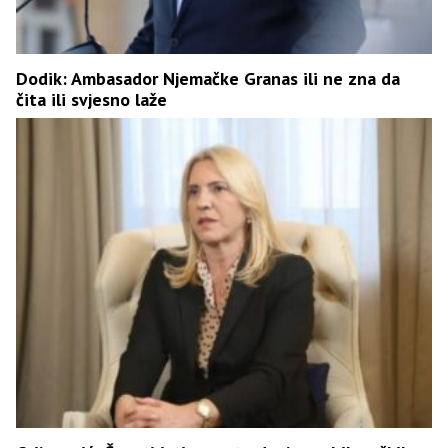
Dodik: Ambasador Njemačke Granas ili ne zna da
čita ili svjesno laže