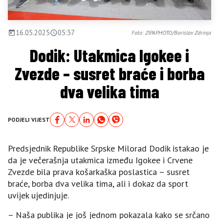
16.05.2025
05:37
Foto: ZIPAPHOTO/Borislav Zdrinja
Dodik: Utakmica Igokee i
Zvezde – susret braće i borba
dva velika tima
PODJELI VIJEST
Predsjednik Republike Srpske Milorad Dodik istakao je
da je večerašnja utakmica između Igokee i Crvene
Zvezde bila prava košarkaška poslastica – susret
braće, borba dva velika tima, ali i dokaz da sport
uvijek ujedinjuje.
– Naša publika je još jednom pokazala kako se srčano