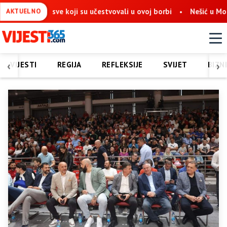
sve koji su učestvovali u ovoj borbi
Nešić u Mostaru: Obnova 
AKTUELNO
‹
›
VIJESTI
REGIJA
REFLEKSIJE
SVIJET
BIZN