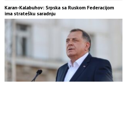
Karan-Kalabuhov: Srpska sa Ruskom Federacijom
ima stratešku saradnju
Dodik: Nema bosanskohercegovačkog kulturnog
nasljeđa