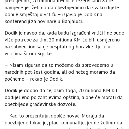
predsjednik, 20 miliona KM biće rezervisano za te
namjene jer želimo da obezbijedimo da svako dijete
dobije smještaj u vrtiću – izjavio je Dodik na
konferenciji za novinare u Banjaluci.
Dodik je naveo da, kada budu izgrađeni vrtići i ne bude
više potrebe za tim, 20 miliona KM će biti usmjereno
na subvencionisanje besplatnog boravke djece u
vrtićima širom Srpske.
– Nisam siguran da to možemo da sprovedemo u
narednih pet-šest godina, ali od nečeg moramo da
počnemo – rekao je Dodik.
Dodik je dodao da će, osim toga, 20 miliona KM biti
dodijeljeno po zahtjevima opština, a one će morati da
obezbijede građevinske dozvole.
– Kad to prezentuju, dobiće novac. Moraju da
obezbijede lokaciju, plac, komunalije, jer ne želimo da