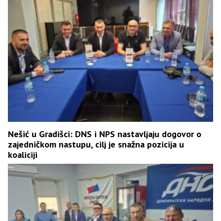
Nešić u Gradišci: DNS i NPS nastavljaju dogovor o
zajedničkom nastupu, cilj je snažna pozicija u
koaliciji