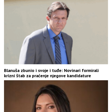
Blanuša zbunio i svoje i tuđe: Novinari formirali
krizni štab za praćenje njegove kandidature