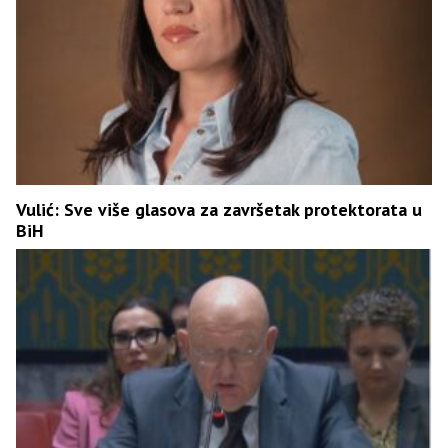
Vulić: Sve više glasova za završetak protektorata u
BiH