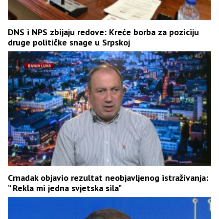
DNS i NPS zbijaju redove: Kreće borba za poziciju
druge političke snage u Srpskoj
Crnadak objavio rezultat neobjavljenog istraživanja:
” Rekla mi jedna svjetska sila”