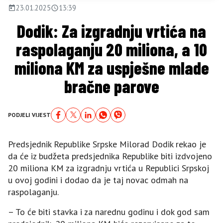
23.01.2025
13:39
Dodik: Za izgradnju vrtića na
raspolaganju 20 miliona, a 10
miliona KM za uspješne mlade
bračne parove
PODJELI VIJEST
Predsjednik Republike Srpske Milorad Dodik rekao je
da će iz budžeta predsjednika Republike biti izdvojeno
20 miliona KM za izgradnju vrtića u Republici Srpskoj
u ovoj godini i dodao da je taj novac odmah na
raspolaganju.
– To će biti stavka i za narednu godinu i dok god sam