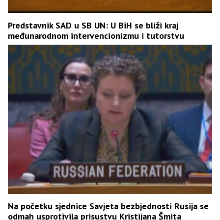
Predstavnik SAD u SB UN: U BiH se bliži kraj
međunarodnom intervencionizmu i tutorstvu
Na početku sjednice Savjeta bezbjednosti Rusija se
odmah usprotivila prisustvu Kristijana Šmita