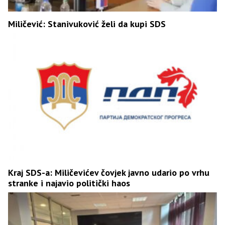
Miličević: Stanivuković želi da kupi SDS
Kraj SDS-a: Miličevićev čovjek javno udario po vrhu
stranke i najavio politički haos