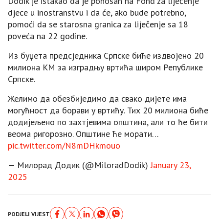
Dodik je istakao da je ponosan na Fond za liječenje
djece u inostranstvu i da će, ako bude potrebno,
pomoći da se starosna granica za liječenje sa 18
poveća na 22 godine.
Из буџета предсједника Српске биће издвојено 20
милиона КМ за изградњу вртића широм Републике
Српске.
Желимо да обезбиједимо да свако дијете има
могућност да борави у вртићу. Тих 20 милиона биће
додијељено по захтјевима општина, али то ће бити
веома ригорозно. Општине ће морати…
pic.twitter.com/N8mDHkmouo
— Милорад Додик (@MiloradDodik)
January 23,
2025
PODJELI VIJEST