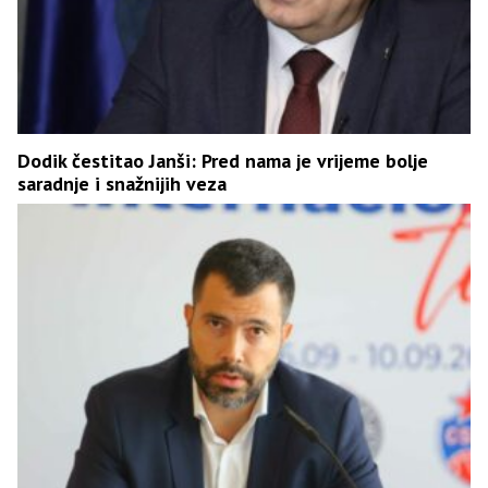
Dodik čestitao Janši: Pred nama je vrijeme bolje
saradnje i snažnijih veza