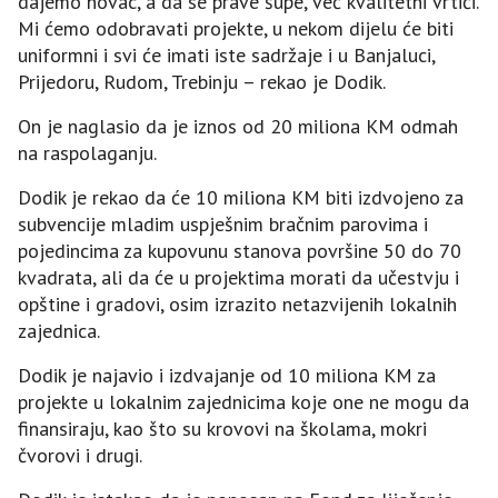
dajemo novac, a da se prave šupe, već kvalitetni vrtići.
Mi ćemo odobravati projekte, u nekom dijelu će biti
uniformni i svi će imati iste sadržaje i u Banjaluci,
Prijedoru, Rudom, Trebinju – rekao je Dodik.
On je naglasio da je iznos od 20 miliona KM odmah
na raspolaganju.
Dodik je rekao da će 10 miliona KM biti izdvojeno za
subvencije mladim uspješnim bračnim parovima i
pojedincima za kupovunu stanova površine 50 do 70
kvadrata, ali da će u projektima morati da učestvju i
opštine i gradovi, osim izrazito netazvijenih lokalnih
zajednica.
Dodik je najavio i izdvajanje od 10 miliona KM za
projekte u lokalnim zajednicima koje one ne mogu da
finansiraju, kao što su krovovi na školama, mokri
čvorovi i drugi.