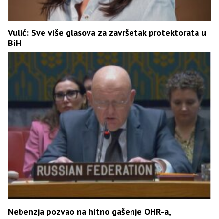
Vulić: Sve više glasova za završetak protektorata u
BiH
Nebenzja pozvao na hitno gašenje OHR-a,