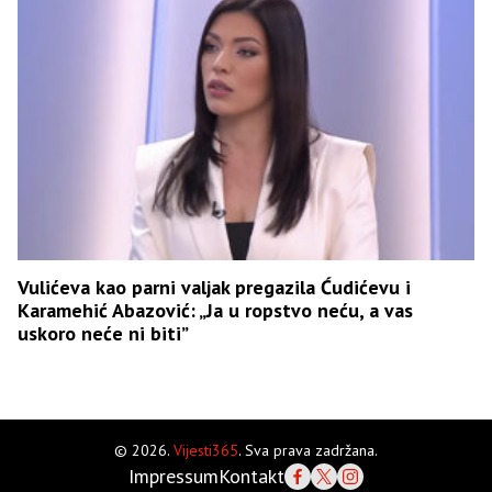
Vulićeva kao parni valjak pregazila Ćudićevu i
Karamehić Abazović: „Ja u ropstvo neću, a vas
uskoro neće ni biti”
© 2026.
Vijesti365
. Sva prava zadržana.
Impressum
Kontakt