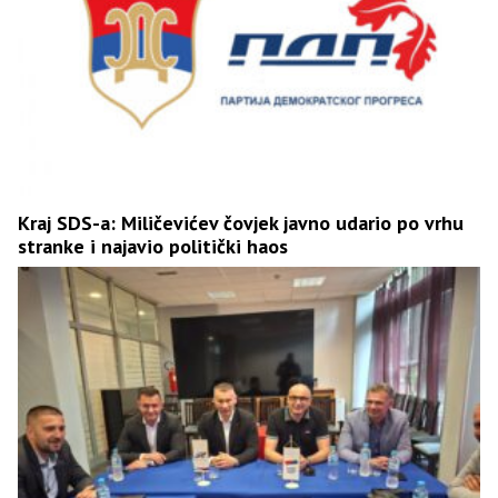
Kraj SDS-a: Miličevićev čovjek javno udario po vrhu
stranke i najavio politički haos