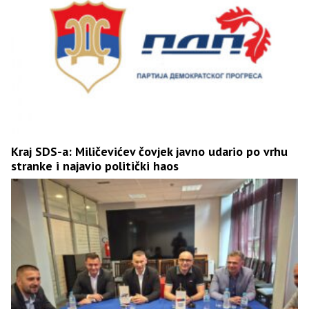
Kraj SDS-a: Miličevićev čovjek javno udario po vrhu
stranke i najavio politički haos