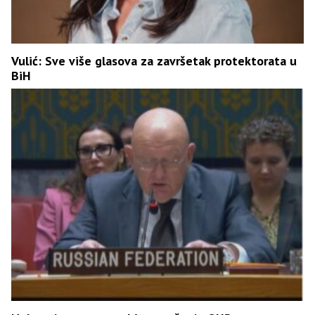
Vulić: Sve više glasova za završetak protektorata u
BiH