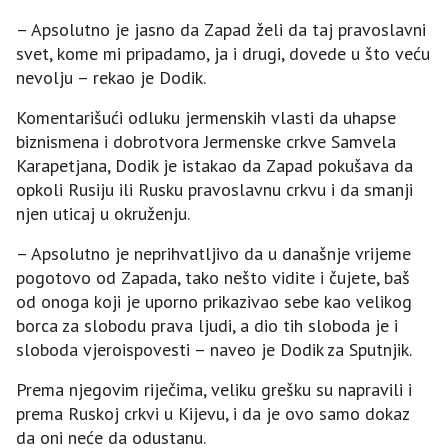
– Apsolutno je jasno da Zapad želi da taj pravoslavni
svet, kome mi pripadamo, ja i drugi, dovede u što veću
nevolju – rekao je Dodik.
Komentarišući odluku jermenskih vlasti da uhapse
biznismena i dobrotvora Јermenske crkve Samvela
Karapetjana, Dodik je istakao da Zapad pokušava da
opkoli Rusiju ili Rusku pravoslavnu crkvu i da smanji
njen uticaj u okruženju.
– Apsolutno je neprihvatljivo da u današnje vrijeme
pogotovo od Zapada, tako nešto vidite i čujete, baš
od onoga koji je uporno prikazivao sebe kao velikog
borca za slobodu prava ljudi, a dio tih sloboda je i
sloboda vjeroispovesti – naveo je Dodik za Sputnjik.
Prema njegovim riječima, veliku grešku su napravili i
prema Ruskoj crkvi u Kijevu, i da je ovo samo dokaz
da oni neće da odustanu.