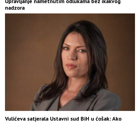
Upravljanje nametnutim odlukama bez ikakvog
nadzora
Vulićeva satjerala Ustavni sud BiH u ćošak: Ako
Parlament nije donio zakon, ko je Šmitu dao pravo
da bude zakonodavac?