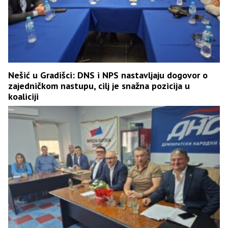
Nešić u Gradišci: DNS i NPS nastavljaju dogovor o
zajedničkom nastupu, cilj je snažna pozicija u
koaliciji