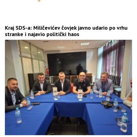
Kraj SDS-a: Miličevićev čovjek javno udario po vrhu
stranke i najavio politički haos