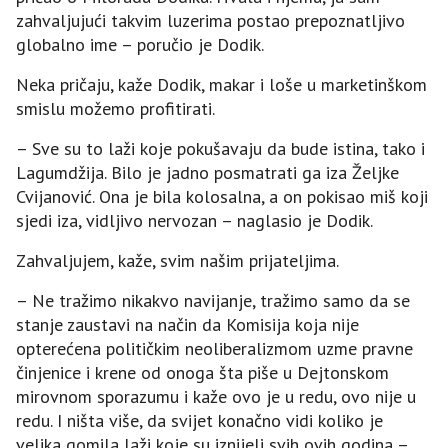
zahvaljujući takvim luzerima postao prepoznatljivo
globalno ime – poručio je Dodik.
Neka pričaju, kaže Dodik, makar i loše u marketinškom
smislu možemo profitirati.
– Sve su to laži koje pokušavaju da bude istina, tako i
Lagumdžija. Bilo je jadno posmatrati ga iza Željke
Cvijanović. Ona je bila kolosalna, a on pokisao miš koji
sjedi iza, vidljivo nervozan – naglasio je Dodik.
Zahvaljujem, kaže, svim našim prijateljima.
– Ne tražimo nikakvo navijanje, tražimo samo da se
stanje zaustavi na način da Komisija koja nije
opterećena političkim neoliberalizmom uzme pravne
činjenice i krene od onoga šta piše u Dejtonskom
mirovnom sporazumu i kaže ovo je u redu, ovo nije u
redu. I ništa više, da svijet konačno vidi koliko je
velika gomila laži koje su iznijeli svih ovih godina –