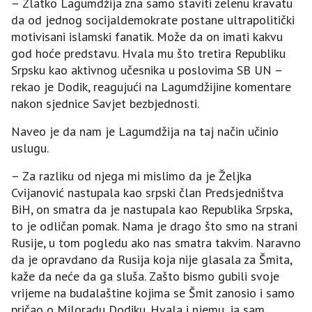
– Zlatko Lagumdžija zna samo staviti zelenu kravatu
da od jednog socijaldemokrate postane ultrapolitički
motivisani islamski fanatik. Može da on imati kakvu
god hoće predstavu. Hvala mu što tretira Republiku
Srpsku kao aktivnog učesnika u poslovima SB UN –
rekao je Dodik, reagujući na Lagumdžijine komentare
nakon sjednice Savjet bezbjednosti.
Naveo je da nam je Lagumdžija na taj način učinio
uslugu.
– Za razliku od njega mi mislimo da je Željka
Cvijanović nastupala kao srpski član Predsjedništva
BiH, on smatra da je nastupala kao Republika Srpska,
to je odličan pomak. Nama je drago što smo na strani
Rusije, u tom pogledu ako nas smatra takvim. Naravno
da je opravdano da Rusija koja nije glasala za Šmita,
kaže da neće da ga sluša. Zašto bismo gubili svoje
vrijeme na budalaštine kojima se Šmit zanosio i samo
pričao o Miloradu Dodiku. Hvala i njemu, ja sam