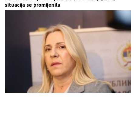
situacija se promijenila
Cvijanović: Nedejtonsko i neustavno jedino
ponašanje Lagumdžije, a ne slanje izvještaja Vlade
Srpske SB UN