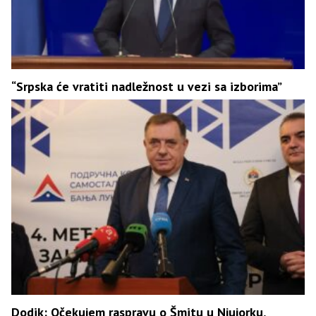
“Srpska će vratiti nadležnost u vezi sa izborima”
Dodik: Očekujem raspravu o Šmitu u Njujorku,