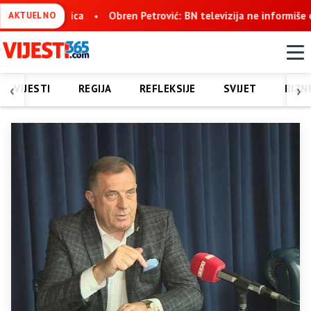
etrović: BN televizija ne informiše objektivno, već pokušava da o
AKTUELNO
‹
›
VIJESTI
REGIJA
REFLEKSIJE
SVIJET
BIZN