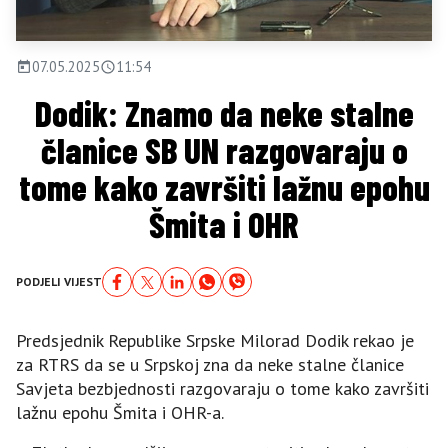
07.05.2025
11:54
Dodik: Znamo da neke stalne
članice SB UN razgovaraju o
tome kako završiti lažnu epohu
Šmita i OHR
PODJELI VIJEST
Predsjednik Republike Srpske Milorad Dodik rekao je
za RTRS da se u Srpskoj zna da neke stalne članice
Savjeta bezbjednosti razgovaraju o tome kako završiti
lažnu epohu Šmita i OHR-a.