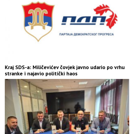
Kraj SDS-a: Miličevićev čovjek javno udario po vrhu
stranke i najavio politički haos