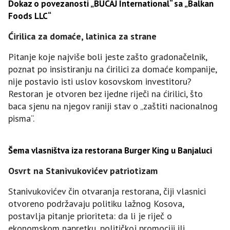
Dokaz o povezanosti „BUCAJ International“ sa „Balkan
Foods LLC“
Ćirilica za domaće, latinica za strane
Pitanje koje najviše boli jeste zašto gradonačelnik,
poznat po insistiranju na ćirilici za domaće kompanije,
nije postavio isti uslov kosovskom investitoru?
Restoran je otvoren bez ijedne riječi na ćirilici, što
baca sjenu na njegov raniji stav o „zaštiti nacionalnog
pisma“.
Šema vlasništva iza restorana Burger King u Banjaluci
Osvrt na Stanivukovićev patriotizam
Stanivukovićev čin otvaranja restorana, čiji vlasnici
otvoreno podržavaju politiku lažnog Kosova,
postavlja pitanje prioriteta: da li je riječ o
ekonomskom napretku, političkoj promociji ili