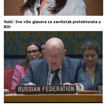
Vulić: Sve više glasova za završetak protektorata u
BiH