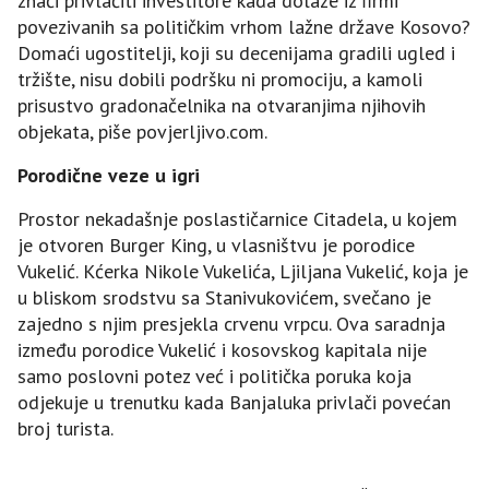
znači privlačiti investitore kada dolaze iz firmi
povezivanih sa političkim vrhom lažne države Kosovo?
Domaći ugostitelji, koji su decenijama gradili ugled i
tržište, nisu dobili podršku ni promociju, a kamoli
prisustvo gradonačelnika na otvaranjima njihovih
objekata, piše povjerljivo.com.
Porodične veze u igri
Prostor nekadašnje poslastičarnice Citadela, u kojem
je otvoren Burger King, u vlasništvu je porodice
Vukelić. Kćerka Nikole Vukelića, Ljiljana Vukelić, koja je
u bliskom srodstvu sa Stanivukovićem, svečano je
zajedno s njim presjekla crvenu vrpcu. Ova saradnja
između porodice Vukelić i kosovskog kapitala nije
samo poslovni potez već i politička poruka koja
odjekuje u trenutku kada Banjaluka privlači povećan
broj turista.