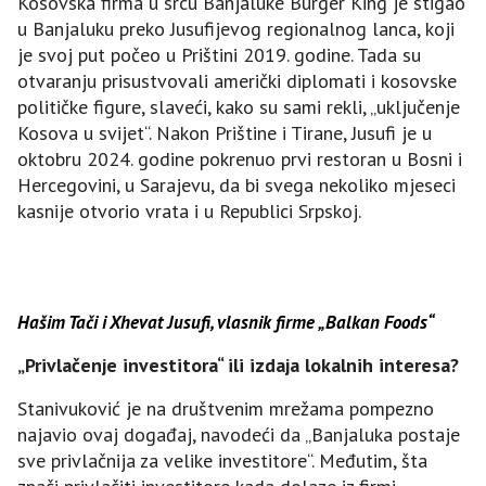
Kosovska firma u srcu Banjaluke Burger King je stigao
u Banjaluku preko Jusufijevog regionalnog lanca, koji
je svoj put počeo u Prištini 2019. godine. Tada su
otvaranju prisustvovali američki diplomati i kosovske
političke figure, slaveći, kako su sami rekli, „uključenje
Kosova u svijet“. Nakon Prištine i Tirane, Jusufi je u
oktobru 2024. godine pokrenuo prvi restoran u Bosni i
Hercegovini, u Sarajevu, da bi svega nekoliko mjeseci
kasnije otvorio vrata i u Republici Srpskoj.
Hašim Tači i Xhevat Jusufi, vlasnik firme „Balkan Foods“
„Privlačenje investitora“ ili izdaja lokalnih interesa?
Stanivuković je na društvenim mrežama pompezno
najavio ovaj događaj, navodeći da „Banjaluka postaje
sve privlačnija za velike investitore“. Međutim, šta