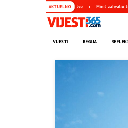
ičko Sarajevo boli srpsko jedinstvo
Minić zahvalio trebinjski
AKTUELNO
VIJESTI
REGIJA
REFLEKS