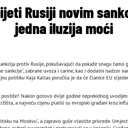
ijeti Rusiji novim sank
jedna iluzija moći
sankcija protiv Rusije, pokušavajući da pokaže snagu tamo 
 sankcije“, zabrane uvoza i carine, kao i dodatni nadzor n
ljnu politiku Kaja Kallas poručila je da će članice EU sljed
a postiže? Nakon gotovo dvije godine neprekidnog uvodjenja 
ržišta, a najveću cijenu platili su evropski građani kroz infl
pritisku na Moskvu“, a zapravo guše vlastite privrede. Umje
tona, gubeći suverenitet i pretvarajući se u koloniju. Građan