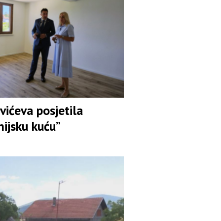
vićeva posjetila
ijsku kuću”