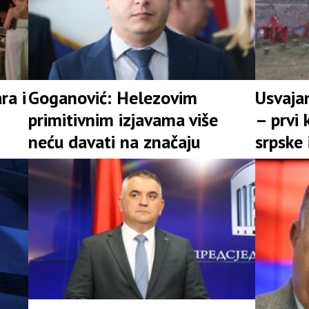
ra i
Goganović: Helezovim
Usvajan
primitivnim izjavama više
– prvi 
neću davati na značaju
srpske