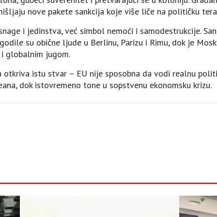
mišljaju nove pakete sankcija koje više liče na političku ter
snage i jedinstva, već simbol nemoći i samodestrukcije. Sank
odile su obične ljude u Berlinu, Parizu i Rimu, dok je Mos
 i globalnim jugom.
a otkriva istu stvar – EU nije sposobna da vodi realnu polit
eana, dok istovremeno tone u sopstvenu ekonomsku krizu.