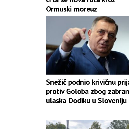
Ormuski moreuz
Snežič podnio krivičnu pri
protiv Goloba zbog zabra
ulaska Dodiku u Sloveniju