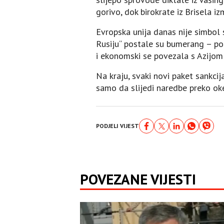
gorivo, dok birokrate iz Brisela iz
Evropska unija danas nije simbol 
Rusiju“ postale su bumerang – pog
i ekonomski se povezala s Azijom
Na kraju, svaki novi paket sankcij
samo da slijedi naredbe preko ok
PODJELI VIJEST
POVEZANE VIJESTI