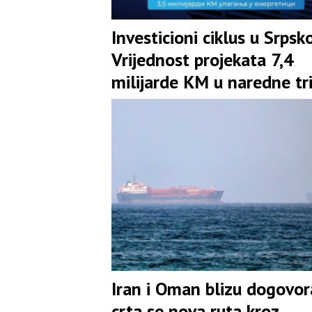
Investicioni ciklus u Srpsko
Vrijednost projekata 7,4
milijarde KM u naredne tr
godine
Iran i Oman blizu dogovo
crta se nova ruta kroz