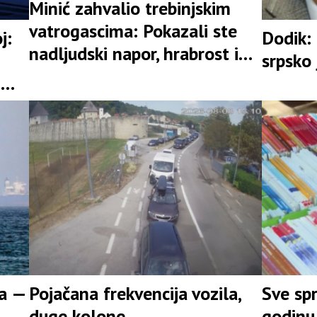
Minić zahvalio trebinjskim
vatrogascima: Pokazali ste
j:
Dodik: 
nadljudski napor, hrabrost i
srpsko 
istrajnost
i
ra —
Pojačana frekvencija vozila,
Sve sp
duge kolone
godinu