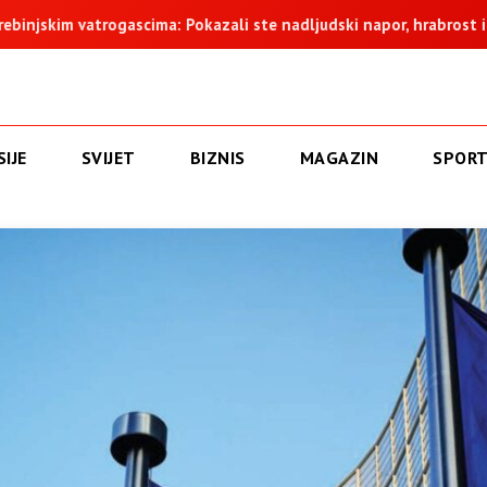
m vatrogascima: Pokazali ste nadljudski napor, hrabrost i istrajno
IJE
SVIJET
BIZNIS
MAGAZIN
SPOR