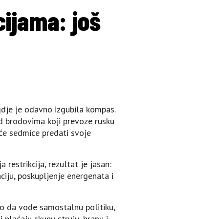
cijama: još
gdje je odavno izgubila kompas.
ad brodovima koji prevoze rusku
eće sedmice predati svoje
restrikcija, rezultat je jasan:
aciju, poskupljenje energenata i
sto da vode samostalnu politiku,
i plaćaju skupu struju, hranu i