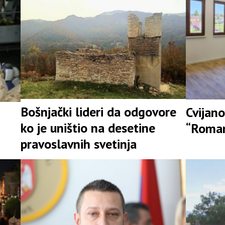
Bošnjački lideri da odgovore
Cvijano
ko je uništio na desetine
“Roman
pravoslavnih svetinja