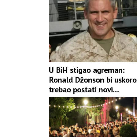
U BiH stigao agreman:
Ronald Džonson bi uskoro
trebao postati novi
ambasador SAD u BiH