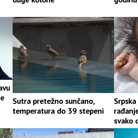
javu
ne
Sutra pretežno sunčano,
Srpska
temperatura do 39 stepeni
rađanje
svako d