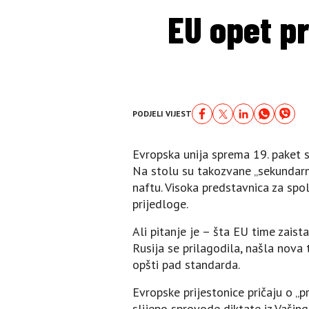
EU opet pr
PODJELI VIJEST
Evropska unija sprema 19. paket 
Na stolu su takozvane „sekundarne
naftu. Visoka predstavnica za spo
prijedloge.
Ali pitanje je – šta EU time zaist
Rusija se prilagodila, našla nova t
opšti pad standarda.
Evropske prijestonice pričaju o „
slijepo sprovode diktate iz Vašing