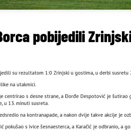
Borca pobijedili Zrinjsk
dili su rezultatom 1:0 Zrinjski u gostima, u derbi susretu 2
like na utakmici.
je centrirao s desne strane, a Đorđe Despotović je šutirao
, u 13. minuti susreta.
sredio na kontranapade, a nakon dvije takve akcije je ozbi
vić pokušao s ivice šesnaesterca, a Karačić je odbranio, a go