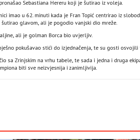
pronašao Sebastiana Hereru koji je šutirao iz voleja.
mici imao u 62. minuti kada je Fran Topić centrirao iz slob
 šutirao glavom, ali je pogodio vanjski dio mreže.
ljine, ali je golman Borca bio uvjerljiv.
pješno pokušavao stići do izjednačenja, te su gosti osvojili 
o sa Zrinjskim na vrhu tabele, te sada i jedna i druga eki
mpiona biti sve neizvjesnija i zanimljivija.