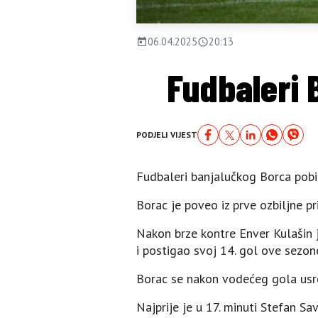
06.04.2025
20:13
Fudbaleri 
PODJELI VIJEST
Fudbaleri banjalučkog Borca pobije
Borac je poveo iz prve ozbiljne pri
Nakon brze kontre Enver Kulašin 
i postigao svoj 14. gol ove sezone
Borac se nakon vodećeg gola usred
Najprije je u 17. minuti Stefan Sa