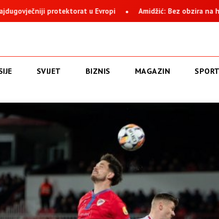
ć: Bez obzira na histeriju i nervozu, Suljagić i institucija na čijem
IJE
SVIJET
BIZNIS
MAGAZIN
SPOR