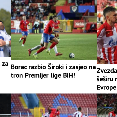
 za
Borac razbio Široki i zasjeo na
Zvezda
tron Premijer lige BiH!
šeširu 
Evrope