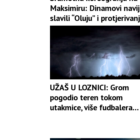
Maksimiru: Dinamovi navij
slavili “Oluju” i protjerivan
Srba uz stihove Tompsona
UŽAŠ U LOZNICI: Grom
pogodio teren tokom
utakmice, više fudbalera
povrijeđeno, jednog
reanimirali!