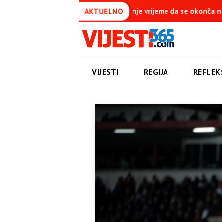
eme da se okonča najdugovječniji protektorat u Evropi
Amidži
AKTUELNO
VIJESTI
REGIJA
REFLEKS