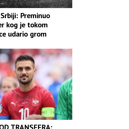
Srbiji: Preminuo
er kog je tokom
ce udario grom
 OD TRANSFERA: