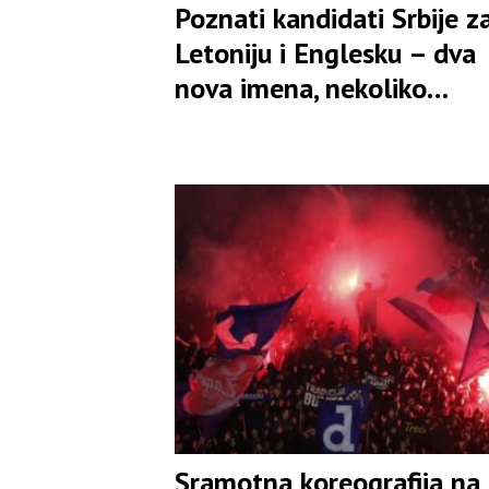
Poznati kandidati Srbije z
Letoniju i Englesku – dva
nova imena, nekoliko
povratnika
Sramotna koreografija na