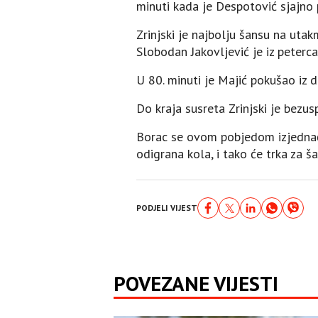
minuti kada je Despotović sjajno 
Zrinjski je najbolju šansu na utak
Slobodan Јakovljević je iz peterca
U 80. minuti je Majić pokušao iz da
Do kraja susreta Zrinjski je bezus
Borac se ovom pobjedom izjednači
odigrana kola, i tako će trka za ša
PODJELI VIJEST
POVEZANE VIJESTI