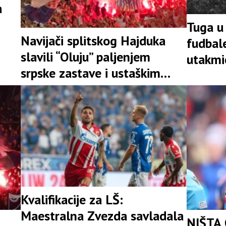
a
Tuga u 
Navijači splitskog Hajduka
fudbal
slavili “Oluju” paljenjem
utakmi
srpske zastave i ustaškim
pokličima
Kvalifikacije za LŠ:
Maestralna Zvezda savladala
NIŠTA