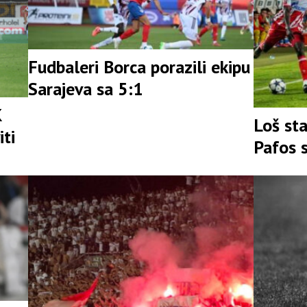
Fudbaleri Borca porazili ekipu
Sarajeva sa 5:1
K
Loš sta
iti
Pafos 