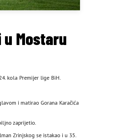
i u Mostaru
4. kola Premijer lige BiH.
 glavom i matirao Gorana Karačića
ljno zaprijetio.
lman Zrinjskog se istakao i u 35.