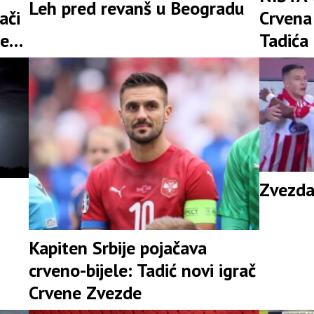
Leh pred revanš u Beogradu
ači
Crvena
je
Tadića 
pregov
Zvezda
Kapiten Srbije pojačava
crveno-bijele: Tadić novi igrač
Crvene Zvezde