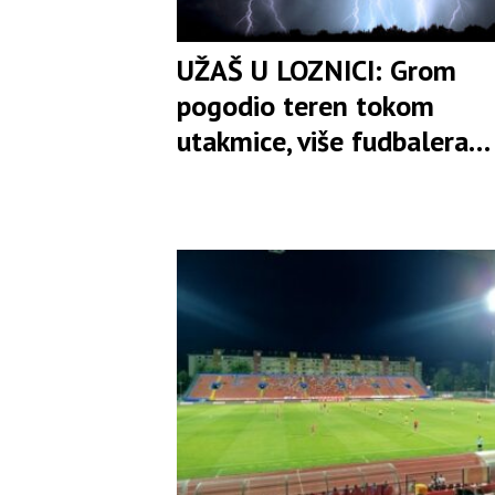
UŽAŠ U LOZNICI: Grom
pogodio teren tokom
utakmice, više fudbalera
povrijeđeno, jednog
reanimirali!