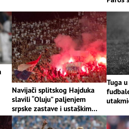
a
Tuga u 
Navijači splitskog Hajduka
fudbal
slavili “Oluju” paljenjem
utakmi
srpske zastave i ustaškim
pokličima