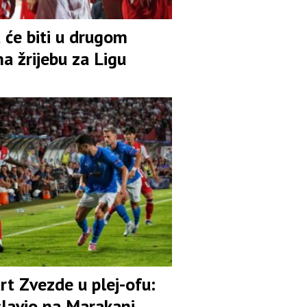
 će biti u drugom
na žrijebu za Ligu
rt Zvezde u plej-ofu:
slavio na Marakani