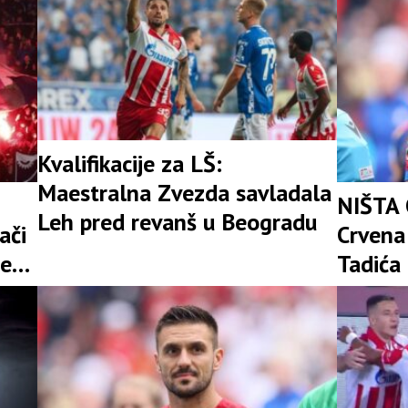
Kvalifikacije za LŠ:
Maestralna Zvezda savladala
NIŠTA
Leh pred revanš u Beogradu
ači
Crvena
je
Tadića 
pregov