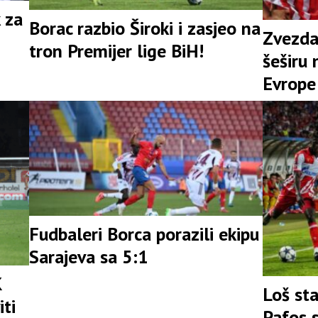
 za
Borac razbio Široki i zasjeo na
Zvezda
tron Premijer lige BiH!
šeširu 
Evrope
Fudbaleri Borca porazili ekipu
Sarajeva sa 5:1
K
Loš sta
iti
Pafos 