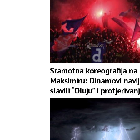
Sramotna koreografija na
Maksimiru: Dinamovi navij
slavili “Oluju” i protjerivan
Srba uz stihove Tompsona