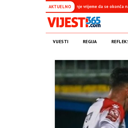
me da se okonča najdugovječniji protektorat u Evropi
Amidžić
AKTUELNO
VIJESTI
REGIJA
REFLEKS