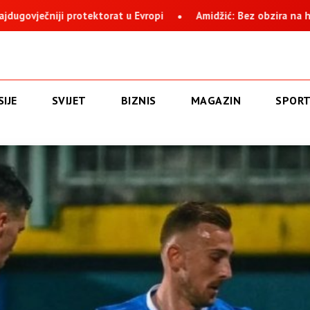
: Bez obzira na histeriju i nervozu, Suljagić i institucija na čijem 
IJE
SVIJET
BIZNIS
MAGAZIN
SPOR