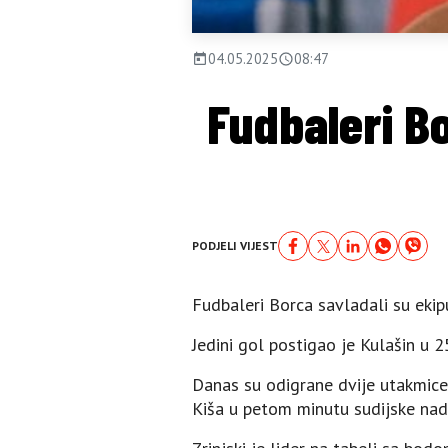
04.05.2025
08:47
Fudbaleri Bo
PODJELI VIJEST
Fudbaleri Borca savladali su ekipu
Јedini gol postigao je Kulašin u 25
Danas su odigrane dvije utakmice.
Kiša u petom minutu sudijske nad