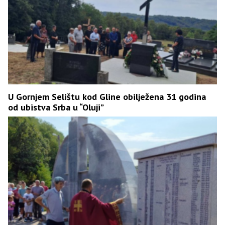
U Gornjem Selištu kod Gline obilježena 31 godina
od ubistva Srba u “Oluji”