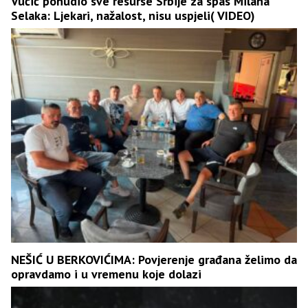
Vučić ponudio sve resurse Srbije za spas Milana
Selaka: Ljekari, nažalost, nisu uspjeli( VIDEO)
NEŠIĆ U BERKOVIĆIMA: Povjerenje građana želimo da
opravdamo i u vremenu koje dolazi