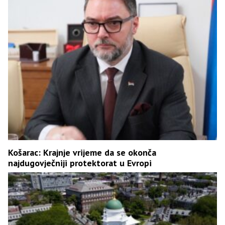
Košarac: Krajnje vrijeme da se okonča
najdugovječniji protektorat u Evropi