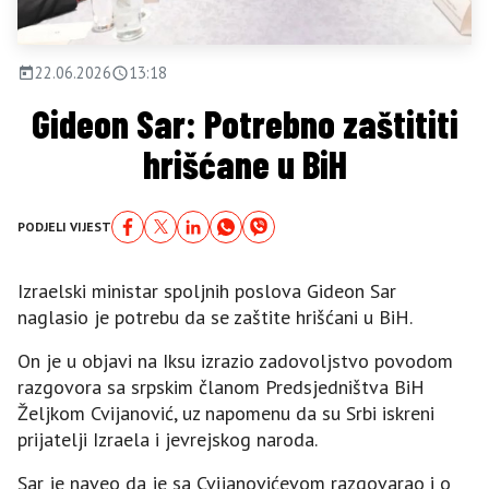
22.06.2026
13:18
Gideon Sar: Potrebno zaštititi
hrišćane u BiH
PODJELI VIJEST
Izraelski ministar spoljnih poslova Gideon Sar
naglasio je potrebu da se zaštite hrišćani u BiH.
On je u objavi na Iksu izrazio zadovoljstvo povodom
razgovora sa srpskim članom Predsjedništva BiH
Željkom Cvijanović, uz napomenu da su Srbi iskreni
prijatelji Izraela i jevrejskog naroda.
Sar je naveo da je sa Cvijanovićevom razgovarao i o