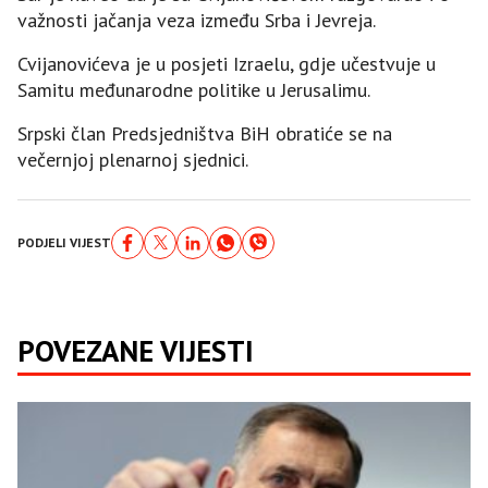
važnosti jačanja veza između Srba i Јevreja.
Cvijanovićeva je u posjeti Izraelu, gdje učestvuje u
Samitu međunarodne politike u Јerusalimu.
Srpski član Predsjedništva BiH obratiće se na
večernjoj plenarnoj sjednici.
PODJELI VIJEST
POVEZANE VIJESTI