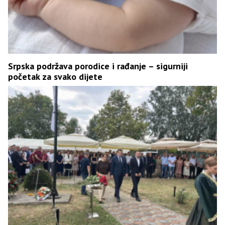
Srpska podržava porodice i rađanje – sigurniji
početak za svako dijete