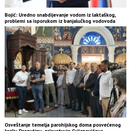
Bojić: Uredno snabdijevanje vodom iz laktaškog,
problemi sa isporukom iz banjalučkog vodovoda
Osveštanje temelja parohijskog doma posvećenog
kralju Dragutinu, prisustvuje Cvijanovićeva