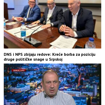
DNS i NPS zbijaju redove: Kreće borba za poziciju
druge političke snage u Srpskoj