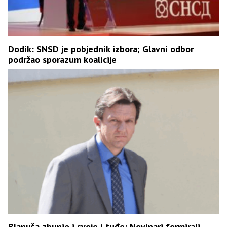
Dodik: SNSD je pobjednik izbora; Glavni odbor
podržao sporazum koalicije
Blanuša zbunio i svoje i tuđe: Novinari formirali