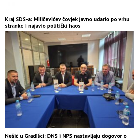
Kraj SDS-a: Miličevićev čovjek javno udario po vrhu
stranke i najavio politički haos
Nešić u Gradišci: DNS i NPS nastavljaju dogovor o