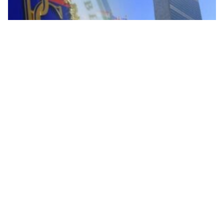
Upravljanje nametnutim odlukama bez ikakvog
nadzora