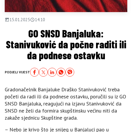
15.01.2025
14:10
GO SNSD Banjaluka:
Stanivuković da počne raditi ili
da podnese ostavku
PODJELI VIJEST
Gradonačelnik Banjaluke Draško Stanivuković treba
početi da radi ili da podnese ostavku, poručili su iz GO
SNSD Banjaluka, reagujući na izjavu Stanivuković da
SNSD ne želi da formira skupštinsku većinu niti da
zakaže sjednicu Skupštine grada.
– Nebo je krivo što je snijeg u Banjaluci pao u