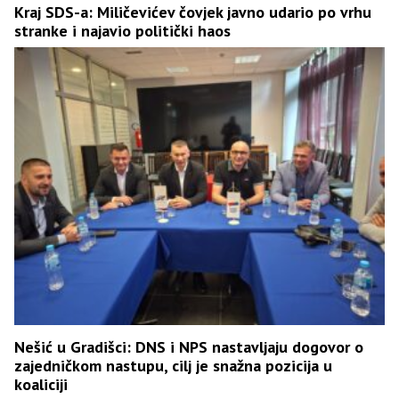
Kraj SDS-a: Miličevićev čovjek javno udario po vrhu
stranke i najavio politički haos
Nešić u Gradišci: DNS i NPS nastavljaju dogovor o
zajedničkom nastupu, cilj je snažna pozicija u
koaliciji