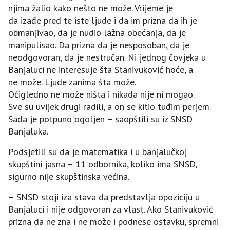
njima žalio kako nešto ne može. Vrijeme je
da izađe pred te iste ljude i da im prizna da ih je
obmanjivao, da je nudio lažna obećanja, da je
manipulisao. Da prizna da je nesposoban, da je
neodgovoran, da je nestručan. Ni jednog čovjeka u
Banjaluci ne interesuje šta Stanivuković hoće, a
ne može. Ljude zanima šta može.
Očigledno ne može ništa i nikada nije ni mogao.
Sve su uvijek drugi radili, a on se kitio tuđim perjem.
Sada je potpuno ogoljen – saopštili su iz SNSD
Banjaluka.
Podsjetili su da je matematika i u banjalučkoj
skupštini jasna – 11 odbornika, koliko ima SNSD,
sigurno nije skupštinska većina.
– SNSD stoji iza stava da predstavlja opoziciju u
Banjaluci i nije odgovoran za vlast. Ako Stanivuković
prizna da ne zna i ne može i podnese ostavku, spremni