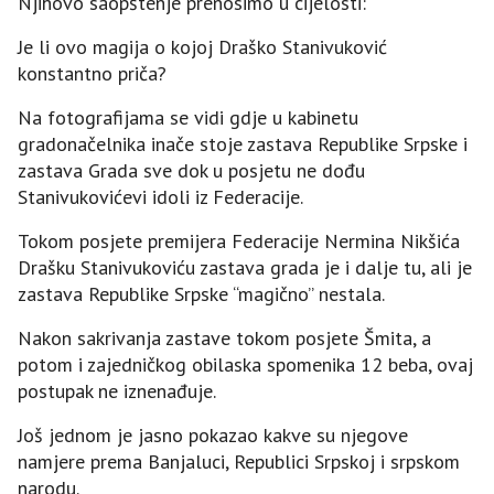
Njihovo saopštenje prenosimo u cijelosti:
Јe li ovo magija o kojoj Draško Stanivuković
konstantno priča?
Na fotografijama se vidi gd‌je u kabinetu
gradonačelnika inače stoje zastava Republike Srpske i
zastava Grada sve dok u posjetu ne dođu
Stanivukovićevi idoli iz Federacije.
Tokom posjete premijera Federacije Nermina Nikšića
Drašku Stanivukoviću zastava grada je i dalje tu, ali je
zastava Republike Srpske “magično” nestala.
Nakon sakrivanja zastave tokom posjete Šmita, a
potom i zajedničkog obilaska spomenika 12 beba, ovaj
postupak ne iznenađuje.
Јoš jednom je jasno pokazao kakve su njegove
namjere prema Banjaluci, Republici Srpskoj i srpskom
narodu.