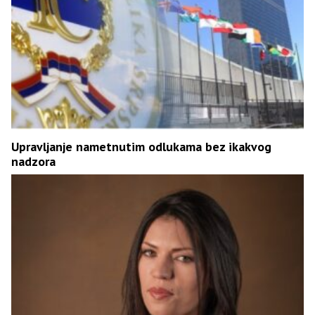
Upravljanje nametnutim odlukama bez ikakvog
nadzora