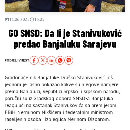
11.06.2025
13:05
GO SNSD: Da li je Stanivuković
predao Banjaluku Sarajevu
PODJELI VIJEST
Gradonačelnik Banjaluke Draško Stanivuković još
jednom je jasno pokazao kakve su njegove namjere
prema Banjaluci, Republici Srpskoj i srpskom narodu,
poručili su iz Gradskog odbora SNSD-a Banjaluka
reagujući na sastanak Stanivukovića sa premijerom
FBiH Nerminom Nikšićem i federalnim ministrom
raseljenih osoba i izbjeglica Nerinom Dizdarom.