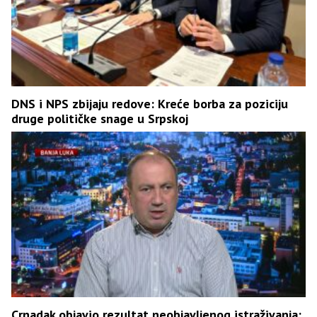
DNS i NPS zbijaju redove: Kreće borba za poziciju
druge političke snage u Srpskoj
Crnadak objavio rezultat neobjavljenog istraživanja: