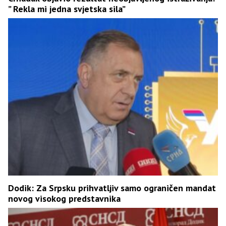
” Rekla mi jedna svjetska sila”
Dodik: Za Srpsku prihvatljiv samo ograničen mandat
novog visokog predstavnika