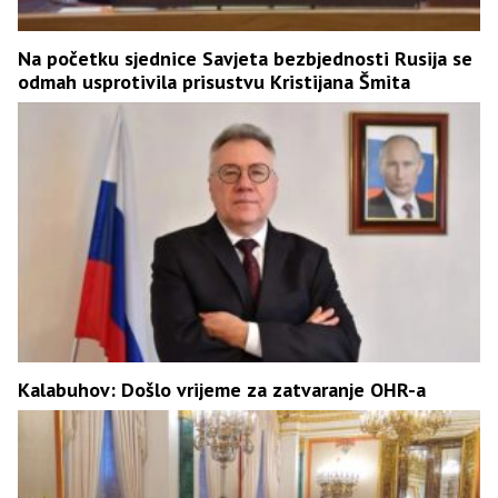
Na početku sjednice Savjeta bezbjednosti Rusija se
odmah usprotivila prisustvu Kristijana Šmita
Kalabuhov: Došlo vrijeme za zatvaranje OHR-a