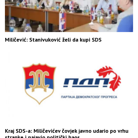
Miličević: Stanivuković želi da kupi SDS
Kraj SDS-a: Miličevićev čovjek javno udario po vrhu
stranke i najavio politički haos