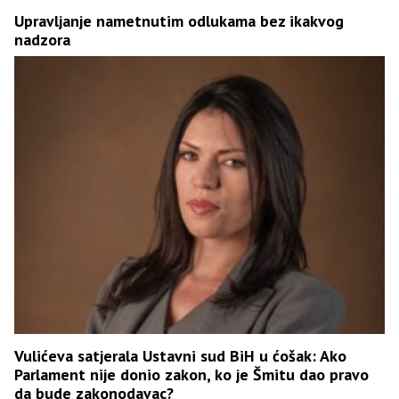
Upravljanje nametnutim odlukama bez ikakvog
nadzora
Vulićeva satjerala Ustavni sud BiH u ćošak: Ako
Parlament nije donio zakon, ko je Šmitu dao pravo
da bude zakonodavac?