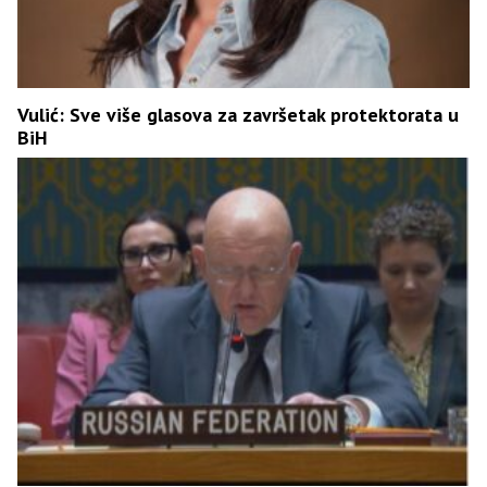
Vulić: Sve više glasova za završetak protektorata u
BiH