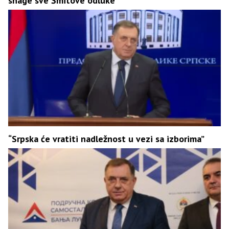
snage sve Šmitove odluke
“Srpska će vratiti nadležnost u vezi sa izborima”