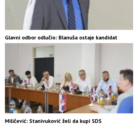
Glavni odbor odlučio: Blanuša ostaje kandidat
Miličević: Stanivuković želi da kupi SDS