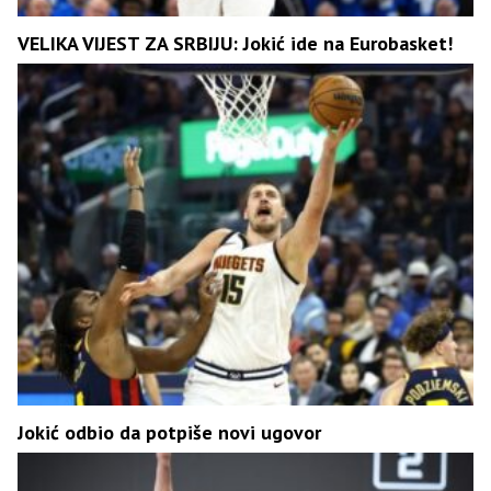
VELIKA VIJEST ZA SRBIJU: Jokić ide na Eurobasket!
Јokić odbio da potpiše novi ugovor