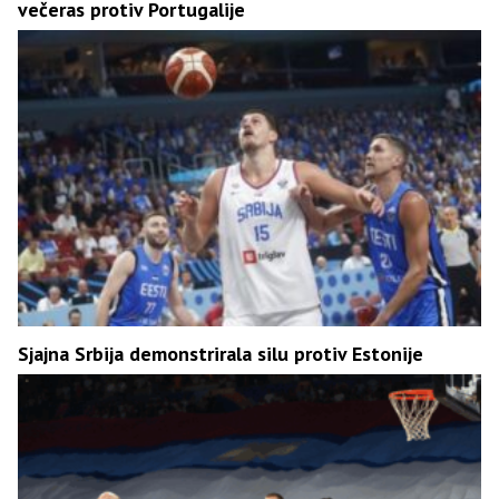
večeras protiv Portugalije
Sjajna Srbija demonstrirala silu protiv Estonije