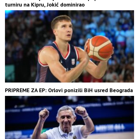
turniru na Kipru, Јokić dominirao
PRIPREME ZA EP: Orlovi ponizili BiH usred Beograda