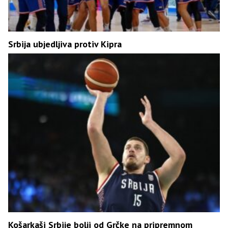
Srbija ubjedljiva protiv Kipra
Košarkaši Srbije bolji od Grčke na pripremnom