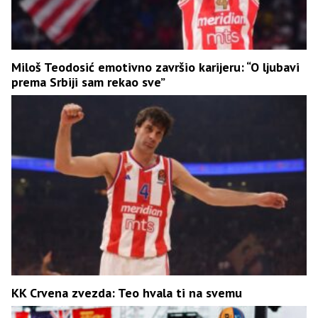
Miloš Teodosić emotivno završio karijeru: “O ljubavi
prema Srbiji sam rekao sve”
KK Crvena zvezda: Teo hvala ti na svemu