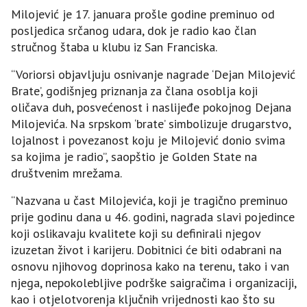
Milojević je 17. januara prošle godine preminuo od
posljedica srčanog udara, dok je radio kao član
stručnog štaba u klubu iz San Franciska.
“Voriorsi objavljuju osnivanje nagrade ‘Dejan Milojević
Brate’, godišnjeg priznanja za člana osoblja koji
oličava duh, posvećenost i naslijeđe pokojnog Dejana
Milojevića. Na srpskom ‘brate’ simbolizuje drugarstvo,
lojalnost i povezanost koju je Milojević donio svima
sa kojima je radio”, saopštio je Golden State na
društvenim mrežama.
“Nazvana u čast Milojevića, koji je tragično preminuo
prije godinu dana u 46. godini, nagrada slavi pojedince
koji oslikavaju kvalitete koji su definirali njegov
izuzetan život i karijeru. Dobitnici će biti odabrani na
osnovu njihovog doprinosa kako na terenu, tako i van
njega, nepokolebljive podrške saigračima i organizaciji,
kao i otjelotvorenja ključnih vrijednosti kao što su