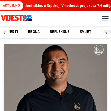
: Vrijednost projekata 7,4 milijarde KM u naredne tri godine
Go
AKTUELNO
‹
›
VIJESTI
REGIJA
REFLEKSIJE
SVIJET
BIZN