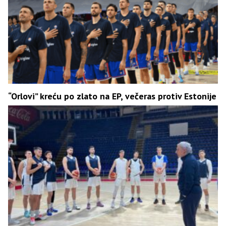
“Orlovi” kreću po zlato na EP, večeras protiv Estonije