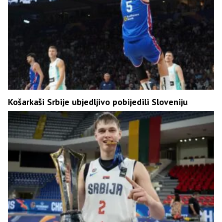
Košarkaši Srbije ubjedljivo pobijedili Sloveniju