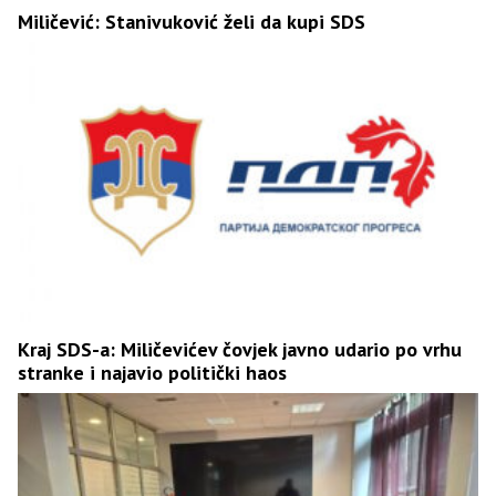
Miličević: Stanivuković želi da kupi SDS
Kraj SDS-a: Miličevićev čovjek javno udario po vrhu
stranke i najavio politički haos