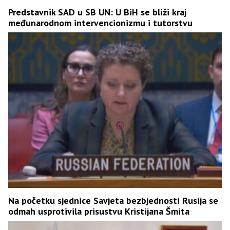
Predstavnik SAD u SB UN: U BiH se bliži kraj
međunarodnom intervencionizmu i tutorstvu
Na početku sjednice Savjeta bezbjednosti Rusija se
odmah usprotivila prisustvu Kristijana Šmita