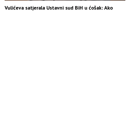
Vulićeva satjerala Ustavni sud BiH u ćošak: Ako
Parlament nije donio zakon, ko je Šmitu dao pravo
da bude zakonodavac?
Vulićeva kao parni valjak pregazila Ćudićevu i
Karamehić Abazović: „Ja u ropstvo neću, a vas
uskoro neće ni biti”