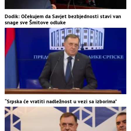
Dodik: Očekujem da Savjet bezbjednosti stavi van
snage sve Šmitove odluke
“Srpska će vratiti nadležnost u vezi sa izborima”