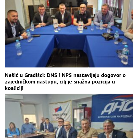
Nešić u Gradišci: DNS i NPS nastavljaju dogovor o
zajedničkom nastupu, cilj je snažna pozicija u
koaliciji