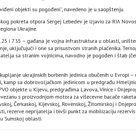
dviđeni objekti su pogođeni”, navedeno je u saopštenju.
skog pokreta otpora Sergej Lebedev je izjavio za RIA Novos
regiona Ukrajine.
2.25 i 7.35 – gađana je vojna infrastruktura u oblasti, uništ
e, uključujući i one sa prisustvom stranih plaćenika. Terno
atelja sa stranim vojnicima, navodno je pogođen i štab (če
okupljanje ukrajinskih borbenih jedinica obučenih u Еvropi 
asti, kamp sa dobrovoljačkom jedinicom u predgrađu Hmeljn
 PVO objekte u Kijevu, predgrađima Lavova, Vinice i Dnjepro
ovezanu s proizvodnjom motora za višecevne bacače raketa u
skoj, Čerkaskoj, Kijevskoj, Rovenskoj, Žitomirskoj i Dnjepr
i, rezerve neprijatelja i bivši punkt za mobilizaciju rezervi
 u Sumskoj oblasti.