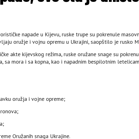
rorističke napade u Kijevu, ruske trupe su pokrenule masovn
ljaju oružje i vojnu opremu u Ukrajini, saopštilo je rusko M
tičke akte kijevskog režima, ruske oružane snage su pokren
sa mora i sa kopna, kao i napadnim bespilotnim letelicama”
ravku oružja i vojne opreme;
dronova;
a;
preme Oružanih snaga Ukrajine.