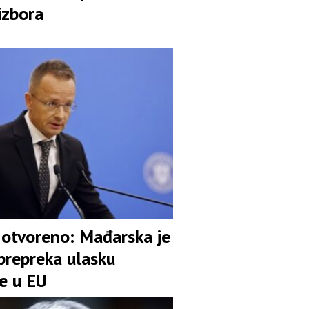
izbora
o otvoreno: Mađarska je
prepreka ulasku
ne u EU