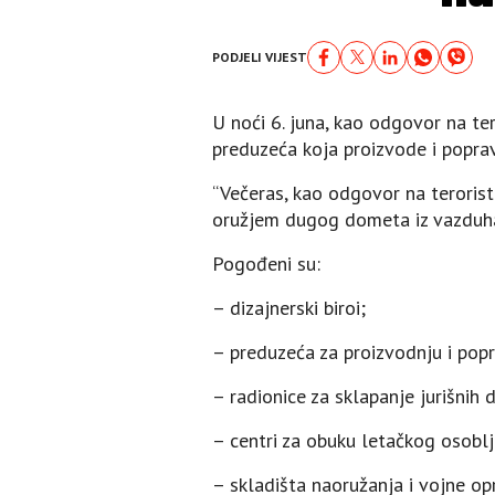
PODJELI VIJEST
U noći 6. juna, kao odgovor na te
preduzeća koja proizvode i poprav
“Večeras, kao odgovor na teroris
oružjem dugog dometa iz vazduha, 
Pogođeni su:
– dizajnerski biroi;
– preduzeća za proizvodnju i pop
– radionice za sklapanje jurišnih 
– centri za obuku letačkog osoblj
– skladišta naoružanja i vojne o