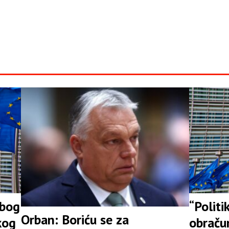
zbog
“Politi
Orban: Boriću se za
kog
obraču