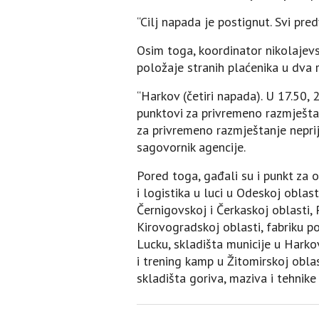
“Cilj napada je postignut. Svi pre
Osim toga, koordinator nikolajev
položaje stranih plaćenika u dva 
“Harkov (četiri napada). U 17.50, 
punktovi za privremeno razmještanj
za privremeno razmještanje neprij
sagovornik agencije.
Pored toga, gađali su i punkt za 
i logistika u luci u Odeskoj obl
Černigovskoj i Čerkaskoj oblasti,
Kirovogradskoj oblasti, fabriku p
Lucku, skladišta municije u Harkov
i trening kamp u Žitomirskoj oblast
skladišta goriva, maziva i tehnike