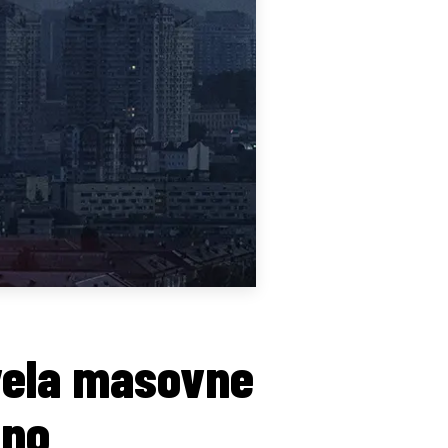
zvela masovne
eno