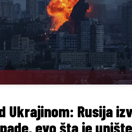
d Ukrajinom: Rusija i
pade, evo šta je uništ