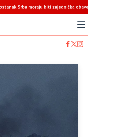
rba moraju biti zajednička obaveza
T