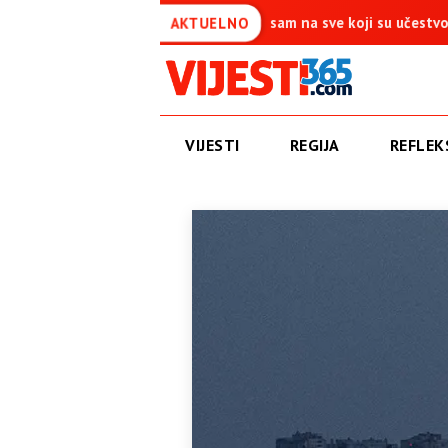
a je simbol pobjede – Ponosan sam na sve koji su učestvovali u ovo
AKTUELNO
VIJESTI
REGIJA
REFLEKS