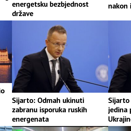
energetsku bezbjednost
nakon 
države
io
Sijarto: Odmah ukinuti
Sijart
zabranu isporuka ruskih
jedina 
energenata
Ukraji