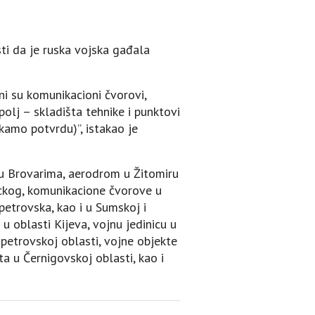
ti da je ruska vojska gađala
eni su komunikacioni čvorovi,
polj – skladišta tehnike i punktovi
kamo potvrdu)”, istakao je
– u Brovarima, aerodrom u Žitomiru
ickog, komunikacione čvorove u
petrovska, kao i u Sumskoj i
 oblasti Kijeva, vojnu jedinicu u
opetrovskoj oblasti, vojne objekte
sta u Černigovskoj oblasti, kao i