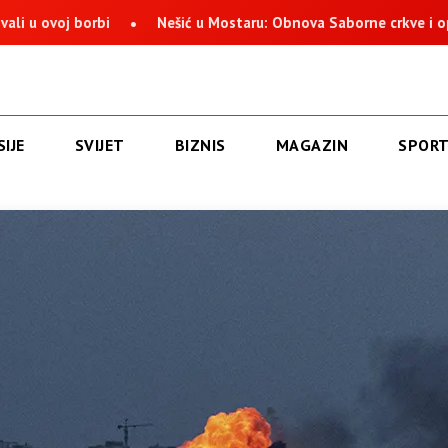
j borbi
Nešić u Mostaru: Obnova Saborne crkve i opstanak S
IJE
SVIJET
BIZNIS
MAGAZIN
SPOR