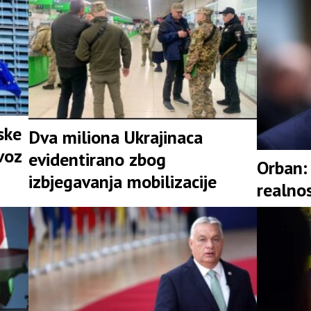
ske
Dva miliona Ukrajinaca
voz
evidentirano zbog
Orban: 
izbjegavanja mobilizacije
realno