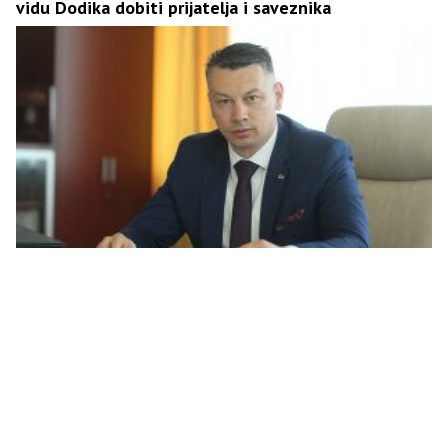
vidu Dodika dobiti prijatelja i saveznika
Nešić: ”Oluja” je najveće etničko čišćenje i opomena
Srbima