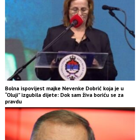
Bolna ispovijest majke Nevenke Dobrić koja je u
“Oluji” izgubila dijete: Dok sam živa boriću se za
pravdu