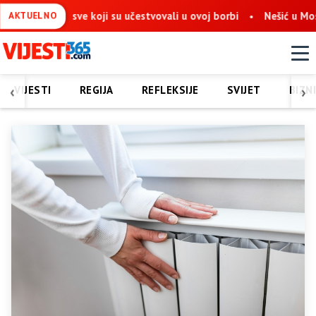
a sve koji su učestvovali u ovoj borbi
Nešić u Mostaru: Obnov
AKTUELNO
‹
›
VIJESTI
REGIJA
REFLEKSIJE
SVIJET
BIZN