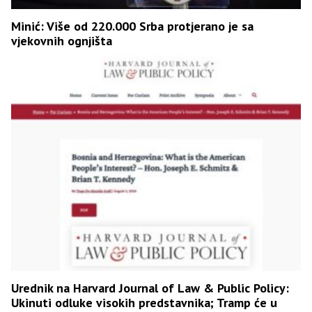
Minić: Više od 220.000 Srba protjerano je sa
vjekovnih ognjišta
Urednik na Harvard Journal of Law & Public Policy:
Ukinuti odluke visokih predstavnika; Tramp će u