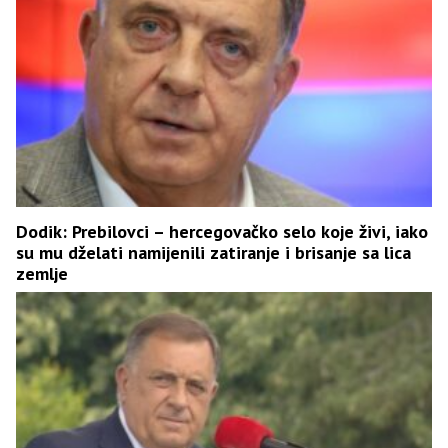
Dodik: Prebilovci – hercegovačko selo koje živi, iako
su mu dželati namijenili zatiranje i brisanje sa lica
zemlje