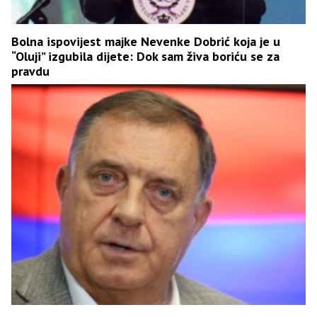
Bolna ispovijest majke Nevenke Dobrić koja je u
“Oluji” izgubila dijete: Dok sam živa boriću se za
pravdu