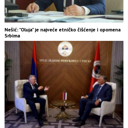
Nešić: ”Oluja” je najveće etničko čišćenje i opomena
Srbima