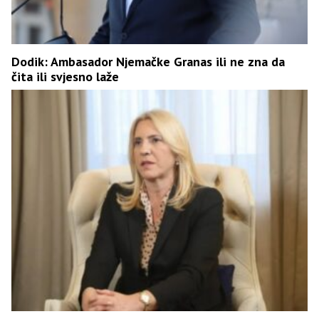
Dodik: Ambasador Njemačke Granas ili ne zna da
čita ili svjesno laže