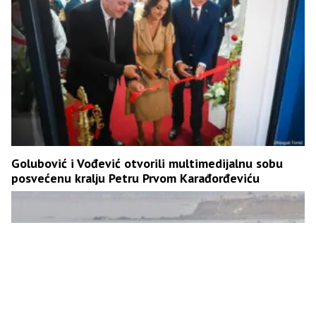
Golubović i Vođević otvorili multimedijalnu sobu
posvećenu kralju Petru Prvom Karađorđeviću