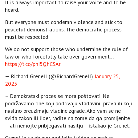
It is always important to raise your voice and to be
heard.
But everyone must condemn violence and stick to
peaceful demonstrations. The democratic process
must be respected.
We do not support those who undermine the rule of
law or who forcefully take over government…
https://t.co/phI5QhCSAr
— Richard Grenell (@RichardGrenell)
January 25,
2025
– Demokratski proces se mora poštovati. Ne
podržavamo one koji podrivaju vladavinu prava ili koji
nasilno preuzimaju vladine zgrade. Ako vam se ne
sviđa zakon ili lider, radite na tome da ga promijenite
– ali nemojte pribjegavati nasilju – istakao je Grenel.
Grenel je uz objavu podijelio i video-snimak sa