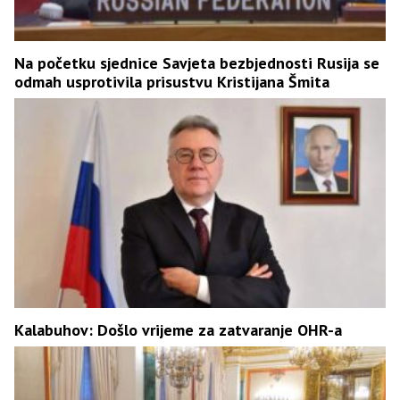
Na početku sjednice Savjeta bezbjednosti Rusija se
odmah usprotivila prisustvu Kristijana Šmita
Kalabuhov: Došlo vrijeme za zatvaranje OHR-a