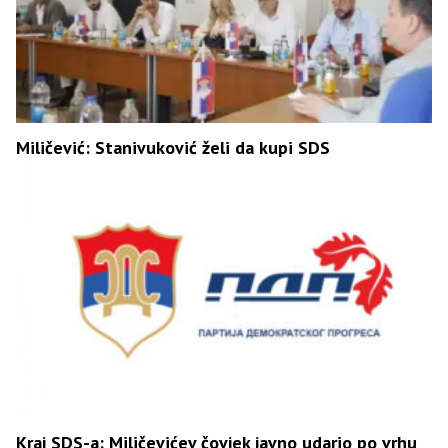
Miličević: Stanivuković želi da kupi SDS
Kraj SDS-a: Miličevićev čovjek javno udario po vrhu