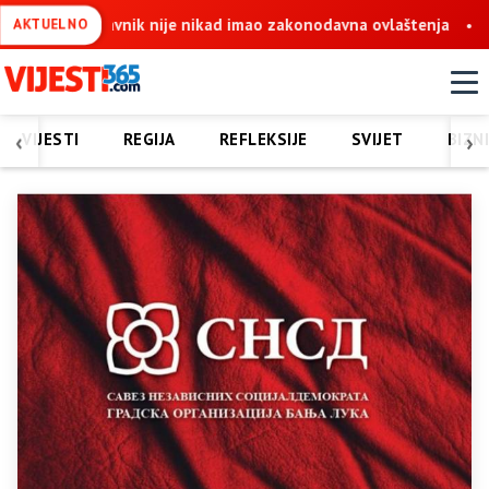
 zakonodavna ovlaštenja
Košarac: Krajnje vrijeme da se okonča
AKTUELNO
‹
›
VIJESTI
REGIJA
REFLEKSIJE
SVIJET
BIZN