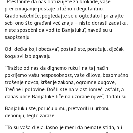
“Prestanite da nas optužujete za blokade, vaše
prenemaganje postaje otužno i degutantno.
Gradonačelniče, pogledajte se u ogledalo i priznajte
sebi ono što građani već znaju – niste dorasli zadatku,
niste sposobni da vodite Banjaluku“, naveli su u
saopštenju.
Od “dečka koji obećava”, postali ste, poručuju, dječak
koga svi izbjegavaju.
“Tražite od nas da dignemo ruku i na taj način
pokrijemo vašu nesposobnost, vaše dilove, besomučno
trošenje novca, kršenje zakona, ogromne dugove,
Trećine i polovine. Došli ste na vlast lomeći asfalt, a
danas ulice Banjaluke liče na uzorane njive“, dodali su.
Banjaluku ste, poručuju mu, pretvorili u urbanu
deponiju, leglo zaraze.
“To su vaša djela. Jasno je meni da nemate stida, ali