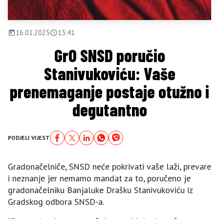
16.01.2025
13:41
GrO SNSD poručio
Stanivukoviću: Vaše
prenemaganje postaje otužno i
degutantno
PODJELI VIJEST
Gradonačelniče, SNSD neće pokrivati vaše laži, prevare
i neznanje jer nemamo mandat za to, poručeno je
gradonačelniku Banjaluke Drašku Stanivukoviću iz
Gradskog odbora SNSD-a.