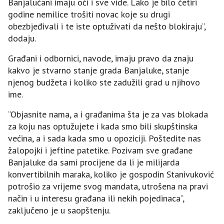
Banjalučani imaju oči i sve vide. Lako je bilo četiri
godine nemilice trošiti novac koje su drugi
obezbjeđivali i te iste optuživati da nešto blokiraju“,
dodaju.
Građani i odbornici, navode, imaju pravo da znaju
kakvo je stvarno stanje grada Banjaluke, stanje
njenog budžeta i koliko ste zadužili grad u njihovo
ime.
“Objasnite nama, a i građanima šta je za vas blokada
za koju nas optužujete i kada smo bili skupštinska
većina, a i sada kada smo u opoziciji. Poštedite nas
žalopojki i jeftine patetike. Pozivam sve građane
Banjaluke da sami procijene da li je milijarda
konvertibilnih maraka, koliko je gospodin Stanivuković
potrošio za vrijeme svog mandata, utrošena na pravi
način i u interesu građana ili nekih pojedinaca“,
zaključeno je u saopštenju.