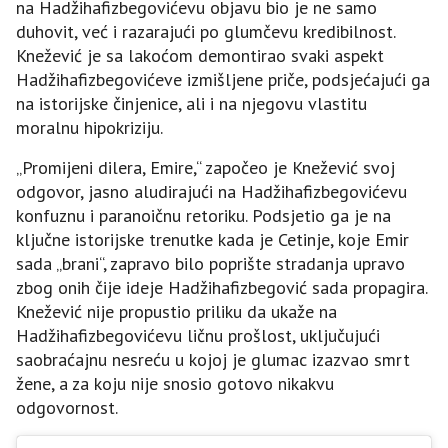
na Hadžihafizbegovićevu objavu bio je ne samo
duhovit, već i razarajući po glumčevu kredibilnost.
Knežević je sa lakoćom demontirao svaki aspekt
Hadžihafizbegovićeve izmišljene priče, podsjećajući ga
na istorijske činjenice, ali i na njegovu vlastitu
moralnu hipokriziju.
„Promijeni dilera, Emire,“ započeo je Knežević svoj
odgovor, jasno aludirajući na Hadžihafizbegovićevu
konfuznu i paranoičnu retoriku. Podsjetio ga je na
ključne istorijske trenutke kada je Cetinje, koje Emir
sada „brani“, zapravo bilo poprište stradanja upravo
zbog onih čije ideje Hadžihafizbegović sada propagira.
Knežević nije propustio priliku da ukaže na
Hadžihafizbegovićevu ličnu prošlost, uključujući
saobraćajnu nesreću u kojoj je glumac izazvao smrt
žene, a za koju nije snosio gotovo nikakvu
odgovornost.