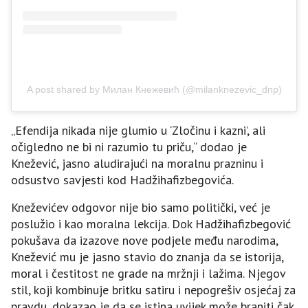
A post shared by Милан Кнежевић (@milanknezevic_dnp)
„Efendija nikada nije glumio u ‘Zločinu i kazni’, ali
očigledno ne bi ni razumio tu priču,“ dodao je
Knežević, jasno aludirajući na moralnu prazninu i
odsustvo savjesti kod Hadžihafizbegovića.
Kneževićev odgovor nije bio samo politički, već je
poslužio i kao moralna lekcija. Dok Hadžihafizbegović
pokušava da izazove nove podjele među narodima,
Knežević mu je jasno stavio do znanja da se istorija,
moral i čestitost ne grade na mržnji i lažima. Njegov
stil, koji kombinuje britku satiru i nepogrešiv osjećaj za
pravdu, dokazao je da se istina uvijek može braniti čak