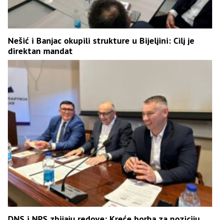
Nešić i Banjac okupili strukture u Bijeljini: Cilj je
direktan mandat
DNS i NPS zbijaju redove: Kreće borba za poziciju