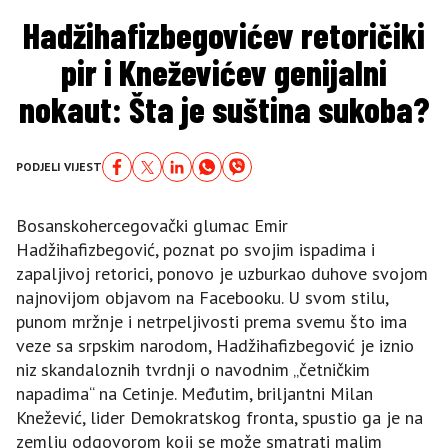
Hadžihafizbegovićev retoričiki
pir i Kneževićev genijalni
nokaut: Šta je suština sukoba?
PODJELI VIJEST
Bosanskohercegovački glumac Emir
Hadžihafizbegović, poznat po svojim ispadima i
zapaljivoj retorici, ponovo je uzburkao duhove svojom
najnovijom objavom na Facebooku. U svom stilu,
punom mržnje i netrpeljivosti prema svemu što ima
veze sa srpskim narodom, Hadžihafizbegović je iznio
niz skandaloznih tvrdnji o navodnim „četničkim
napadima“ na Cetinje. Međutim, briljantni Milan
Knežević, lider Demokratskog fronta, spustio ga je na
zemlju odgovorom koji se može smatrati malim