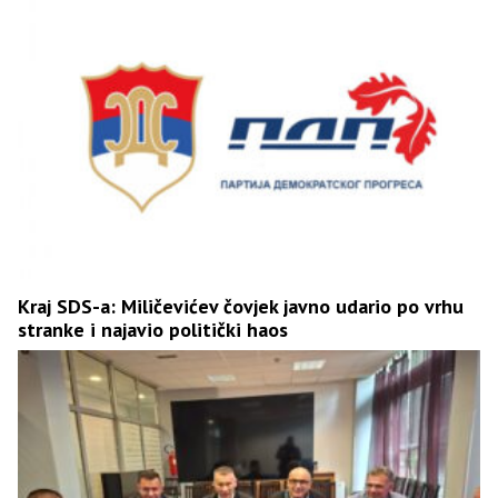
Kraj SDS-a: Miličevićev čovjek javno udario po vrhu
stranke i najavio politički haos