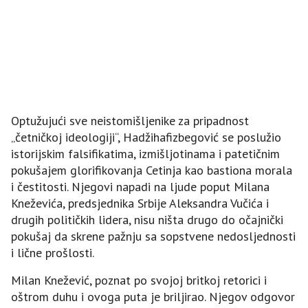
Optužujući sve neistomišljenike za pripadnost
„četničkoj ideologiji“, Hadžihafizbegović se poslužio
istorijskim falsifikatima, izmišljotinama i patetičnim
pokušajem glorifikovanja Cetinja kao bastiona morala
i čestitosti. Njegovi napadi na ljude poput Milana
Kneževića, predsjednika Srbije Aleksandra Vučića i
drugih političkih lidera, nisu ništa drugo do očajnički
pokušaj da skrene pažnju sa sopstvene nedosljednosti
i lične prošlosti.
Milan Knežević, poznat po svojoj britkoj retorici i
oštrom duhu i ovoga puta je briljirao. Njegov odgovor